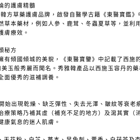
論的護膚精髓
的韓方草藥護膚品牌，啟發自醫學古籍《東醫寶鑑》
然草本藥材，例如人參、鹿茸、冬蟲夏草等，並利
護膚療效。
顏秘方
擁有傾國傾城的美貎，《東醫寶鑒》中記載了西施
如美玉般秀麗而聞名。秀雅韓產品以西施玉容丹的藥
全面優秀的滋補調養。
開始出現乾燥、缺乏彈性、失去光澤、皺紋等衰老
治療策略乃補其虛（補充不足的地方）及瀉其實（
健康氣息的迷人肌膚。
、天花粉、白芷、藁本、早角刺、藿香、白茯苓及