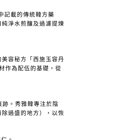
中記載的傳統韓方藥
用純淨水煎釀及過濾提煉
的美容秘方「西施玉容丹
材作為配伍的基礎，從
痕跡。秀雅韓專注於陰
消除過盛的地方），以恢
杏仁。