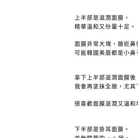
上半部是滋潤
面膜
。
精華溫和又份量十足。
面膜
非常大塊，臉近鼻
可能韓國美眉都是小鼻
拿下上半部滋潤
面膜
後
我會再塗抹全臉，尤其
很喜歡
面膜
滋潤又溫和
下半部是掛耳面膜。