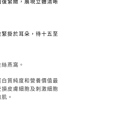
回復緊緻，展現立體清晰
拉緊掛於耳朵，待十五至
金絲燕窩。
蛋白質純度和營養價值最
受損皮膚細胞及刺激細胞
嫩肌。