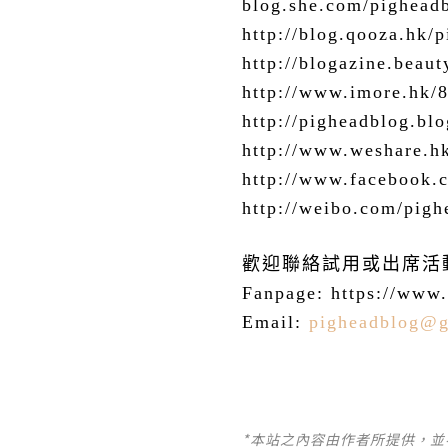
blog.she.com/pighead
http://blog.qooza.hk/
http://blogazine.beau
http://www.imore.hk/
http://pigheadblog.blo
http://www.weshare.h
http://www.facebook.
http://weibo.com/pigh
歡迎聯絡試用或出席活
Fanpage: https://www
Email:
pigheadblog@
*本站之內容由作者所提供，