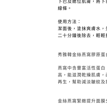
下巴及腮位肌膚，將下
線條。
使用方法：
潔面後，塗抹爽膚水，
二十分鐘後除去，輕輕
秀雅韓金絲燕窩膠原蛋
燕窩中含豐富活性蛋白
高，能滋潤乾燥肌膚，
再生，幫助減淡皺紋及
金絲燕窩緊緻提升面膜