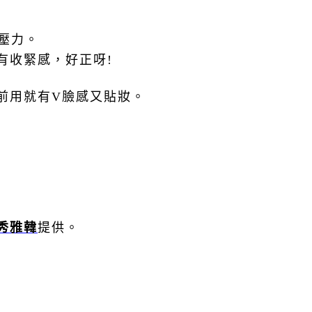
壓力。
有收緊感，好正呀
!
前用就有
V
臉感又貼妝。
秀雅韓
提供。