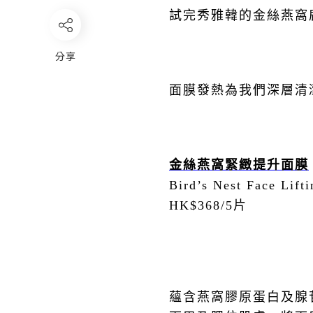
試完
秀雅韓的金絲燕窩
分享
面膜
發熱為我們深層清
金絲燕窩緊緻提升面膜
Bird’s Nest Face Lift
HK$368/5
片
蘊含燕窩膠原蛋白及腺