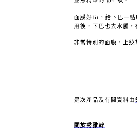
並無精華的
gel
狀。
面膜好
fit
，給下巴一點
用後，下巴也去水腫，
非常特別的面膜，上妝
是次產品及有關資料由
關於
秀雅韓