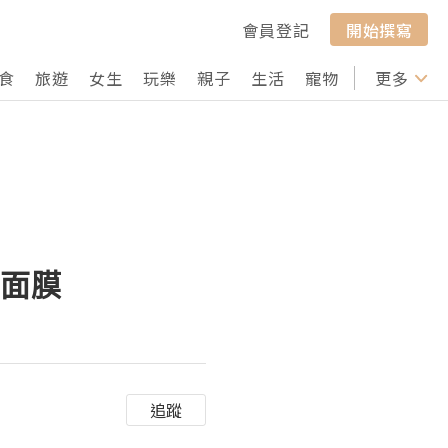
會員登記
開始撰寫
食
旅遊
女生
玩樂
親子
生活
寵物
行山
更多
打卡
升面膜
追蹤