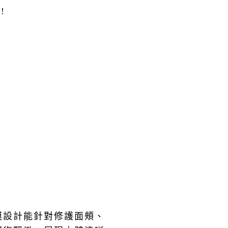
!!
膜設計能針對修護面頰、