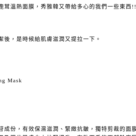
鹿茸溫熱面膜，秀雅韓又帶給多心的我們一些東西
!
潔後，是時候給肌膚滋潤又提拉一下。
ing Mask
苷成份，有效保濕滋潤、緊緻抗皺，獨特剪裁的面