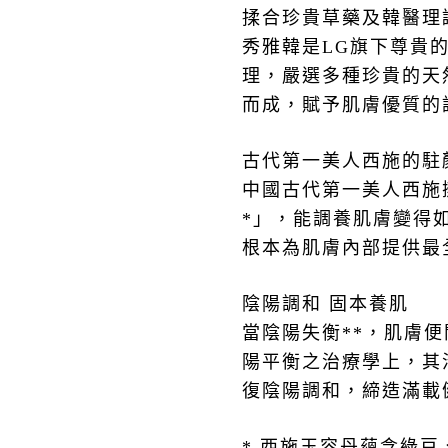
揉合珍貴草藥及韓醫理
秀雅韓是
LG
旗下尊貴
理，嚴選多種珍貴的天
而成，賦予肌膚優質的
古代第一美人西施的駐
中國古代第一美人西施
*
」，能調養肌膚變得
根本為肌膚內部提供最
陰陽調和 固本養肌
當陰陽失衡
**
，肌膚便
陽平衡之治療學上，其
復陰陽調和，締造滿載
*
西施玉容丹蘊含綠豆