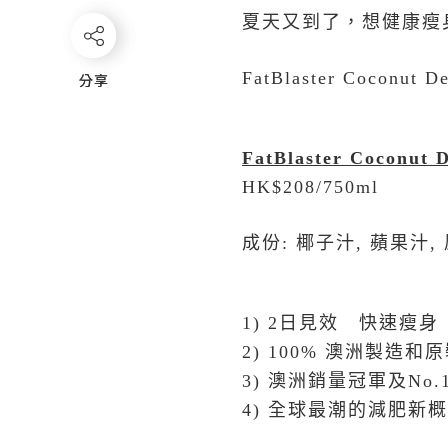
夏天又到了，想健康瘦
FatBlaster Coconut De
分享
分享
FatBlaster Coconut 
HK$208/750ml
成份
:
椰子汁
,
蘋果汁
,
1) 2
日見效 快速瘦身
2) 100%
澳洲製造和原
3)
澳洲銷量冠軍及
No.
4)
全球最潮的減肥新