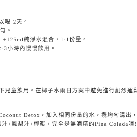
可以喝
2
天。
勻。
水
+125ml
純淨水混合，
1:1
份量。
2-3
小時內慢慢飲用。
下兒童飲用。在椰子水兩日方案中避免進行劇烈運
 Coconut Detox
，加入相同份量的水，攪均勻溝出
果汁
+
鳳梨汁
+
椰漿，完全是無酒精的
Pina Colada
哩
!