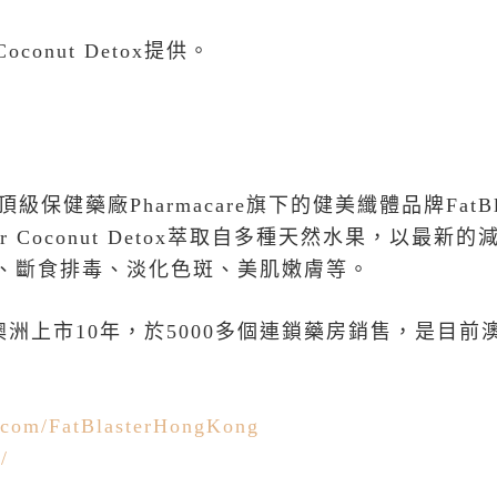
Coconut Detox
提供。
頂級保健藥廠
Pharmacare
旗下的健美纖體品牌
FatB
er Coconut Detox
萃取自多種天然水果，以最新的
、斷食排毒、淡化色斑、美肌嫩膚等。
澳洲上市
10
年，於
5000
多個連鎖藥房銷售，是目前
.com/FatBlasterHongKong
/