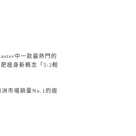
laster
中一款最熱門的
減肥瘦身新概念「
5:2
輕
澳洲市場銷量
No.1
的瘦