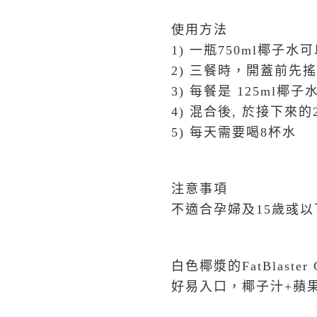
使用方法
1)
一瓶
750ml
椰子水
2)
三餐時，開蓋前先搖
3)
每餐是
125ml
椰子
4)
混合後
,
於接下來的
5)
每天需要喝
8
杯水
注意事項
不適合孕婦及
15
歲彧以
白色椰漿的
FatBlaster
好易入口，椰子汁
+
蘋