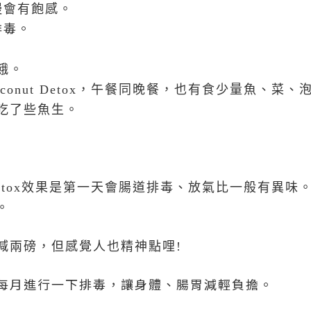
慢會有飽感。
排毒。
餓。
oconut Detox
，午餐同晚餐，也有食少量魚、菜、
吃了些魚生。
etox
效果是第一天會腸道排毒、放氣比一般有異味
。
減兩磅，但感覺人也精神點哩
!
每月進行一下排毒，讓身體、腸胃減輕負擔。