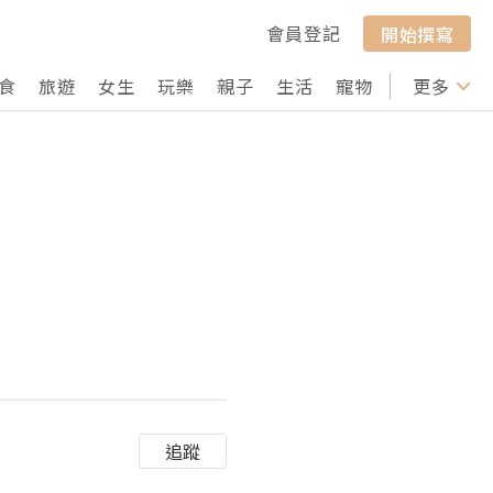
會員登記
開始撰寫
食
旅遊
女生
玩樂
親子
生活
寵物
行山
更多
打卡
追蹤