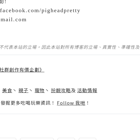
動
!
.facebook.com/pigheadpretty
gmail.com
並不代表本站的立場。因此本站對所有博客的立場、真實性、準確性
社群創作有價企劃》
】
丶
美食
丶
親子
丶
寵物
丶
扮靚攻略
及
活動情報
p啦！發掘更多吃喝玩樂資訊！
Follow 我哋
！