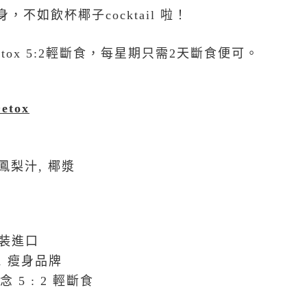
身，不如飲杯椰子
cocktail
啦！
tox 5:2
輕斷食，每星期只需
2
天斷食便可。
Detox
鳳梨汁
,
椰漿
裝進口
1
瘦身品牌
概念
5 : 2
輕斷食