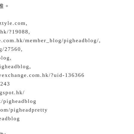
推。
ztyle.com,
.hk/?19088,
yle.com.hk/member_blog/pigheadblog/,
g/27560,
blog,
pigheadblog,
tyexchange.com.hk/?uid-136366
8243
gspot.hk/
k/pigheadblog
com/pigheadpretty
eadblog