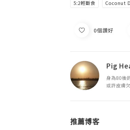
5:2輕斷食
Coconut 
0個讚好
Pig He
身為80後
或許皮膚
推薦博客