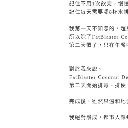
記住不用
1
次飲完，慢
記住
每天需要喝
8
杯水
我第一天不知怎的，超
所以除了
FatBlaster C
第二天慣了，只在午餐
對於我來說。
FatBlaster Coconut D
第二天開始排毒、排便
完成後，雖然只溫和地
，都市人應
我絕對讚成