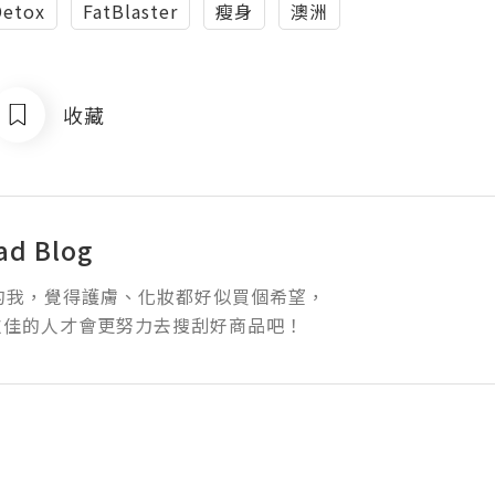
Detox
FatBlaster
瘦身
澳洲
收藏
ad Blog
的我，覺得護膚、化妝都好似買個希望，

欠佳的人才會更努力去搜刮好商品吧！