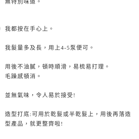
無特別味道。
我都按在手心上。
我髮量多及長，用上
4-5
泵便可。
用後不油膩，頓時順滑，易梳易打理。
毛躁感頓消。
並無氣味，令人易於接受
!
造型打底
:
可用於乾髮或半乾髮上，用後再落造
型產品，就更整齊啦
!