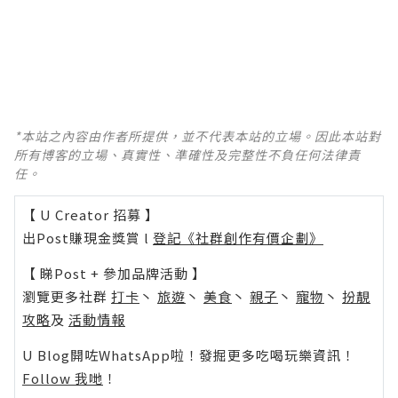
*本站之內容由作者所提供，並不代表本站的立場。因此本站對
所有博客的立場、真實性、準確性及完整性不負任何法律責
任。
【 U Creator 招募 】
出Post賺現金獎賞 l
登記《社群創作有價企劃》
【 睇Post + 參加品牌活動 】
瀏覽更多社群
打卡
丶
旅遊
丶
美食
丶
親子
丶
寵物
丶
扮靚
攻略
及
活動情報
U Blog開咗WhatsApp啦！發掘更多吃喝玩樂資訊！
Follow 我哋
！