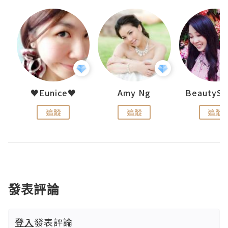
h 夏沫
♥Eunice♥
Amy Ng
追蹤
追蹤
追蹤
發表評論
登入
發表評論