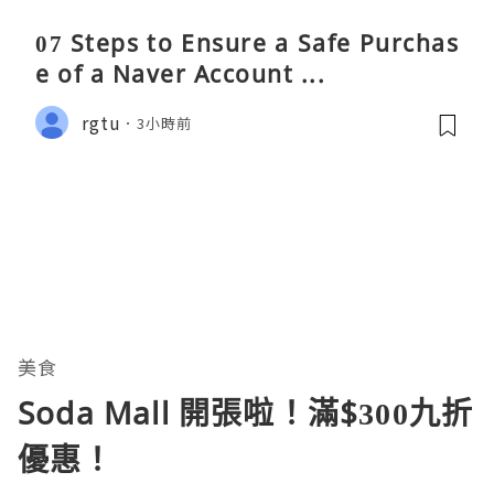
07 Steps to Ensure a Safe Purchas
e of a Naver Account ...
rgtu
3小時前
美食
Soda Mall 開張啦！滿$300九折
優惠！