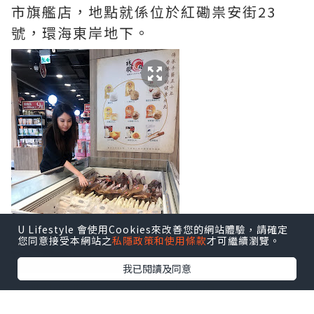
市旗艦店，地點就係位於紅磡祟安街23
號，環海東岸地下。
U Lifestyle 會使用Cookies來改善您的網站體驗，請確定
您同意接受本網站之
私隱政策和使用條款
才可繼續瀏覽。
我已閱讀及同意
佢哋仲做緊滿$300九折嘅優惠，真係好抵
喎！