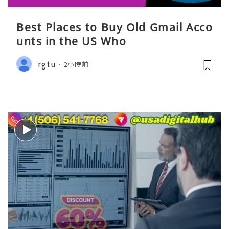
Best Places to Buy Old Gmail Acco
unts in the US Who
rgtu
2小時前