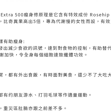
Fit Extra 500瘦身修原理是它含有特效成份 Roseh
MG，比奇異果高出5倍，專為代謝慢的女性而設，有
樣有助瘦身:
給大腦發出減少食欲的訊號，達到對食物的控制，有助替
新陳代謝加快，令全身每個細胞達致纖體功效。
常，都有外出食飯，有時面對美食，還少不了大吃
都有约朋友游水、打羽毛球等作適量運動。
，重災區肚腩亦跟之前差不多。