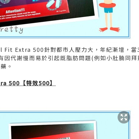
del Fit Extra 500針對都市人壓力大，年紀漸
因代謝慢而易於引起既脂肪問題(例如小肚腩同拜拜肉) 
症下藥。
ra 500
【特效
500
】