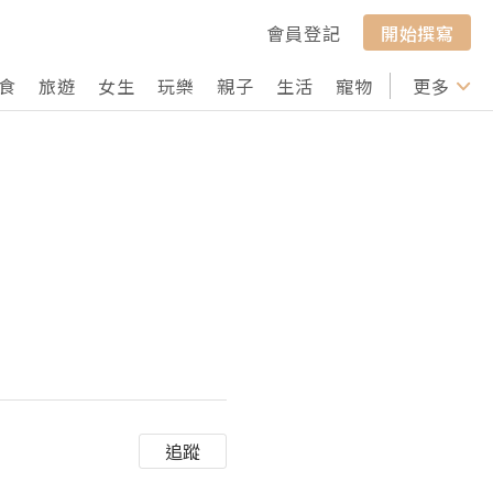
會員登記
開始撰寫
食
旅遊
女生
玩樂
親子
生活
寵物
行山
更多
打卡
追蹤