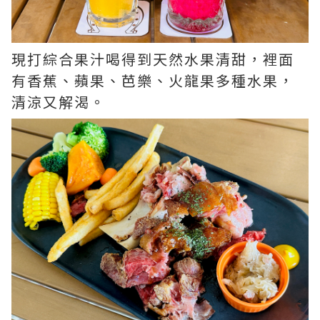
現打綜合果汁喝得到天然水果清甜，裡面
有香蕉、蘋果、芭樂、火龍果多種水果，
清涼又解渴。