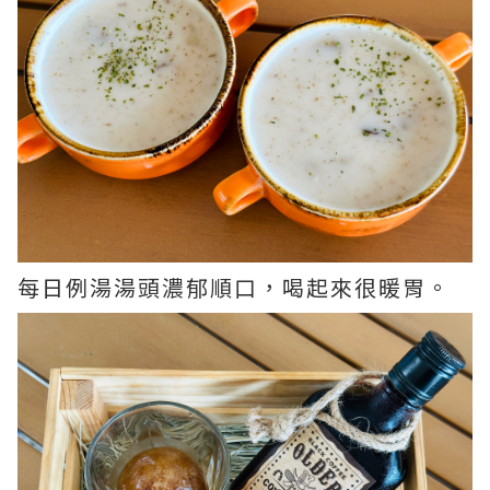
每日例湯湯頭濃郁順口，喝起來很暖胃。