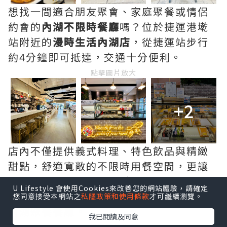
想找一間適合朋友聚會、家庭聚餐或情侶
約會的
內湖不限時餐廳
嗎？位於捷運港墘
站附近的
漫時生活內湖店
，從捷運站步行
約4分鐘即可抵達，交通十分便利。
點擊圖片放大
+2
店內不僅提供義式料理、特色飲品與精緻
甜點，舒適寬敞的不限時用餐空間，更讓
人能放慢步調，好好享受與家人朋友相聚
U Lifestyle 會使用Cookies來改善您的網站體驗，請確定
的美好時光，是近期讓我印象深刻的一間
您同意接受本網站之
私隱政策和使用條款
才可繼續瀏覽。
內湖聚餐餐廳。
我已閱讀及同意
點擊圖片放大