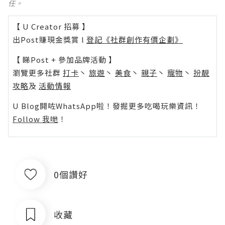
任。
【 U Creator 招募 】
出Post賺現金獎賞 l
登記《社群創作有價企劃》
【 睇Post + 參加品牌活動 】
瀏覽更多社群
打卡
丶
旅遊
丶
美食
丶
親子
丶
寵物
丶
扮靚
攻略
及
活動情報
U Blog開咗WhatsApp啦！發掘更多吃喝玩樂資訊！
Follow 我哋
！
0個讚好
收藏