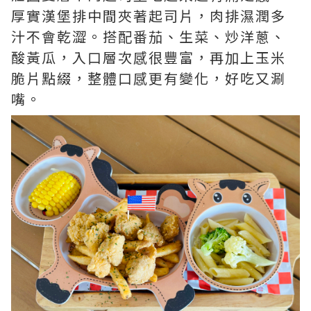
厚實漢堡排中間夾著起司片，肉排濕潤多
汁不會乾澀。搭配番茄、生菜、炒洋蔥、
酸黃瓜，入口層次感很豐富，再加上玉米
脆片點綴，整體口感更有變化，好吃又涮
嘴。