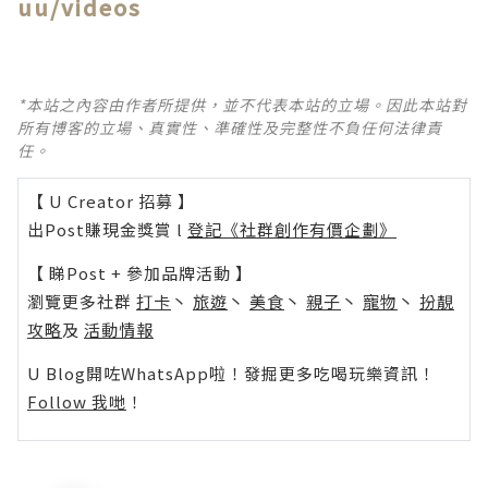
uu/videos
*本站之內容由作者所提供，並不代表本站的立場。因此本站對
所有博客的立場、真實性、準確性及完整性不負任何法律責
任。
【 U Creator 招募 】
出Post賺現金獎賞 l
登記《社群創作有價企劃》
【 睇Post + 參加品牌活動 】
瀏覽更多社群
打卡
丶
旅遊
丶
美食
丶
親子
丶
寵物
丶
扮靚
攻略
及
活動情報
U Blog開咗WhatsApp啦！發掘更多吃喝玩樂資訊！
Follow 我哋
！