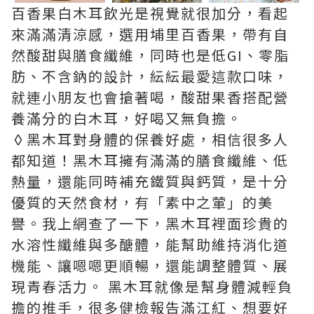
百香果白木耳飲光是視覺就很加分，看起
來滿滿清涼感，選用埔里百香果，帶有自
然酸甜與膳食纖維，同時也是低GI、零脂
肪、不含鈉的設計，紜紜最愛這款口味，
就連小朋友也會搶著喝，酸甜果香搭配營
養滿分的白木耳，好喝又無負擔。
◊黑木耳對身體的保養好處，相信很多人
都知道！黑木耳擁有滿滿的膳食纖維、低
熱量，還能同時補充鐵質與鈣質，是十分
優質的天然食材，有「素中之葷」的美
譽。我上網查了一下，黑木耳裡面珍貴的
水溶性纖維與多醣體，能幫助維持消化道
機能、讓嗯嗯更順暢，還能調整體質、展
現青春活力。 黑木耳就像是幫身體減輕負
擔的推手，很多健檢報告滿江紅、想要好