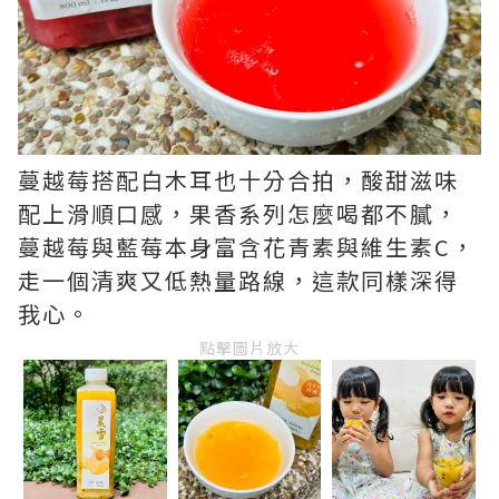
蔓越莓搭配白木耳也十分合拍，酸甜滋味
配上滑順口感，果香系列怎麼喝都不膩，
蔓越莓與藍莓本身富含花青素與維生素C，
走一個清爽又低熱量路線，這款同樣深得
我心。
點擊圖片放大