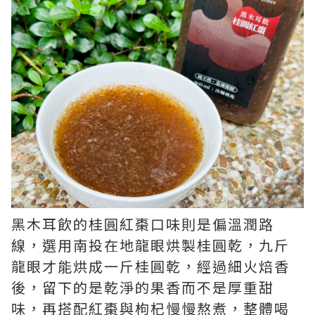
黑木耳飲的桂圓紅棗口味則是偏溫潤路
線，選用南投在地龍眼烘製桂圓乾，九斤
龍眼才能烘成一斤桂圓乾，經過細火焙香
後，留下的是乾淨的果香而不是厚重甜
味，再搭配紅棗與枸杞慢慢熬煮，整體喝