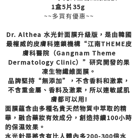
1
盒
5
片
35g
~~多買有優惠~~
Dr. Althea
水光針面膜升級版，是由韓國
最權威的皮膚科連鎖機構
“
江南
THEME
皮
膚科醫院（
Gangnam Theme
Dermatology Clinic
）
”
研究開發的果
凍生物纖維面膜。
品牌堅持
“
無添加
”
，不含香料和激素，
不含重金屬、香料及激素，所以連敏感肌
膚都可以用
!
面膜藴含由多種名貴天然物質中萃取的精
華，融合藥妝有效成分，創造持續
100
小時
的保濕效果。
水光針是將含有比人體內多
200-300
倍水