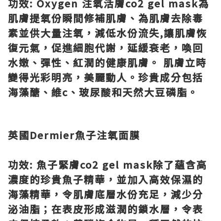
功效
: Oxygen
注氧活膚
co2 gel mask
為
肌膚提氧份瞬間修補肌膚、為肌膚去除毒
素並供大量注氧，減低水份流失
,
讓肌膚恢
復元氣，促進細胞代謝，延緩衰老，喚回
水嫩、彈性、紅潤的健康肌膚。
肌膚立時
變得光彩明亮，美麗動人。珍貴成分包括
海藻醣、維
c
、玻尿酸和天然大豆磷脂。
英國
Dermier
魚子注氧面膜
功效
:
魚子緊膚
co2 gel mask
除了蘊含高
濃度的珍貴魚子精華，並加入高效保濕的
海藻精華，令肌膚底層水份充足，減少分
泌油脂；在表皮形成滋潤的鎖水層，令表