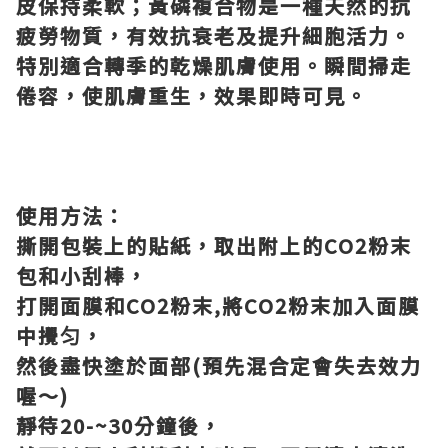
皮保持柔軟；黃磷複合物是一種天然的抗
疲勞物質，有效抗衰老及提升細胞活力。
特別適合轉季的乾燥肌膚使用。瞬間掃走
倦容，使肌膚重生，效果即時可見。
使用方法：
撕開包裝上的貼紙，取出附上的CO2粉末
包和小刮棒，
打開面膜和CO2粉末,將CO2粉末加入面膜
中攪匀，
然後盡快塗於面部(預先混合定會失去效力
喔～)
靜待20-~30分鐘後，