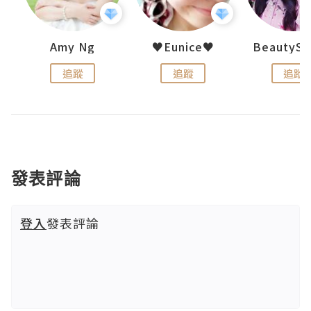
h 夏沫
Amy Ng
♥Eunice♥
追蹤
追蹤
追蹤
發表評論
登入
發表評論