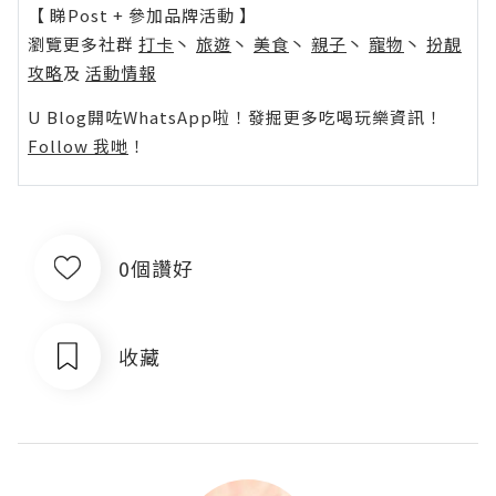
【 睇Post + 參加品牌活動 】
瀏覽更多社群
打卡
丶
旅遊
丶
美食
丶
親子
丶
寵物
丶
扮靚
攻略
及
活動情報
U Blog開咗WhatsApp啦！發掘更多吃喝玩樂資訊！
Follow 我哋
！
0個讚好
收藏