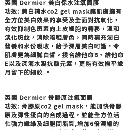
英國
Dermier
美白保水注氧面膜
功效
:
美白補水
co2 gel mask
讓肌膚擁有
全方位美白效果的享受及全面對抗氧化，
有效抑制色斑素向上皮細胞的轉移，溫和
淡化斑紋，消除暗啞膚色，同時補充潤白
營養和水份吸收，給予深層美白呵護，令
肌膚更為細膩白皙。揉合維他命
B
、維他命
E
以及深海水凝抗皺元素，更能有效撫平歲
月留下的細紋
。
英國
Dermier
骨膠原注氧面膜
功效
:
骨膠原
co2 gel mask
，能加快骨膠
原及彈性蛋白的合成過程，並能全方位活
化強力纖維及細胞間脂質
,
增加
6
倍濃縮的