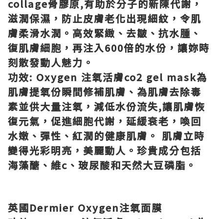
collage
骨膠原
,
有助於分子的新陳代謝，
滋潤保濕，防止皮膚老化出現細紋，令肌
膚柔滑水潤。高效緊緻、去皺、抗水腫、
復肌膚細胞，再注入
600
倍的水份，讓妳時
刻散發動人魅力。
功效
: Oxygen
注氧活膚
co2 gel mask
為
肌膚提氧份瞬間修補肌膚、為肌膚去除毒
素並供大量注氧，減低水份流失
,
讓肌膚恢
復元氣，促進細胞代謝，延緩衰老，喚回
水嫩、彈性、紅潤的健康肌膚。
肌膚立時
變得光彩明亮，美麗動人。珍貴成分包括
海藻醣、維
c
、玻尿酸和天然大豆磷脂。
英國
Dermier Oxygen
注氧面膜