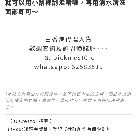
就可以用小刮棒刮走啫喱，再用清水清洗
面部即可～
由香港代理入貨
歡迎查詢及詢問價錢喔~~~
IG: pickmest0re
whatsapp: 62583519
*本站之內容由作者所提供，並不代表本站的立場。因此本站對
所有博客的立場、真實性、準確性及完整性不負任何法律責
任。
【 U Creator 招募 】
出Post賺現金獎賞 l
登記《社群創作有價企劃》