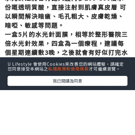
份嘅透明質酸，直接注射到肌膚真皮層
可
以瞬間解決暗瘡、毛孔粗大、皮膚乾燥、
暗啞、敏感等問題。
一盒
5
片的水光針面膜，相等於整形醫院三
倍水光針效果，四盒為一個療程，建議每
個星期連續敷
3
晚，之後就會有好似打完水
光針既神奇效果喇！
U Lifestyle 會使用Cookies來改善您的網站體驗，請確定
您同意接受本網站之
私隱政策和使用條款
才可繼續瀏覽。
功效
:
深層補濕
,
緊致毛孔
,
美白
,
抗敏降
紅
,
祛痘消炎
,
撫平細紋
,
淡化痘印
,
增加皮
我已閱讀及同意
膚彈性
**
從韓國直運到港
歡迎查詢及詢問價錢喔~~~
IG: pickmest0re
whatsapp: 62583519