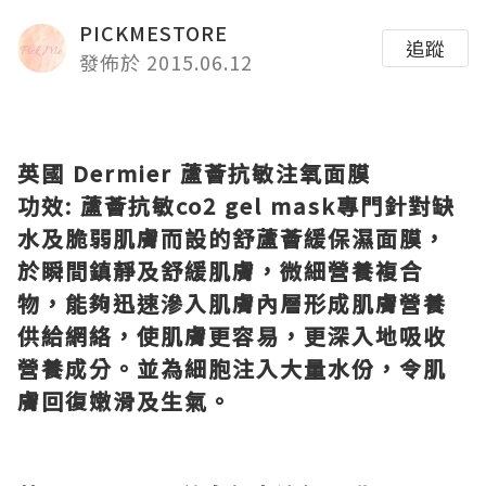
PICKMESTORE
追蹤
發佈於 2015.06.12
英國
Dermier
蘆薈抗敏注氧面膜
功效
:
蘆薈抗敏
co2 gel mask
專門針對缺
水及脆弱肌膚而設的舒蘆薈緩保濕面膜，
於瞬間鎮靜及舒緩肌膚，微細營養複合
物，能夠迅速滲入肌膚內層形成肌膚營養
供給網絡，使肌膚更容易，更深入地吸收
營養成分。並為細胞注入大量水份，令肌
膚回復嫩滑及生氣。