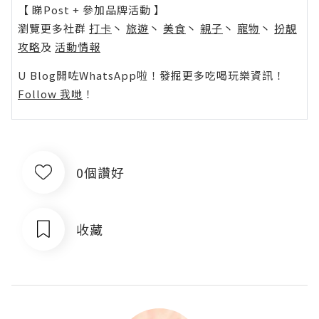
【 睇Post + 參加品牌活動 】
瀏覽更多社群
打卡
丶
旅遊
丶
美食
丶
親子
丶
寵物
丶
扮靚
攻略
及
活動情報
U Blog開咗WhatsApp啦！發掘更多吃喝玩樂資訊！
Follow 我哋
！
0個讚好
收藏