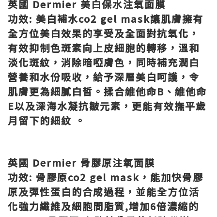
英國
Dermier
美白保水注氧面膜
功效
:
美白補水
co2 gel mask
讓肌膚擁有
全方位美白效果的享受及全面對抗氧化，
有效抑制色斑素向上皮細胞的轉移，溫和
淡化斑紋，消除暗啞膚色，同時補充潤白
營養和水份吸收，給予深層美白呵護，令
肌膚更為細膩白皙。揉合維他命
B
、維他命
E
以及深海水凝抗皺元素，更能有效撫平歲
月留下的細紋
。
英國
Dermier
骨膠原注氧面膜
功效
:
骨膠原
co2 gel mask
，能加快骨膠
原及彈性蛋白的合成過程，並能全方位活
化強力纖維及細胞間脂質
,
增加
6
倍濃縮的