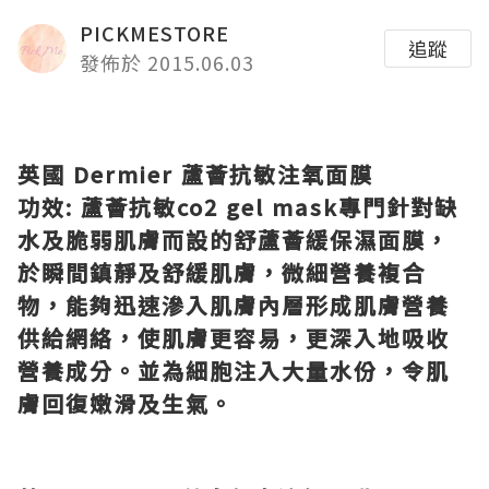
PICKMESTORE
追蹤
發佈於 2015.06.03
英國
Dermier
蘆薈抗敏注氧面膜
功效
:
蘆薈抗敏
co2 gel mask
專門針對缺
水及脆弱肌膚而設的舒蘆薈緩保濕面膜，
於瞬間鎮靜及舒緩肌膚，微細營養複合
物，能夠迅速滲入肌膚內層形成肌膚營養
供給網絡，使肌膚更容易，更深入地吸收
營養成分。並為細胞注入大量水份，令肌
膚回復嫩滑及生氣。