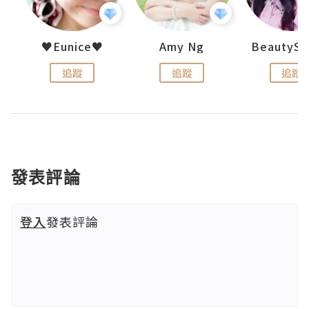
h 夏沫
♥Eunice♥
Amy Ng
追蹤
追蹤
追蹤
發表評論
登入
發表評論