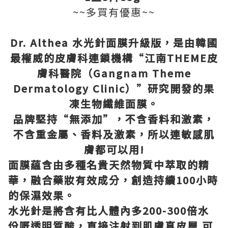
~~多買有優惠~~
Dr. Althea
水光針面膜升級版，是由韓國
最權威的皮膚科連鎖機構
“
江南
THEME
皮
膚科醫院（
Gangnam Theme
Dermatology Clinic
）
”
研究開發的果
凍生物纖維面膜。
品牌堅持
“
無添加
”
，不含香料和激素，
不含重金屬、香料及激素，所以連敏感肌
膚都可以用
!
面膜藴含由多種名貴天然物質中萃取的精
華，融合藥妝有效成分，創造持續
100
小時
的保濕效果。
水光針是將含有比人體內多
200-300
倍水
份嘅透明質酸，直接注射到肌膚真皮層
可