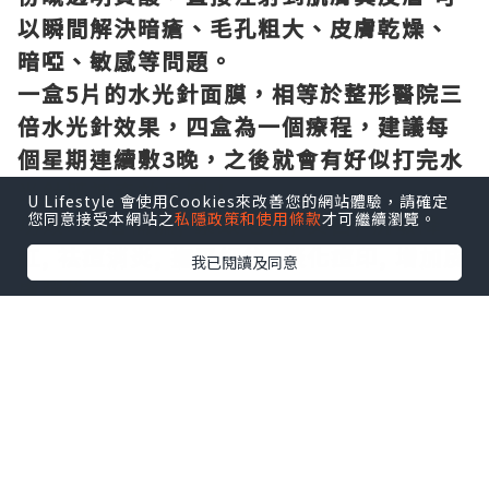
以瞬間解決暗瘡、毛孔粗大、皮膚乾燥、
暗啞、敏感等問題。
一盒
5
片的水光針面膜，相等於整形醫院三
倍水光針效果，四盒為一個療程，建議每
個星期連續敷
3
晚，之後就會有好似打完水
光針既神奇效果喇！
U Lifestyle 會使用Cookies來改善您的網站體驗，請確定
您同意接受本網站之
私隱政策和使用條款
才可繼續瀏覽。
功效
:
深層補濕
,
緊致毛孔
,
美白
,
抗敏降
紅
,
祛痘消炎
,
撫平細紋
,
淡化痘印
,
增加皮
我已閱讀及同意
膚彈性
**
從韓國直運到港
歡迎查詢及詢問價錢喔~~~
IG: pickmest0re
whatsapp: 62583519