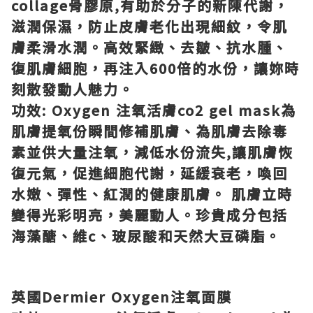
collage
骨膠原
,
有助於分子的新陳代謝，
滋潤保濕，防止皮膚老化出現細紋，令肌
膚柔滑水潤。高效緊緻、去皺、抗水腫、
復肌膚細胞，再注入
600
倍的水份，讓妳時
刻散發動人魅力。
功效
: Oxygen
注氧活膚
co2 gel mask
為
肌膚提氧份瞬間修補肌膚、為肌膚去除毒
素並供大量注氧，減低水份流失
,
讓肌膚恢
復元氣，促進細胞代謝，延緩衰老，喚回
水嫩、彈性、紅潤的健康肌膚。
肌膚立時
變得光彩明亮，美麗動人。珍貴成分包括
海藻醣、維
c
、玻尿酸和天然大豆磷脂。
英國
Dermier Oxygen
注氧面膜