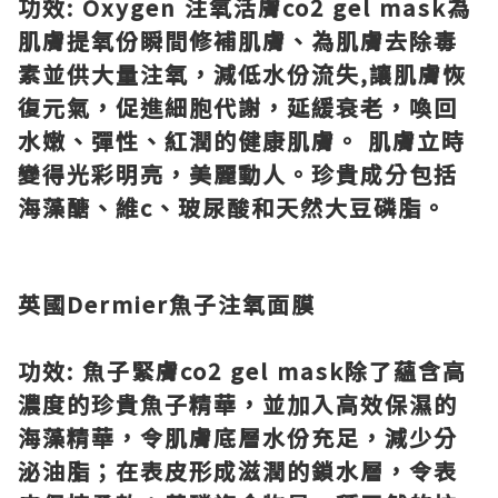
功效
: Oxygen
注氧活膚
co2 gel mask
為
肌膚提氧份瞬間修補肌膚、為肌膚去除毒
素並供大量注氧，減低水份流失
,
讓肌膚恢
復元氣，促進細胞代謝，延緩衰老，喚回
水嫩、彈性、紅潤的健康肌膚。
肌膚立時
變得光彩明亮，美麗動人。珍貴成分包括
海藻醣、維
c
、玻尿酸和天然大豆磷脂。
英國
Dermier
魚子注氧面膜
功效
:
魚子緊膚
co2 gel mask
除了蘊含高
濃度的珍貴魚子精華，並加入高效保濕的
海藻精華，令肌膚底層水份充足，減少分
泌油脂；在表皮形成滋潤的鎖水層，令表