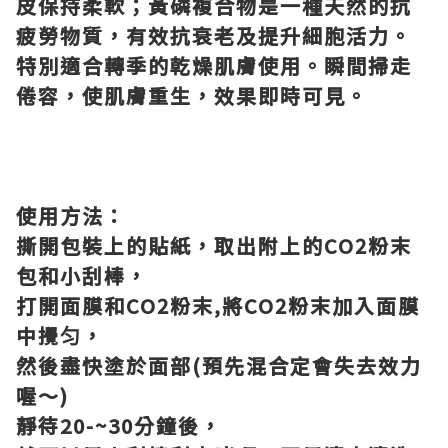
皮保持柔軟；黃磷複合物是一種天然的抗
疲勞物質，有效抗衰老及提升細胞活力。
特別適合轉季的乾燥肌膚使用。瞬間掃走
倦容，使肌膚重生，效果即時可見。
使用方法：
撕開包裝上的貼紙，取出附上的CO2粉末
包和小刮棒，
打開面膜和CO2粉末,將CO2粉末加入面膜
中攪匀，
然後盡快塗於面部(預先混合定會失去效力
喔～)
靜待20-~30分鐘後，