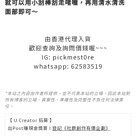
就可以用小刮棒刮走啫喱，再用清水清洗
面部即可～
由香港代理入貨
歡迎查詢及詢問價錢喔~~~
IG: pickmest0re
whatsapp: 62583519
*本站之內容由作者所提供，並不代表本站的立場。因此本站對
所有博客的立場、真實性、準確性及完整性不負任何法律責
任。
【 U Creator 招募 】
出Post賺現金獎賞 l
登記《社群創作有價企劃》