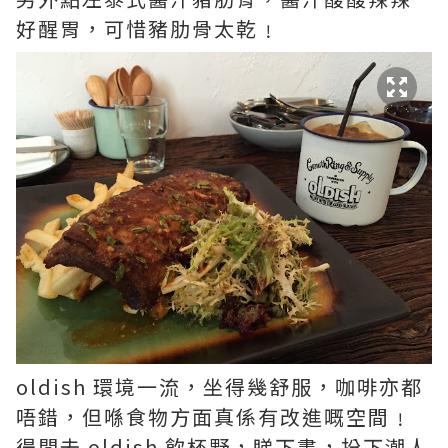
好醒胃，可惜豬肋骨太乾﹗
oldish 環境一流，坐得幾舒服，咖啡亦都
唔錯，但喺食物方面真係有改進嘅空間﹗
得閒去 oldish 飲杯野，睇下書，扮下潮人