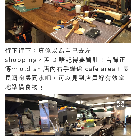
行下行下，真係以為自己去左
shopping，差 D 唔記得要醫肚﹗言歸正
傳… oldish 店內右手邊係 cafe area﹗長
長嘅廚房同水吧，可以見到店員好有效率
地準備食物﹗