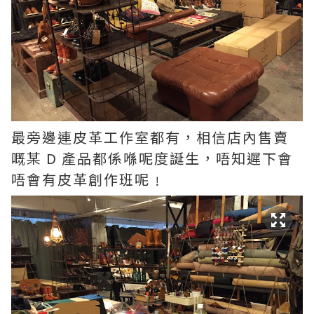
最旁邊連皮革工作室都有，相信店內售賣
嘅某 D 產品都係喺呢度誕生，唔知遲下會
唔會有皮革創作班呢﹗