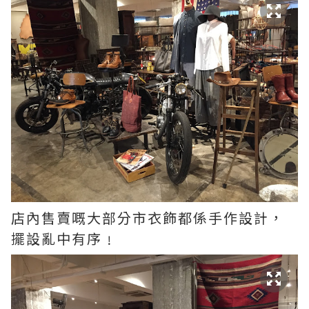
店內售賣嘅大部分市衣飾都係手作設計，
擺設亂中有序﹗