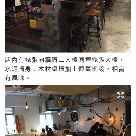
店內有幾張向牆嘅二人檯同埋幾張大檯，
水泥牆身﹑木材桌椅加上懷舊擺設，相當
有風味。