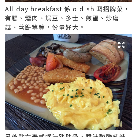
All day breakfast 係 oldish 嘅招牌菜，
有腸、煙肉、焗豆、多士、煎蛋、炒磨
菇、薯餅等等，份量好大。
另外點左泰式醬汁豬肋骨，醬汁酸酸辣辣