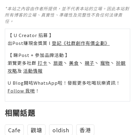
*本站之內容由作者所提供，並不代表本站的立場。因此本站對
所有博客的立場、真實性、準確性及完整性不負任何法律責
任。
【 U Creator 招募 】
出Post賺現金獎賞 l
登記《社群創作有價企劃》
【 睇Post + 參加品牌活動 】
瀏覽更多社群
打卡
丶
旅遊
丶
美食
丶
親子
丶
寵物
丶
扮靚
攻略
及
活動情報
U Blog開咗WhatsApp啦！發掘更多吃喝玩樂資訊！
Follow 我哋
！
相關話題
Cafe
觀塘
oldish
香港