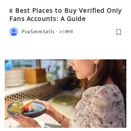
8 Best Places to Buy Verified Only
Fans Accounts: A Guide
PvaSmmSells
2小時前