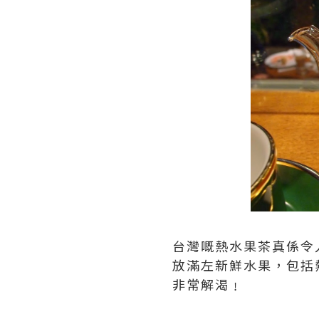
台灣嘅熱水果茶真係令
放滿左新鮮水果，包括
非常解渴﹗