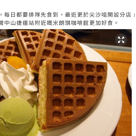
，每日都要排隊先食到，最近更於尖沙咀開設分店
灣中山捷運站附近嘅米朗琪咖啡館更加好食。