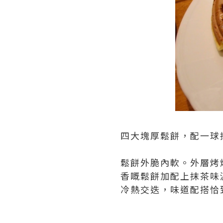
四大塊厚鬆餅，配一球抹
鬆餅外脆內軟。外層烤
香嘅鬆餅加配上抹茶味
冷熱交迭，味道配搭恰