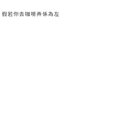
﹗假若你去咖啡弄係為左