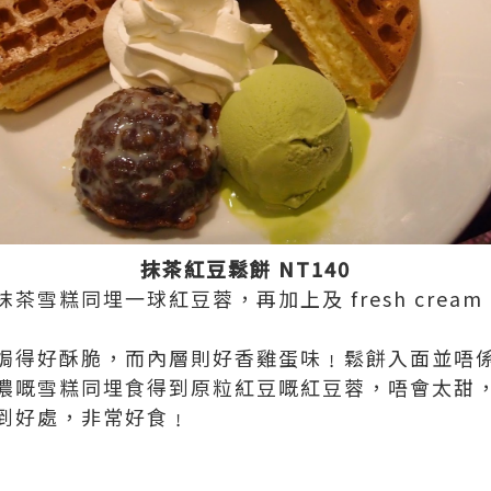
抹茶紅豆鬆餅 NT140
茶雪糕同埋一球紅豆蓉，再加上及 fresh crea
焗得好酥脆，而內層則好香雞蛋味﹗鬆餅入面並唔
濃嘅雪糕同埋食得到原粒紅豆嘅紅豆蓉，唔會太甜
到好處，非常好食﹗