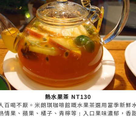
熱水果茶 NT130
人百喝不厭。米朗琪咖啡館嘅水果茶選用當季新鮮
熱情果、蘋果、橘子、青檸等﹗入口果味濃郁，香