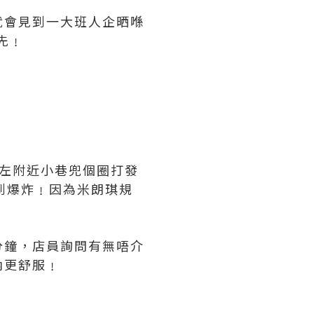
你就會見到一大班人企晒喺
先﹗
去左附近小巷兜個圈打發
望到爆炸﹗因為米朗琪規
分鐘，店員詢問有無唔介
內更舒服﹗