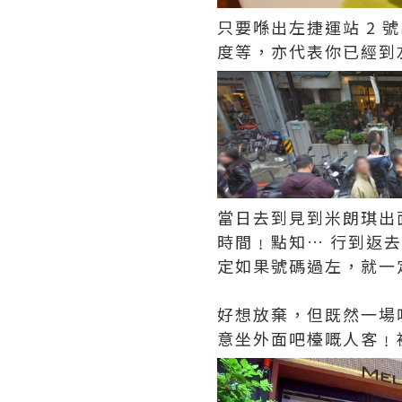
只要喺出左捷運站 2 
度等，亦代表你已經到左
當日去到見到米朗琪出面
時間﹗點知… 行到返
定如果號碼過左，就一
好想放棄，但既然一場
意坐外面吧檯嘅人客﹗