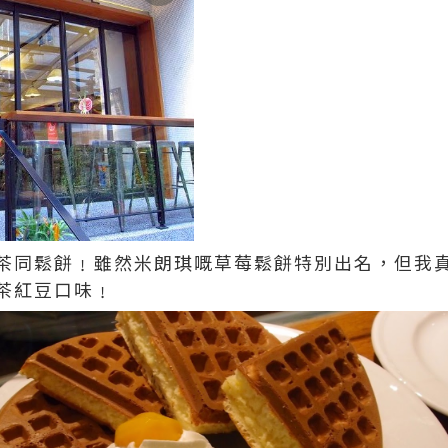
茶同鬆餅﹗雖然米朗琪嘅草莓鬆餅特別出名，但我
茶紅豆口味﹗