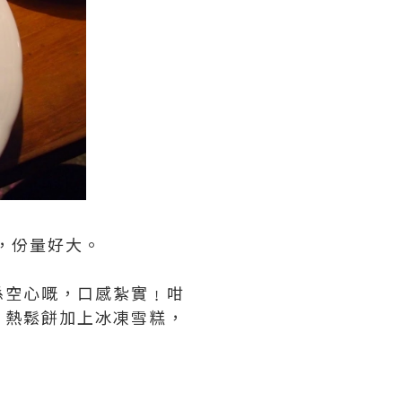
m，份量好大。
係空心嘅，口感紮實﹗咁
，熱鬆餅加上冰凍雪糕，