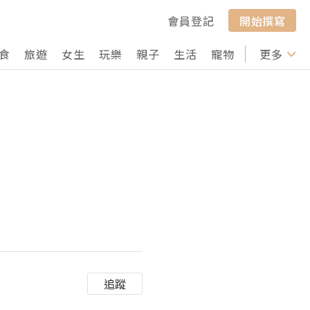
會員登記
開始撰寫
食
旅遊
女生
玩樂
親子
生活
寵物
行山
更多
打卡
追蹤