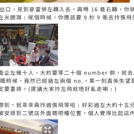
號出口，見到麥當勞左轉入去，再喺 16 巷右轉，
米朗琪﹗呢個時候，你應該要 9 秒 9 衝去拎張飛
企左幾十人，大約要等二十個 number 倒，就
去嘅時候，竟然已經過左兩個 no.，果一刻真係失
定要重排。(建議大家拎左飛就唔好亂走喇﹗)
嚟到，就乖乖再拎過張飛等啦﹗好彩過左大約十五
被安排到二號店外面嘅吧檯位置，個人覺得比起店