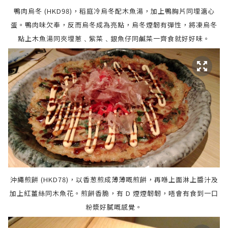
鴨肉烏冬 (HKD98)，稻庭冷烏冬配木魚湯，加上鴨胸片同埋溏心
蛋。鴨肉味欠奉，反而烏冬成為亮點，烏冬煙韌有彈性，將凍烏冬
點上木魚湯同夾埋蔥﹑紫菜﹑銀魚仔同鹹菜一齊食就好好味。
沖繩煎餅 (HKD78)，以香葱煎成薄薄嘅煎餅，再喺上面淋上醬汁及
加上紅薑絲同木魚花。
煎餅
香脆，有 D
煙
煙韌
韌，唔會有食到一口
粉漿好膩嘅感覺。