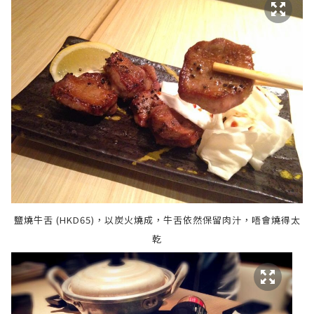
鹽燒牛舌 (HKD65)，以炭火燒成，
牛舌
依然保留肉汁，唔會燒得太
乾