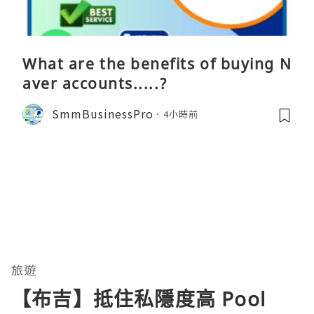
What are the benefits of buying N
aver accounts.....?
SmmBusinessPro
4小時前
旅遊
【布吉】抵住私隱度高 Pool