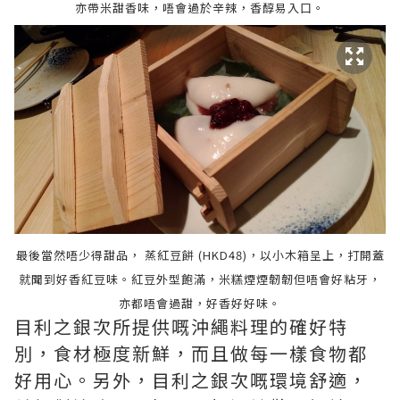
亦帶米甜香味，唔會過於辛辣，香醇易入口。
最後當然唔少得甜品， 蒸紅豆餅 (HKD48)，以小木箱呈上，打開蓋
就聞到好香紅豆味。紅豆外型飽滿，米糕煙
煙韌
韌但唔會好粘牙，
亦都唔會過甜，好香好好味。
目利之銀次所提供嘅沖繩料理的確好特
別，食材極度新鮮，而且做每一樣食物都
好用心。另外，目利之銀次嘅環境舒適，