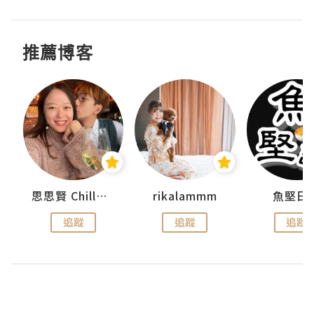
推薦博客
urnal
思思賢 ChillMyBabe
rikalammm
魚堅日
追蹤
追蹤
追蹤