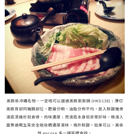
黑豚係冲繩名物，
一定唔可以
錯過
黑豚涮涮鍋 (HKD138)
﹗
薄切
黑豚背部同豬腩部位，
肥瘦分明，油脂分佈平均，放入鮮甜
豬骨
湯底滾幾秒就食得，肉味濃厚﹗而
湯底本身就非常好味，喺湯入
面煮過嘅生菜完全吸收晒濃厚
湯味，格外鮮甜。如果可以，真係
想 encore 多一碟菜嚟食呀﹗