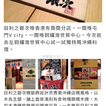
目利之銀次喺香港有兩間分店，一間喺屯
門V city，一間喺銅鑼灣世貿中心。今次就
去左銅鑼灣世貿中心試一試獨特嘅沖繩料
理。
點擊圖片放大
目利之銀次嘅裝飾設計亦貫徹沖繩店嘅風格，以
木為主題，牆上面掛滿刻有食物種類嘅木牌，大
型木酒桶裝飾擺設隨處可見，一走進到目利之銀