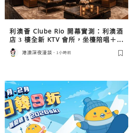
利澳薈 Clube Rio 開幕實測：利澳酒
店 3 樓全新 KTV 會所，坐檯陪唱＋水
療套票一次過睇
港澳深夜漫談
1小時前