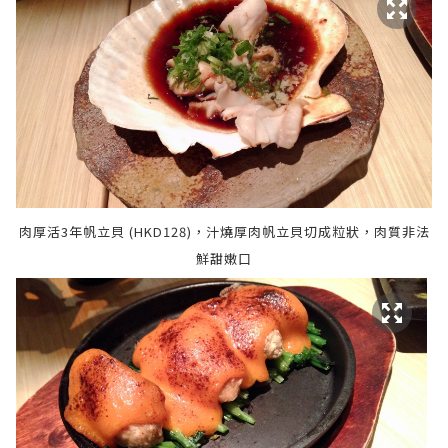
肉厚活3年帆立貝 (HKD128)，汁燒厚肉帆立貝切成粒狀，肉質非法
鮮甜嫩口