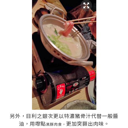
另外，目利之銀次更以
特濃豬骨汁代替
一般醬
油，用嚟點
更加突顥出肉味。
黑豚肉食，