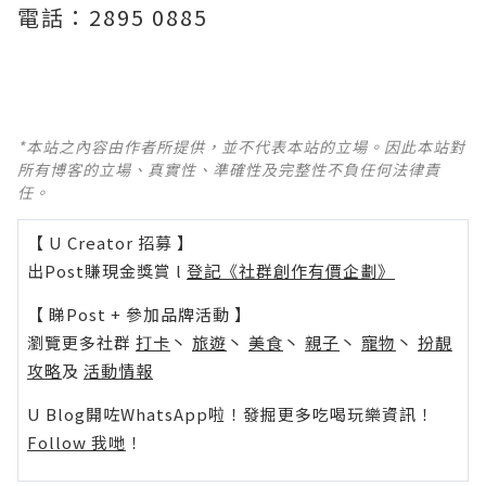
電話：2895 0885
*本站之內容由作者所提供，並不代表本站的立場。因此本站對
所有博客的立場、真實性、準確性及完整性不負任何法律責
任。
【 U Creator 招募 】
出Post賺現金獎賞 l
登記《社群創作有價企劃》
【 睇Post + 參加品牌活動 】
瀏覽更多社群
打卡
丶
旅遊
丶
美食
丶
親子
丶
寵物
丶
扮靚
攻略
及
活動情報
U Blog開咗WhatsApp啦！發掘更多吃喝玩樂資訊！
Follow 我哋
！