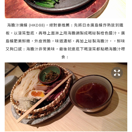
海膽汁燒蠔 (HKD88)，絕對要推薦﹗先將日本廣島蠔炸熟放到鐵
板，以菠菜墊底，再喺上面淋上用海膽調製成嘅秘製橙色醬汁。
廣
島蠔
肥美鮮嫩，外皮微脆，
味道濃郁，再加上
秘製
海膽汁，
，鮮味
又夠口感﹗
海膽汁非常美味，最後就連底下嘅菠菜都點晒
海膽汁嚟
食﹗