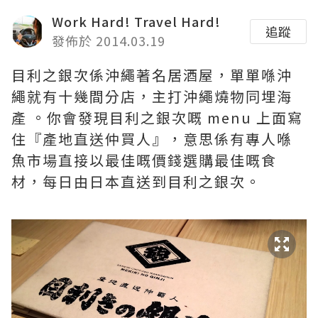
Work Hard! Travel Hard!
追蹤
發佈於 2014.03.19
目利之銀次係沖繩著名居酒屋，單單喺沖
繩就有十幾間分店，主打沖繩燒物同埋海
產 。你會發現目利之銀次嘅 menu 上面寫
住『產地直送仲買人』，意思係有專人喺
魚市場直接以最佳嘅價錢選購最佳嘅食
材，每日由日本直送到目利之銀次。