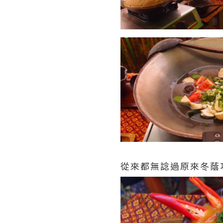
從來都無諗過原來冬蔭