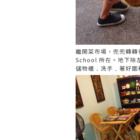
離開菜市場，兜兜轉轉行過
School 所在。地
儲物櫃﹑洗手﹑著好圍