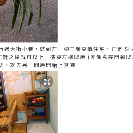
大街小巷，就到左一棟三層高嘅住宅，正是 Silom T
下除左鞋之後就可以上一樓最左邊嘅房 (亦係煮完開餐嘅
裙，就去另一間房開始上堂喇﹗