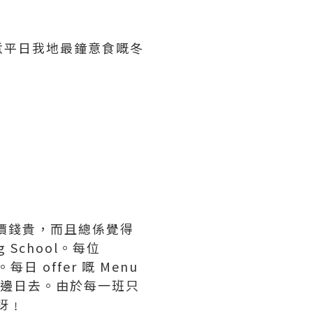
煮平日我地最鐘意食嘅冬
單止價錢貴，而且總係覺得
 School。每位
 offer 嘅 Menu
安排邊日去。由於每一班只
 呀﹗