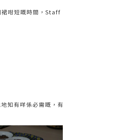
裙咁短嘅時間，Staff
我地知有咩係必需嘅，有