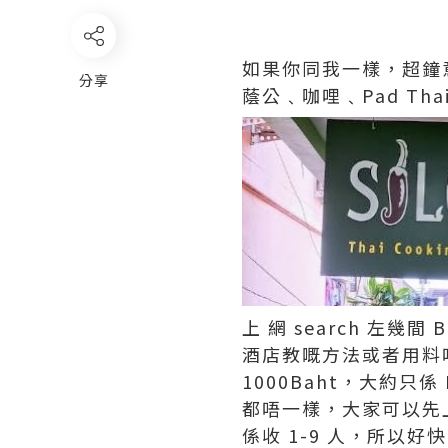
如果你同我一樣，超鐘
分享
蔭公﹑咖哩﹑Pad Th
上 網 search 左
酒店教嘅方法或者用料唔夠地
1000Baht，大約只係
都唔一樣，大家可以先
係收 1-9 人，所以好快就