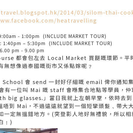
atravel.blogspot.hk/2014/03/silom-thai-coo
www.facebook.com/heatravelling
: 9:00am - 1:00pm (INCLUDE MARKET TOUR)
s : 1:40pm – 5:30pm (INCLUDE MARKET TOUR)
 6.00 pm - 9.00 pm
rse 都會包左去 Local Market 買餸嘅環節。平時
有無想像過泰國嘅街市又係點嫁呢﹖
g School 會 send 一封好仔細嘅 email 俾
有一位叫 Mai 嘅 staff 會喺集合地點等學員，仲寫住
 with big glasses.」當日我就上左朝早堂，依時去到 C
心會搵唔到 Mai，不過遠遠就望到一個短攣頭髮﹑帶
知一定無搵錯地方。(突登影人地好無禮貌，所以相
白﹗)