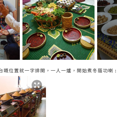
台嘅位置就一字排開，一人一爐，開始煮冬蔭功喇