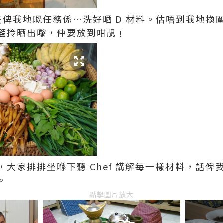
樣交俾我地嘅任務係…洗好晒 D 材料。估唔到我地換圍
籃拎晒出嚟，仲要放到咁靚﹗
大家排排坐喺下聽 Chef 講解每一樣材料，話俾
。
點擊圖片放大