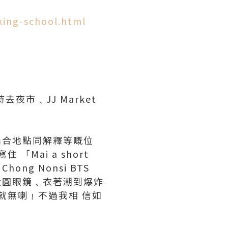
king-school.html
去夜市﹑JJ Market
你通知集合地點同解釋等嘅位
 「Mai a short
hong Nonsi BTS
大大圓眼鏡﹑衣著潮到爆炸
就無喇﹗不過我相 信如