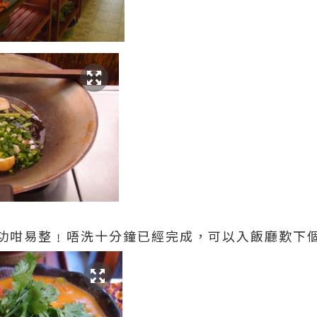
功咁易整﹗唔洗十分鐘已經完成，可以入飯廳歎下