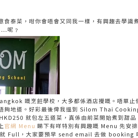
意食泰菜，咁你會唔會又同我一樣，有興趣去學識
ai…呢﹖
幾間 Bangkok 嘅烹飪學校，大多都係酒店攪嘅。唔
道。好彩最後俾我搵到 Silom Thai Cooking
 HKD250 就包左五道菜，真係由前菜開始煮到甜品。每日
上
官網 Menu
睇下有咩特別有興趣嘅 Menu 先
 Full，大家要預早 send email 去做 booking