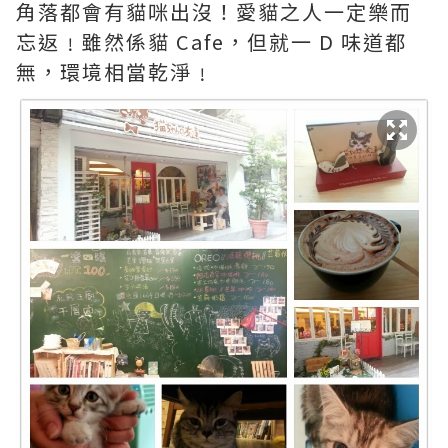
角落都會有貓咪出沒！愛貓之人一定樂而
忘返﹗雖然係貓 Cafe，但就一 D 味道都
無，環境相當乾淨﹗