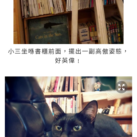
小三坐喺書櫃前面，擺出一副高傲姿態，
好英偉﹗