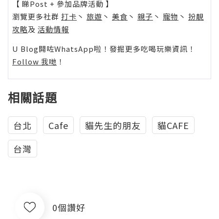
【 睇Post + 參加品牌活動 】
瀏覽更多社群
打卡
丶
旅遊
丶
美食
丶
親子
丶
寵物
丶
扮靚
攻略
及
活動情報
U Blog開咗WhatsApp啦！發掘更多吃喝玩樂資訊！
Follow 我哋
！
相關話題
台北
Cafe
貓先生的朋友
貓CAFE
台灣
0個讚好