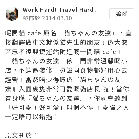
Work Hard! Travel Hard!
追蹤
發佈於 2014.03.10
呢間貓 cafe 原名『貓ちゃんの友達』，直
接翻譯做中文就係貓先生的朋友﹗係大安
區忠孝復興捷運站附近嘅一間貓 cafe﹗
『貓ちゃんの友達』係一間非常溫馨嘅小
店，不論係裝修﹑擺設同食物都好用心去
經營﹗當然唔少得嘅係『貓ちゃんの友
達』入面幾隻非常可愛嘅貓店長 啦﹗當你
置身喺『貓ちゃんの友達』，你就會聽到
「好可愛﹗好可愛」叫個不停 ﹗愛貓之人
一定唔可以錯過！
原文刊於：