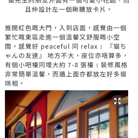
且仲設計左一個鞦韆放卡片。
推開紅色嘅大門，入到店面，感覺由一個
繁忙嘅東區走進一個溫馨又舒服嘅小空
間，感覺好 peaceful 同 relax﹗ 『貓ち
ゃんの友達』 地方不大，座位亦唔算多，
有個小吧檯同埋大約 7-8 張檯﹗裝修風格
非常簡單溫馨，而牆上面亦都放左好多貓
咪相。