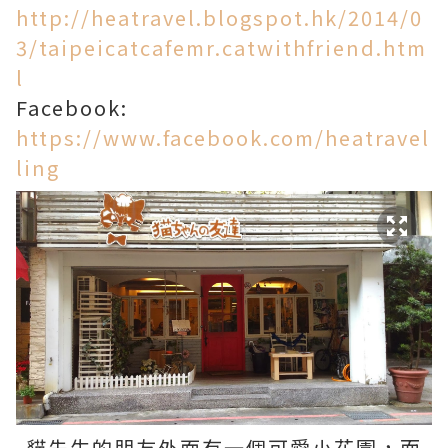
http://heatravel.blogspot.hk/2014/0
3/taipeicatcafemr.catwithfriend.htm
l
Facebook:
https://www.facebook.com/heatravel
ling
貓先生的朋友外面有一個可愛小花園，而