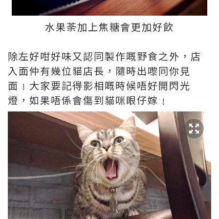
水果荼加上焦糖會更加好飲
除左好咁好味又認同製作嘅野食之外，店
入面仲有幾位貓店長，隨時出嚟同你見
面﹗大家要記得影相嘅時候唔好開閃光
燈，如果唔係會傷到貓咪眼仔嫁﹗