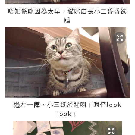
唔知係咪因為太早，貓咪店長小三昏昏欲
睡
過左一陣，小三終於醒喇﹗眼仔look
look﹗