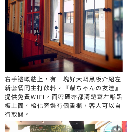
右手邊嘅牆上，有一塊好大嘅黑板介紹左
新套餐同主打飲料。『貓ちゃんの友達』
提供免費WIFI，而密碼亦都清楚寫左喺黑
板上面。梳化旁邊有個書櫃，客人可以自
行取閱。