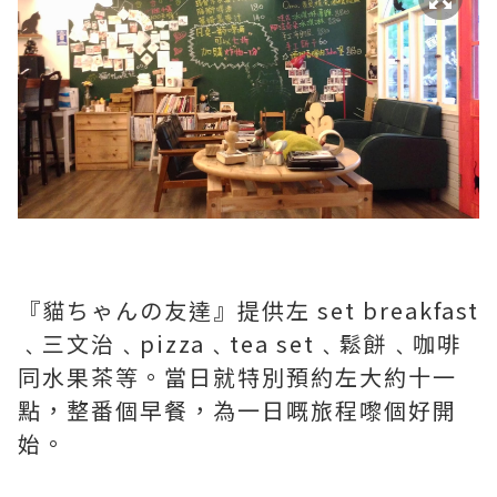
『貓ちゃんの友達』提供左 set breakfast
﹑三文治﹑pizza﹑tea set﹑鬆餅﹑咖啡
同水果茶等。當日就特別預約左大約十一
點，整番個早餐，為一日嘅旅程嚟個好開
始。