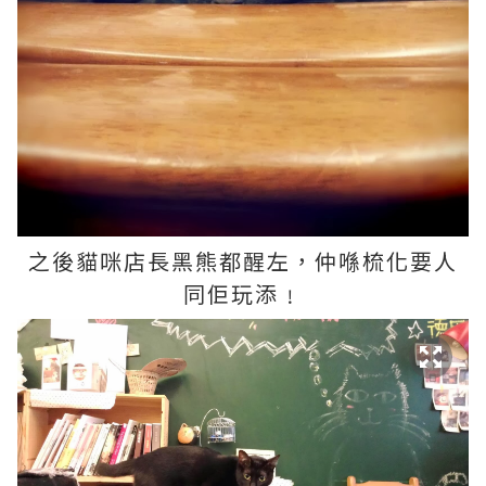
之後
貓咪店長黑熊都醒左，仲喺梳化要人
同佢玩添﹗