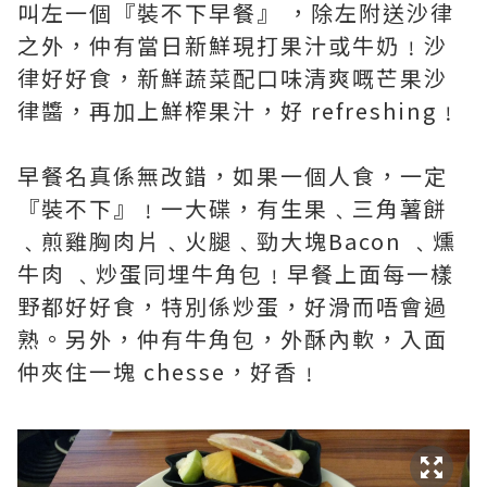
叫左一個『裝不下早餐』 ，除左附送沙律
之外，仲有當日新鮮現打果汁或牛奶﹗沙
律好好食，新鮮蔬菜配口味清爽嘅芒果沙
律醬，再加上鮮榨果汁，好 refreshing﹗
早餐名真係無改錯，如果一個人食，一定
『裝不下』﹗一大碟，有生果﹑三角薯餅
﹑煎雞胸肉片﹑火腿﹑勁大塊Bacon ﹑燻
牛肉 ﹑炒蛋同埋牛角包﹗早餐上面每一樣
野都好好食，特別係炒蛋，好滑而唔會過
熟。另外，仲有牛角包，外酥內軟，入面
仲夾住一塊 chesse，好香﹗