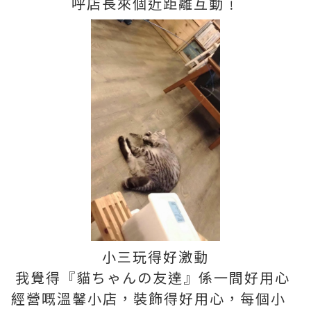
呼店長來個近距離互動﹗
小三玩得好激動
我覺得『貓ちゃんの友達』係一間好用心
經營嘅溫馨小店，裝飾得好用心，每個小