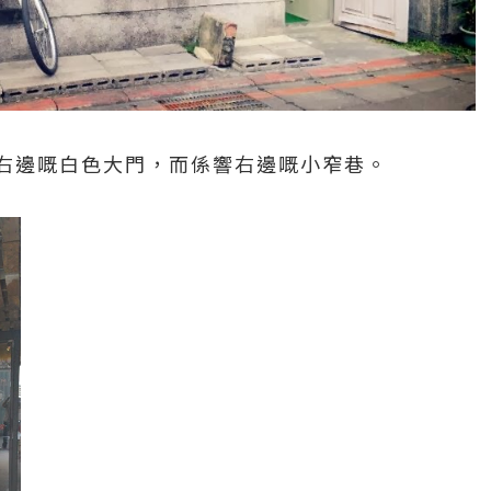
右邊嘅白色大門，而係響右邊嘅小窄巷。