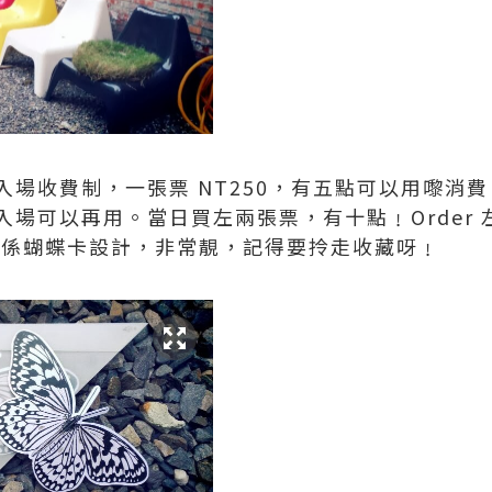
入場收費制，一張票 NT250，有五點可以用嚟消
場可以再用。當日買左兩張票，有十點﹗Order
門票係蝴蝶卡設計，非常靚，記得要拎走收藏呀﹗