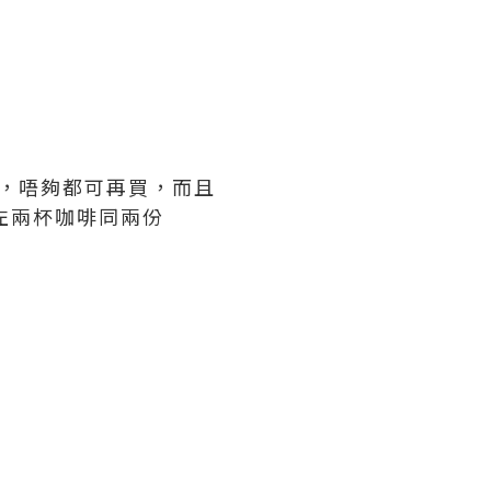
費，唔夠都可再買，而且
 左兩杯咖啡同兩份