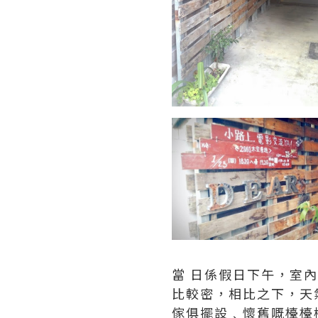
當 日係假日下午，室內
比較密，相比之下，天
傢俱擺設﹑懷舊嘅檯檯