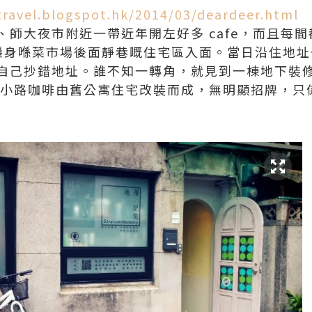
travel.blogspot.hk/2014/03/deardeer.html
、師大夜市附近一帶近年開左好多 cafe，而且每
eer 隱身喺菜市場後面靜巷嘅住宅區入面。當日沿住
自己抄錯地址。誰不知一轉角，就見到一棟地下裝修
 小路咖啡由舊公寓住宅改裝而成，無明顯招牌，只