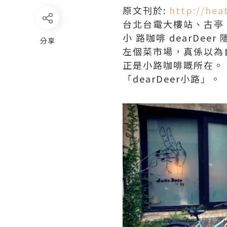
原文刊於:
http://hea
台北台電大樓站、古亭
小 路咖啡 dearD
分享
左個菜市場，真係以為
正是小路咖啡嘅所在。
「dearDeer小路」。