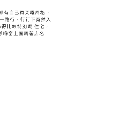
間都有自己獨突嘅風格。
地址一路行，行行下竟然入
得比較特別嘅 住宅，
係喺窗上面寫著店名