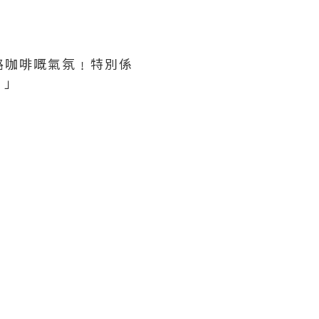
路咖啡嘅氣氛﹗特別係
﹗」