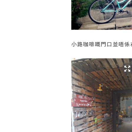
小路咖啡嘅門口並唔係