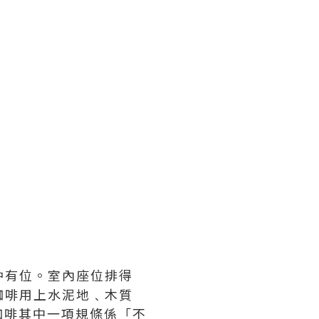
間仲有位。室內座位排得
咖啡用上水泥地﹑木質
咖啡其中一項規條係「不