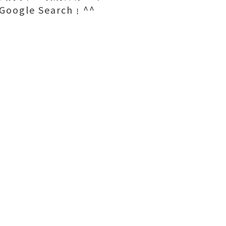
le Search﹗^^