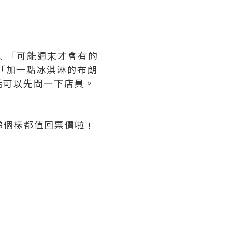
」﹑「可能週末才會有的
「加一點冰淇淋的布朗
話可以先問一下店員。
睇個樣都值回票價啦﹗