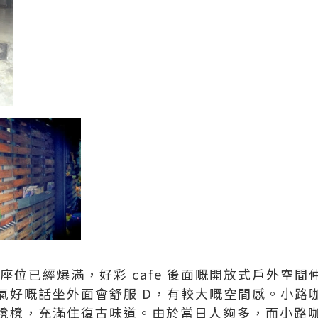
座位已經爆滿，好彩 cafe 後面嘅開放式戶外空
氣好嘅話坐外面會舒服 D，有較大嘅空間感。小路
櫈櫈，充滿住復古味道。由於當日人夠多，而小路