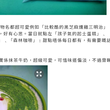
同食物名都超可愛例如「比較酷的黑芝麻燻雞三明治
，好有心思。當日就點左「孩子氣的起士蛋糕」﹑ 
」﹑「森林咖啡」﹗甜點唔係每日都有，有需要嘅
其實係抹茶牛奶，超級可愛，可惜味道偏淡，不過齋