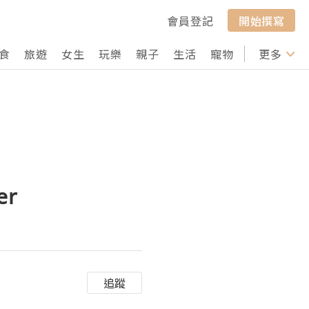
會員登記
開始撰寫
食
旅遊
女生
玩樂
親子
生活
寵物
行山
更多
打卡
er
追蹤