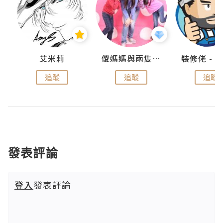
點滴
艾米莉
儍媽媽與兩隻小魔怪之家
追蹤
追蹤
追蹤
發表評論
登入
發表評論