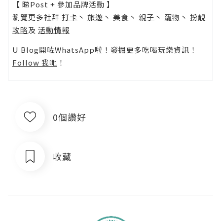
【 睇Post + 參加品牌活動 】
瀏覽更多社群
打卡
丶
旅遊
丶
美食
丶
親子
丶
寵物
丶
扮靚
攻略
及
活動情報
U Blog開咗WhatsApp啦！發掘更多吃喝玩樂資訊！
Follow 我哋
！
0個讚好
收藏