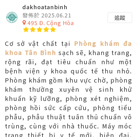
dakhoatanbinh
發佈於 2025.06.21
追蹤
495 Đ. Cộng Hòa
Cơ sở vật chất tại
Phòng khám đa
khoa Tân Bình
sạch sẽ, khang trang,
rộng rãi, đạt tiêu chuẩn như một
bệnh viện y khoa quốc tế thu nhỏ.
Phòng khám gồm khu vực chờ, phòng
khám thường xuyên vệ sinh khử
khuẩn kỹ lưỡng, phòng xét nghiệm,
phòng hồi sức cấp cứu, phòng tiểu
phẫu, phẫu thuật tuân thủ chuẩn vô
trùng, cùng với nhà thuốc. Máy móc
trang thiết bị y tế mới, hiện đại,