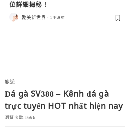
位詳細揭秘！
愛美新世界
1小時前
旅遊
Đá gà SV388 – Kênh đá gà
trực tuyến HOT nhất hiện nay
瀏覽次數:1696