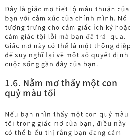
Đây là giấc mơ tiết lộ mâu thuẫn của
bạn với cảm xúc của chính mình. Nó
tượng trưng cho cảm giác ích kỷ hoặc
cảm giác tội lỗi mà bạn đã trải qua.
Giấc mơ này có thể là một thông điệp
để suy nghĩ lại về một số quyết định
cuộc sống gần đây của bạn.
1.6. Nằm mơ thấy một con
quỷ màu tối
Nếu bạn nhìn thấy một con quỷ màu
tối trong giấc mơ của bạn, điều này
có thể biểu thị rằng bạn đang cảm