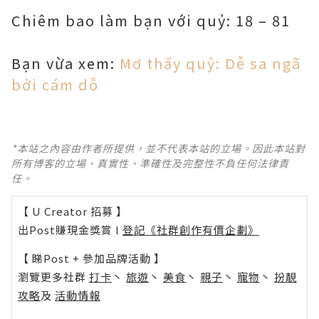
Chiêm bao làm bạn với quỷ: 18 – 81
Bạn vừa xem:
Mơ thấy quỷ: Dễ sa ngã
bởi cám dỗ
*本站之內容由作者所提供，並不代表本站的立場。因此本站對
所有博客的立場、真實性、準確性及完整性不負任何法律責
任。
【 U Creator 招募 】
出Post賺現金獎賞 l
登記《社群創作有價企劃》
【 睇Post + 參加品牌活動 】
瀏覽更多社群
打卡
丶
旅遊
丶
美食
丶
親子
丶
寵物
丶
扮靚
攻略
及
活動情報