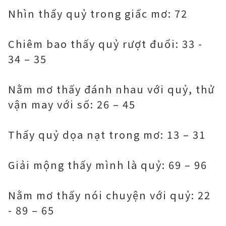
Nhìn thấy quỷ trong giấc mơ: 72
Chiêm bao thấy quỷ rượt đuổi: 33 -
34 – 35
Nằm mơ thấy đánh nhau với quỷ, thử
vận may với số: 26 – 45
Thấy quỷ dọa nạt trong mơ: 13 – 31
Giải mộng thấy mình là quỷ: 69 – 96
Nằm mơ thấy nói chuyện với quỷ: 22
- 89 – 65