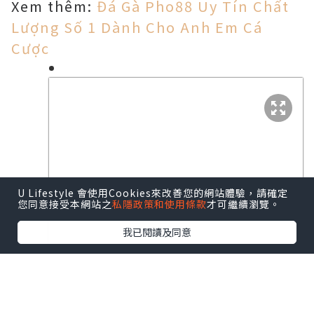
Xem thêm:
Đá Gà Pho88 Uy Tín Chất
Lượng Số 1 Dành Cho Anh Em Cá
Cược
U Lifestyle 會使用Cookies來改善您的網站體驗，請確定
您同意接受本網站之
私隱政策和使用條款
才可繼續瀏覽。
我已閱讀及同意
Đá gà SV388.
Đá gà SV388