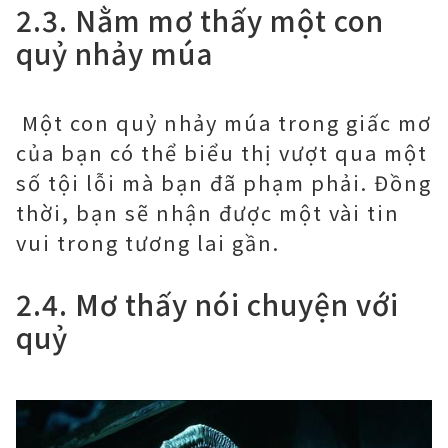
2.3. Nằm mơ thấy một con
quỷ nhảy múa
Một con quỷ nhảy múa trong giấc mơ
của bạn có thể biểu thị vượt qua một
số tội lỗi mà bạn đã phạm phải. Đồng
thời, bạn sẽ nhận được một vài tin
vui trong tương lai gần.
2.4. Mơ thấy nói chuyện với
quỷ