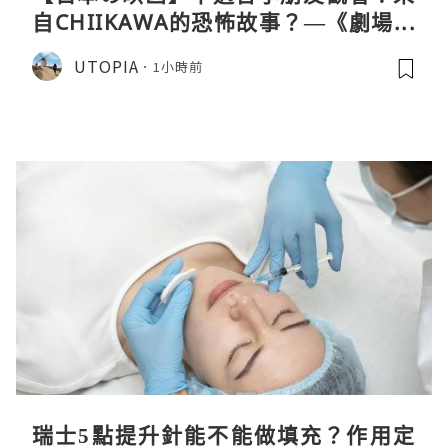
自CHIIKAWA的恐怖故事？—《劇場版
CHIIKAWA 人魚島的秘密》
UTOPIA
1小時前
瑞士5點提升針能不能做填充？作用定