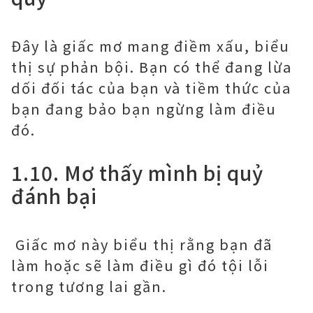
Đây là giấc mơ mang điềm xấu, biểu
thị sự phản bội. Bạn có thể đang lừa
dối đối tác của bạn và tiềm thức của
bạn đang bảo bạn ngừng làm điều
đó.
1.10. Mơ thấy mình bị quỷ
đánh bại
Giấc mơ này biểu thị rằng bạn đã
làm hoặc sẽ làm điều gì đó tội lỗi
trong tương lai gần.