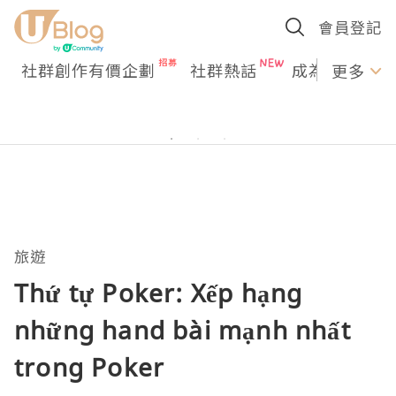
會員登記
社群創作有價企劃
社群熱話
成為U Creato
更多
旅遊
Thứ tự Poker: Xếp hạng
những hand bài mạnh nhất
trong Poker