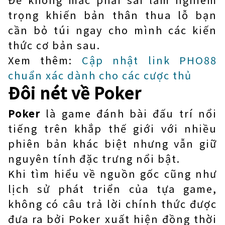
trọng khiến bản thân thua lỗ bạn
cần bỏ túi ngay cho mình các kiến
thức cơ bản sau.
Xem thêm:
Cập nhật link PHO88
chuẩn xác dành cho các cược thủ
Đôi nét về Poker
Poker
là game đánh bài đấu trí nổi
tiếng trên khắp thế giới với nhiều
phiên bản khác biệt nhưng vẫn giữ
nguyên tính đặc trưng nổi bật.
Khi tìm hiểu về nguồn gốc cũng như
lịch sử phát triển của tựa game,
không có câu trả lời chính thức được
đưa ra bởi Poker xuất hiện đồng thời