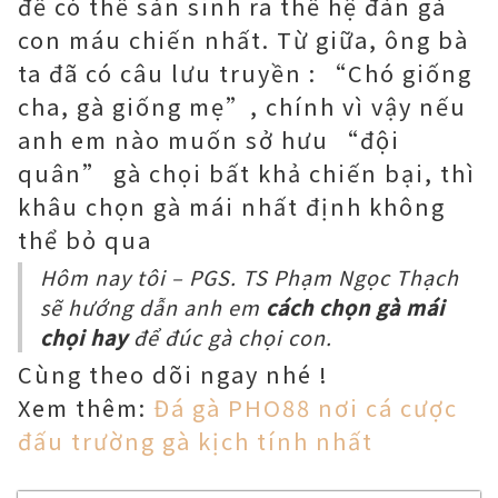
để có thể sản sinh ra thế hệ đàn gà
con máu chiến nhất. Từ giữa, ông bà
ta đã có câu lưu truyền : “Chó giống
cha, gà giống mẹ”, chính vì vậy nếu
anh em nào muốn sở hưu “đội
quân” gà chọi bất khả chiến bại, thì
khâu chọn gà mái nhất định không
thể bỏ qua
Hôm nay tôi – PGS. TS Phạm Ngọc Thạch
sẽ hướng dẫn anh em
cách chọn gà mái
chọi hay
để đúc gà chọi con.
Cùng theo dõi ngay nhé !
Xem thêm:
Đá gà PHO88 nơi cá cược
đấu trường gà kịch tính nhất