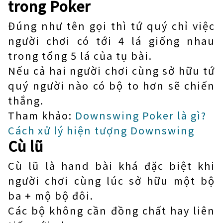
trong Poker
Đúng như tên gọi thì tứ quý chỉ việc
người chơi có tới 4 lá giống nhau
trong tổng 5 lá của tụ bài.
Nếu cả hai người chơi cùng sở hữu tứ
quý người nào có bộ to hơn sẽ chiến
thắng.
Tham khảo:
Downswing Poker là gì?
Cách xử lý hiện tượng Downswing
Cù lũ
Cù lũ là hand bài khá đặc biệt khi
người chơi cùng lúc sở hữu một bộ
ba + mộ bộ đôi.
Các bộ không cần đồng chất hay liên