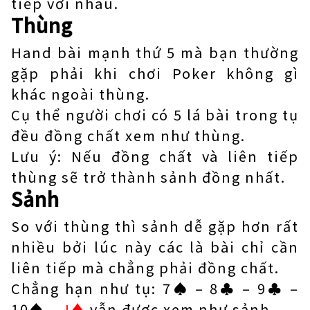
tiếp với nhau.
Thùng
Hand bài mạnh thứ 5 mà bạn thường
gặp phải khi chơi Poker không gì
khác ngoài thùng.
Cụ thể người chơi có 5 lá bài trong tụ
đều đồng chất xem như thùng.
Lưu ý: Nếu đồng chất và liên tiếp
thùng sẽ trở thành sảnh đồng nhất.
Sảnh
So với thùng thì sảnh dễ gặp hơn rất
nhiều bởi lúc này các là bài chỉ cần
liên tiếp mà chẳng phải đồng chất.
Chẳng hạn như tụ: 7♠️ – 8♣️ – 9♣️ –
10♠️ –
J♦️
vẫn được xem như sảnh.