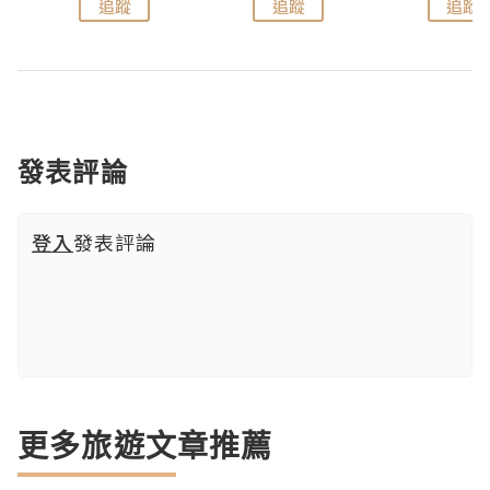
追蹤
追蹤
追蹤
發表評論
登入
發表評論
更多旅遊文章推薦