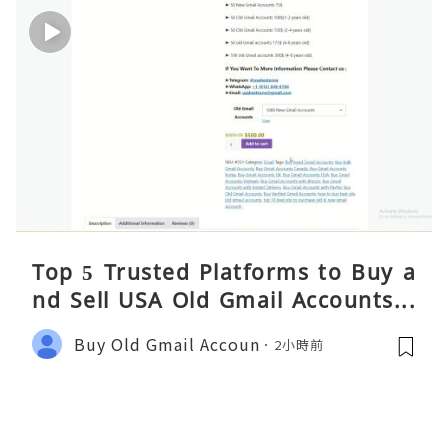
Top 5 Trusted Platforms to Buy a
nd Sell USA Old Gmail Accounts S
afely 2026
Buy Old Gmail Accoun
2小時前