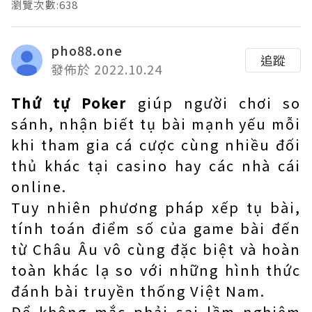
瀏覽次數:638
pho88.one
追蹤
發佈於 2022.10.24
Thứ tự Poker
giúp người chơi so
sánh, nhận biết tụ bài mạnh yếu mỗi
khi tham gia cá cược cùng nhiều đối
thủ khác tại casino hay các nhà cái
online.
Tuy nhiên phương pháp xếp tụ bài,
tính toán điểm số của game bài đến
từ Châu Âu vô cùng đặc biệt và hoàn
toàn khác lạ so với những hình thức
đánh bài truyền thống Việt Nam.
Để không mắc phải sai lầm nghiêm