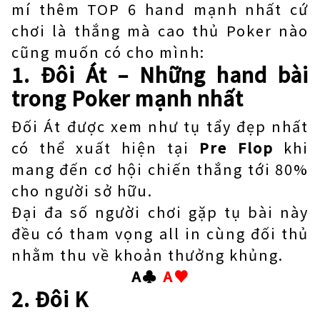
mí thêm TOP 6 hand mạnh nhất cứ
chơi là thắng mà cao thủ Poker nào
cũng muốn có cho mình:
1. Đôi Át – Những hand bài
trong Poker mạnh nhất
Đối Át được xem như tụ tẩy đẹp nhất
có thể xuất hiện tại
Pre Flop
khi
mang đến cơ hội chiến thắng tới 80%
cho người sở hữu.
Đại đa số người chơi gặp tụ bài này
đều có tham vọng all in cùng đối thủ
nhằm thu về khoản thưởng khủng.
A♣
A♥
2. Đôi K