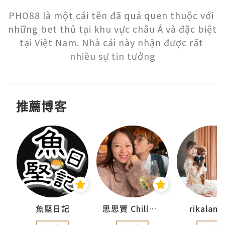
PHO88 là một cái tên đã quá quen thuộc với 
những bet thủ tại khu vực châu Á và đặc biệt 
tại Việt Nam. Nhà cái này nhận được rất 
nhiều sự tin tưởng
推薦博客
urnal
魚堅日記
思思賢 ChillMyBabe
rikala