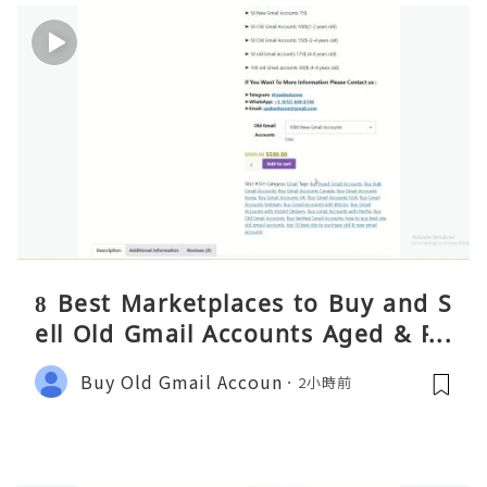
8 Best Marketplaces to Buy and S
ell Old Gmail Accounts Aged & PV
A Safely (Any Country) – 2026 Gui
Buy Old Gmail Accoun
2小時前
de