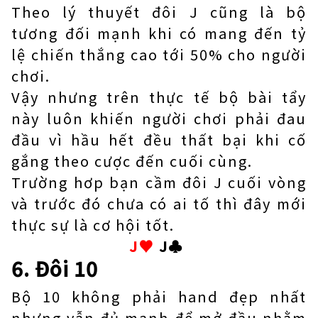
Theo lý thuyết đôi J cũng là bộ
tương đối mạnh khi có mang đến tỷ
lệ chiến thắng cao tới 50% cho người
chơi.
Vậy nhưng trên thực tế bộ bài tẩy
này luôn khiến người chơi phải đau
đầu vì hầu hết đều thất bại khi cố
gắng theo cược đến cuối cùng.
Trường hơp bạn cầm đôi J cuối vòng
và trước đó chưa có ai tố thì đây mới
thực sự là cơ hội tốt.
J♥
J♣
6. Đôi 10
Bộ 10 không phải hand đẹp nhất
nhưng vẫn đủ mạnh để mở đầu nhằm