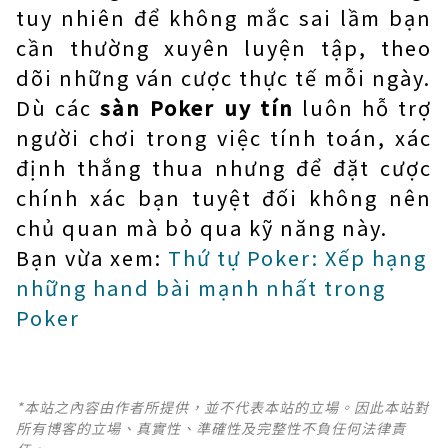
tuy nhiên để không mắc sai lầm bạn
cần thường xuyên luyện tập, theo
dõi những ván cược thực tế mỗi ngày.
Dù các
sàn Poker uy tín
luôn hỗ trợ
người chơi trong việc tính toán, xác
định thắng thua nhưng để đặt cược
chính xác bạn tuyệt đối không nên
chủ quan mà bỏ qua kỹ năng này.
Bạn vừa xem:
Thứ tự Poker: Xếp hạng
những hand bài mạnh nhất trong
Poker
*本站之內容由作者所提供，並不代表本站的立場。因此本站對
所有博客的立場、真實性、準確性及完整性不負任何法律責