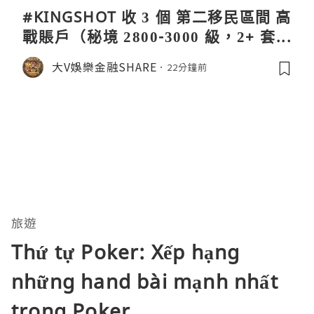
#KINGSHOT 收 3 個 第二移民區間 高
戰賬戶（秘境 2800-3000 級，2+ 套英
雄裝備），只限香港玩家面交，簽署正
大V娛樂金融SHARE
22分鐘前
式合約保障雙方權益！ 九月移民開之
前交收
旅遊
Thứ tự Poker: Xếp hạng
những hand bài mạnh nhất
trong Poker