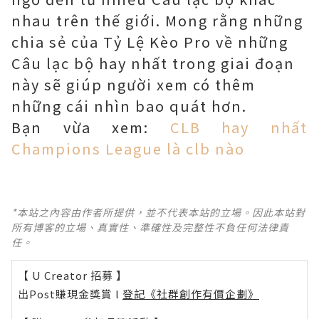
nhau trên thế giới. Mong rằng những
chia sẻ của Tỷ Lệ Kèo Pro về những
Câu lạc bộ hay nhất trong giai đoạn
này sẽ giúp người xem có thêm
những cái nhìn bao quát hơn.
Bạn vừa xem:
CLB hay nhất
Champions League là clb nào
*本站之內容由作者所提供，並不代表本站的立場。因此本站對
所有博客的立場、真實性、準確性及完整性不負任何法律責
任。
【 U Creator 招募 】
出Post賺現金獎賞 l
登記《社群創作有價企劃》