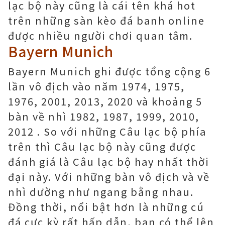
lạc bộ này cũng là cái tên khá hot
trên những sàn kèo đá banh online
được nhiều người chơi quan tâm.
Bayern Munich
Bayern Munich ghi được tổng cộng 6
lần vô địch vào năm 1974, 1975,
1976, 2001, 2013, 2020 và khoảng 5
bàn về nhì 1982, 1987, 1999, 2010,
2012 . So với những Câu lạc bộ phía
trên thì Câu lạc bộ này cũng được
đánh giá là Câu lạc bộ hay nhất thời
đại này. Với những bàn vô địch và về
nhì dường như ngang bằng nhau.
Đồng thời, nổi bật hơn là những cú
đá cực kỳ rất hấp dẫn, bạn có thể lên