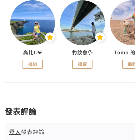
)
高比C🐒
豹紋魚💦
追蹤
追蹤
追蹤
發表評論
登入
發表評論