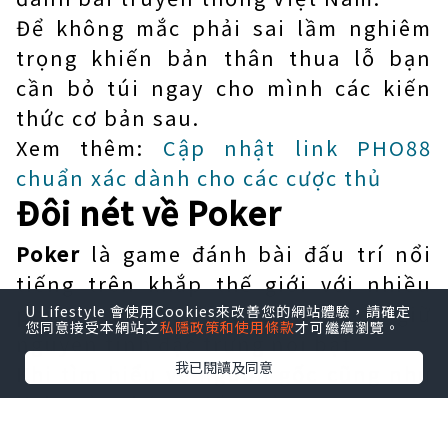
Để không mắc phải sai lầm nghiêm
trọng khiến bản thân thua lỗ bạn
cần bỏ túi ngay cho mình các kiến
thức cơ bản sau.
Xem thêm:
Cập nhật link PHO88
chuẩn xác dành cho các cược thủ
Đôi nét về Poker
Poker
là game đánh bài đấu trí nổi
tiếng trên khắp thế giới với nhiều
phiên bản khác biệt nhưng vẫn giữ
U Lifestyle 會使用Cookies來改善您的網站體驗，請確定
您同意接受本網站之
私隱政策和使用條款
才可繼續瀏覽。
nguyên tính đặc trưng nổi bật.
我已閱讀及同意
Khi tìm hiểu về nguồn gốc cũng như
lịch sử phát triển của tựa game,
không có câu trả lời chính thức được