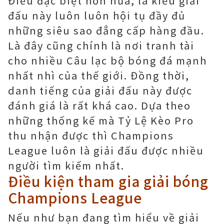
Điều đặc biệt hơn nữa, là kiểu giải
đấu này luôn luôn hội tụ đầy đủ
những siêu sao đẳng cấp hàng đầu.
Là đây cũng chính là nơi tranh tài
cho nhiều Câu lạc bộ bóng đá mạnh
nhất nhì của thế giới. Đồng thời,
danh tiếng của giải đấu này được
đánh giá là rất khá cao. Dựa theo
những thống kế mà Tỷ Lệ Kèo Pro
thu nhận được thì Champions
League luôn là giải đấu được nhiều
người tìm kiếm nhất.
Điều kiện tham gia giải bóng
Champions League
Nếu như bạn đang tìm hiểu về giải