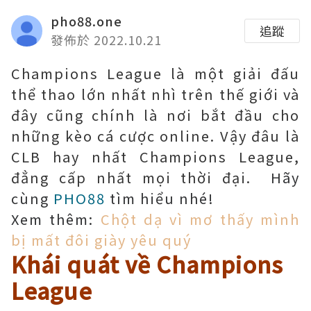
pho88.one
追蹤
發佈於 2022.10.21
Champions League là một giải đấu
thể thao lớn nhất nhì trên thế giới và
đây cũng chính là nơi bắt đầu cho
những kèo cá cược online. Vậy đâu là
CLB hay nhất Champions League,
đẳng cấp nhất mọi thời đại.
Hãy
cùng
PHO88
tìm hiểu nhé!
Xem thêm:
Chột dạ vì mơ thấy mình
bị mất đôi giày yêu quý
Khái quát về Champions
League