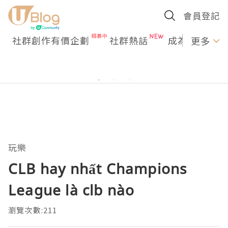
會員登記
社群創作有價企劃
社群熱話
成為U Creato
更多
玩樂
CLB hay nhất Champions
League là clb nào
瀏覽次數:211