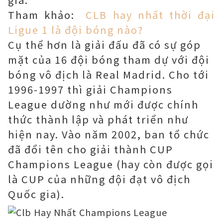
Tham khảo:
CLB hay nhất thời đại
Ligue 1 là đội bóng nào?
Cụ thể hơn là giải đấu đã có sự góp
mặt của 16 đội bóng tham dự với đội
bóng vô địch là Real Madrid. Cho tới
1996-1997 thì giải Champions
League dường như mới được chính
thức thành lập và phát triển như
hiện nay. Vào năm 2002, ban tổ chức
đã đổi tên cho giải thành CUP
Champions League (hay còn được gọi
là CUP của những đội đạt vô địch
Quốc gia).