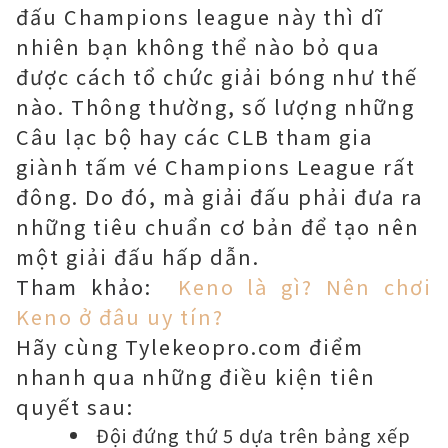
đấu Champions league này thì dĩ
nhiên bạn không thể nào bỏ qua
được cách tổ chức giải bóng như thế
nào. Thông thường, số lượng những
Câu lạc bộ hay các CLB tham gia
giành tấm vé Champions League rất
đông. Do đó, mà giải đấu phải đưa ra
những tiêu chuẩn cơ bản để tạo nên
một giải đấu hấp dẫn.
Tham khảo:
Keno là gì? Nên chơi
Keno ở đâu uy tín?
Hãy cùng Tylekeopro.com điểm
nhanh qua những điều kiện tiên
quyết sau:
Đội đứng thứ 5 dựa trên bảng xếp