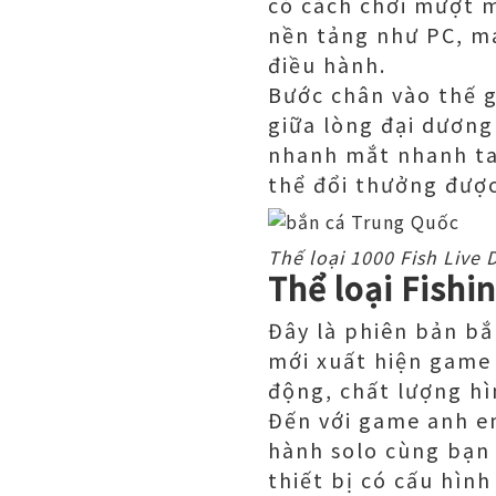
có cách chơi mượt m
nền tảng như PC, má
điều hành.
Bước chân vào thế 
giữa lòng đại dương 
nhanh mắt nhanh ta
thể đổi thưởng được
Thế loại 1000 Fish Live 
Thể loại Fishi
Đây là phiên bản bắ
mới xuất hiện game
động, chất lượng hì
Đến với game anh em
hành solo cùng bạn 
thiết bị có cấu hìn