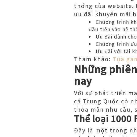
thống của website. 
ưu đãi khuyến mãi h
Chương trình kh
đầu tiên vào hệ th
Ưu đãi dành ch
Chương trình ưu
Ưu đãi với tài k
Tham khảo:
Tựa gam
Những phiên
nay
Với sự phát triển m
cá Trung Quốc có nh
thỏa mãn nhu cầu, s
Thể loại 1000 F
Đây là một trong n