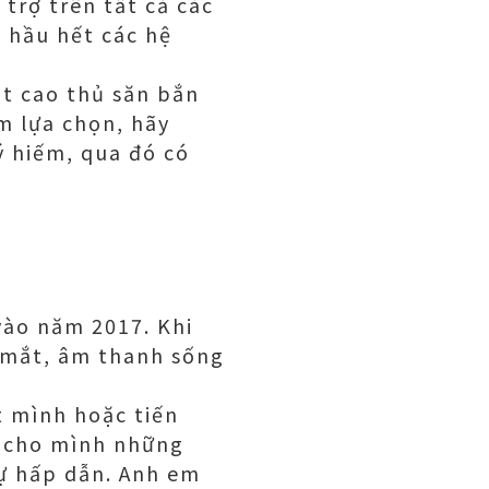
trợ trên tất cả các
 hầu hết các hệ
t cao thủ săn bắn
em lựa chọn, hãy
 hiếm, qua đó có
vào năm 2017. Khi
 mắt, âm thanh sống
t mình hoặc tiến
ư cho mình những
sự hấp dẫn. Anh em