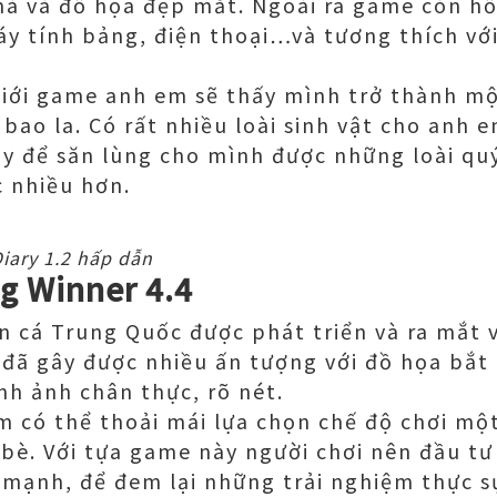
à và đồ họa đẹp mắt. Ngoài ra game còn hỗ 
y tính bảng, điện thoại…và tương thích với
giới game anh em sẽ thấy mình trở thành mộ
bao la. Có rất nhiều loài sinh vật cho anh 
y để săn lùng cho mình được những loài quý
 nhiều hơn.
Diary 1.2 hấp dẫn
ng Winner 4.4
n cá Trung Quốc được phát triển và ra mắt 
 đã gây được nhiều ấn tượng với đồ họa bắt
nh ảnh chân thực, rõ nét.
 có thể thoải mái lựa chọn chế độ chơi mộ
bè. Với tựa game này người chơi nên đầu t
h mạnh, để đem lại những trải nghiệm thực 