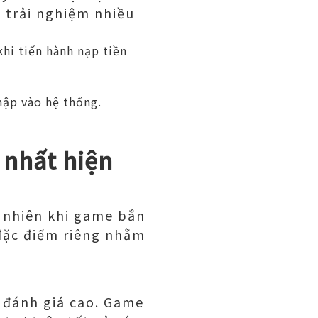
à trải nghiệm nhiều
khi tiến hành nạp tiền
hập vào hệ thống.
 nhất hiện
c nhiên khi game bắn
 đặc điểm riêng nhằm
 đánh giá cao. Game