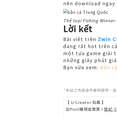
nên download ngay 
Thể loại Fishing Winner
Lời kết
Bài viết trên
Zwin C
đang rất hot trên c
một tựa game giải t
những giây phút giả
Bạn vừa xem:
Bắn c
*本站之內容由作者所提供，
【 U Creator 招募 】
出Post賺現金獎賞 l
登記《