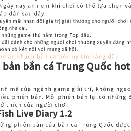
Ngày nay anh em khi chơi có thể lựa chọn v
ấp dẫn sau đây:
uyến mãi nhân đôi giá trị giải thưởng cho người chơi 
ống nhà cái.
o những game thủ nằm trong Top đầu.
 đãi dành cho những người chơi thường xuyên đăng n
hoản có kết nối với mạng xã hội.
e ăn khách bắn cá tiên uy tín hàng đầu
 bản bắn cá Trung Quốc hot
ạnh mẽ của ngành game giải trí, không ngạ
iều phiên bản. Mỗi phiên bản lại có những
ở thích của người chơi.
ish Live Diary 1.2
hững phiên bản của bắn cá Trung Quốc được