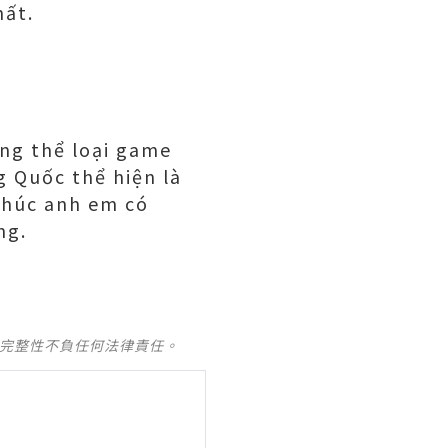
hất.
ững thể loại game
g Quốc thể hiện là
 Chúc anh em có
ng.
及完整性不負任何法律責任。