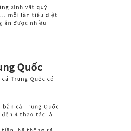
ững sinh vật quý
… mỗi lần tiêu diệt
g ăn được nhiều
rung Quốc
n cá Trung Quốc có
u, bắn cá Trung Quốc
 đến 4 thao tác là
 tiền, hệ thống sẽ