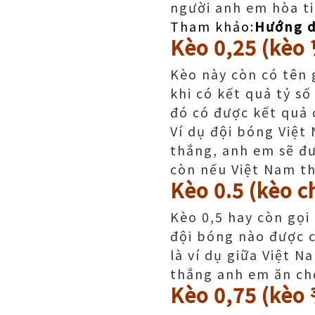
người anh em hòa ti
Tham khảo:
Hướng d
Kèo 0,25 (kèo 
Kèo này còn có tên 
khi có kết quả tỷ s
đó có được kết quả 
Ví dụ đội bóng Việt
thắng, anh em sẽ đư
còn nếu Việt Nam t
Kèo 0.5 (kèo c
Kèo 0,5 hay còn gọi 
đội bóng nào được c
là ví dụ giữa Việt 
thắng anh em ăn ch
Kèo 0,75 (kèo