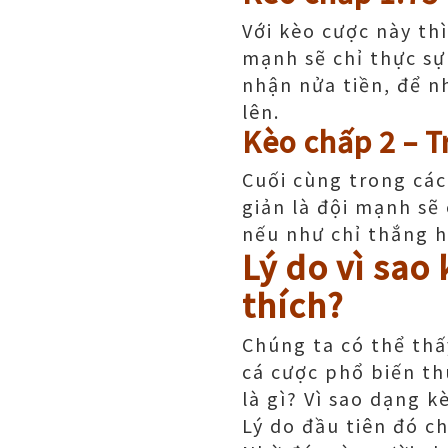
Với kèo cược này thì
mạnh sẽ chỉ thực sự
nhận nửa tiền, để nh
lên.
Kèo chấp 2 – 
Cuối cùng trong các
giản là đội mạnh sẽ 
nếu như chỉ thắng h
Lý do vì sao
thích?
Chúng ta có thể thấ
cá cược phổ biến th
là gì? Vì sao dạng 
Lý do đầu tiên đó ch