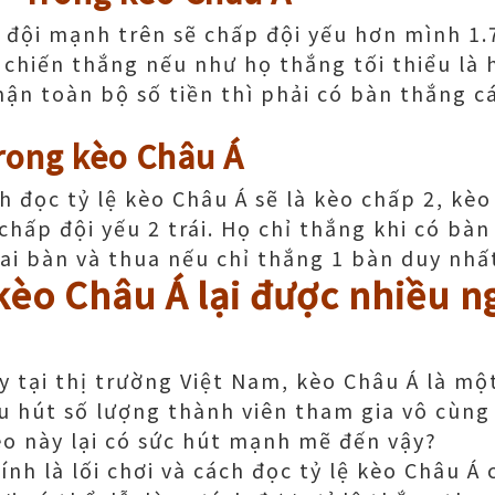
 đội mạnh trên sẽ chấp đội yếu hơn mình 1.7
 chiến thắng nếu như họ thắng tối thiểu là 
ận toàn bộ số tiền thì phải có bàn thắng các
Trong kèo Châu Á
h đọc tỷ lệ kèo Châu Á sẽ là kèo chấp 2, kè
chấp đội yếu 2 trái. Họ chỉ thắng khi có bà
ai bàn và thua nếu chỉ thắng 1 bàn duy nhấ
 kèo Châu Á lại được nhiều n
y tại thị trường Việt Nam, kèo Châu Á là m
u hút số lượng thành viên tham gia vô cùng
kèo này lại có sức hút mạnh mẽ đến vậy?
ính là lối chơi và cách đọc tỷ lệ kèo Châu Á