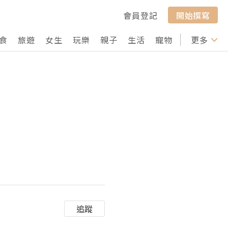
會員登記
開始撰寫
食
旅遊
女生
玩樂
親子
生活
寵物
行山
更多
打卡
追蹤