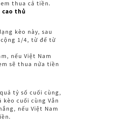
 em thua cả tiền.
 cao thủ
dạng kèo này, sau
 cộng 1/4, từ để từ
Nam, nếu Việt Nam
em sẽ thua nửa tiền
 quả tỷ số cuối cùng,
ả kèo cuối cùng Vẫn
thắng, nếu Việt Nam
iền.