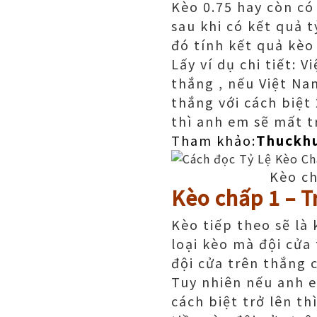
Kèo 0.75 hay còn có
sau khi có kết quả 
đó tính kết quả kèo
Lấy ví dụ chi tiết:
thắng , nếu Việt Na
thắng với cách biệt
thì anh em sẽ mất t
Tham khảo:
Thuckhu
Kèo ch
Kèo chấp 1 – 
Kèo tiếp theo sẽ là
loại kèo mà đội cửa 
đội cửa trên thắng c
Tuy nhiên nếu anh e
cách biệt trở lên th