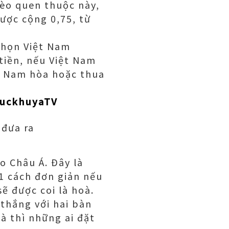
kèo quen thuộc này,
được cộng 0,75, từ
 chọn Việt Nam
tiền, nếu Việt Nam
ệt Nam hòa hoặc thua
huckhuyaTV
 đưa ra
o Châu Á. Đây là
 1 cách đơn giản nếu
sẽ được coi là hoà.
 thắng với hai bàn
oà thì những ai đặt