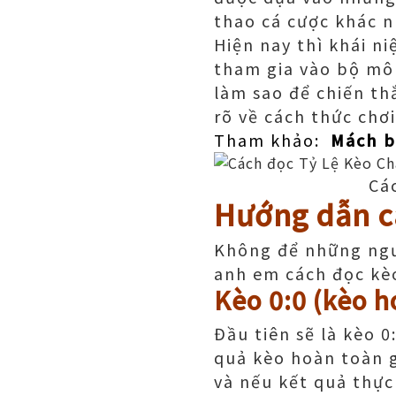
thao cá cược khác n
Hiện nay thì khái n
tham gia vào bộ môn
làm sao để chiến th
rõ về cách thức chơi
Tham khảo:
Mách b
Các
Hướng dẫn cá
Không để những ngư
anh em cách đọc kèo
Kèo 0:0 (kèo h
Đầu tiên sẽ là kèo 0
quả kèo hoàn toàn g
và nếu kết quả thực