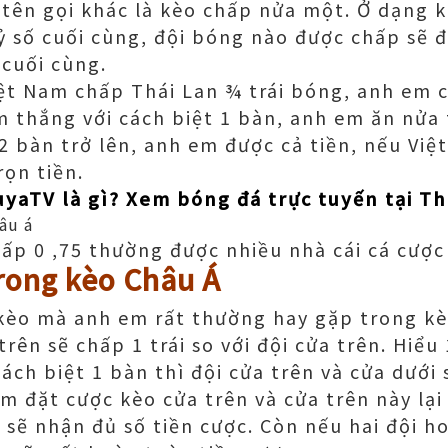
 tên gọi khác là kèo chấp nửa một. Ở dạng 
tỷ số cuối cùng, đội bóng nào được chấp sẽ 
 cuối cùng.
 Việt Nam chấp Thái Lan ¾ trái bóng, anh em
m thắng với cách biệt 1 bàn, anh em ăn nửa 
 2 bàn trở lên, anh em được cả tiền, nếu Vi
rọn tiền.
yaTV là gì? Xem bóng đá trực tuyến tại T
ấp 0 ,75 thường được nhiều nhà cái cá cược
Trong kèo Châu Á
 kèo mà anh em rất thường hay gặp trong kè
trên sẽ chấp 1 trái so với đội cửa trên. Hiểu
ách biệt 1 bàn thì đội cửa trên và cửa dưới 
m đặt cược kèo cửa trên và cửa trên này lại
ì sẽ nhận đủ số tiền cược. Còn nếu hai đội h