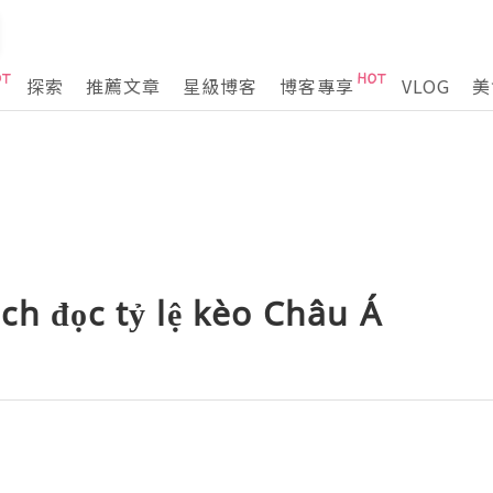
探索
推薦文章
星級博客
博客專享
VLOG
美
h đọc tỷ lệ kèo Châu Á