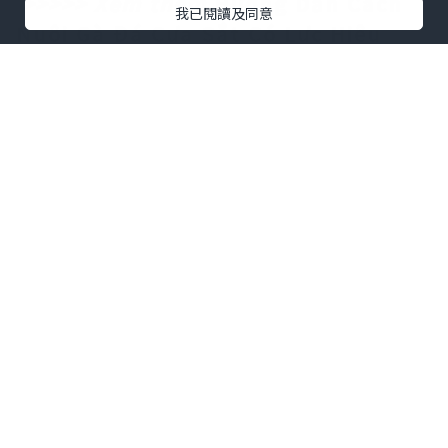
>>>>> Xem thêm
Hướng Dẫn Cách
我已閱讀及同意
Nuôi Gà Đá Cựa Sắt Có Lực Hiệu
Quả Nhất
Thức ăn cho gà chọi đá sung sức
Chất đạm:
dùng để cung cấp protein cho cơ bắp
trở nên săn chắc; tăng cường sức ra
đòn của gà; đồng thời gà sẽ hưng
phấn hơn trên trường đấu.
Cho gà an
gì trước khi đá
? Một số loại thức ăn
cung cấp đạm tốt nhất:
Thịt bò: rất tốt cho việc tăng cơ
bắp, thích hợp cho gà bị suy dinh
dưỡng, đang ốm có thể mau hồi phục.