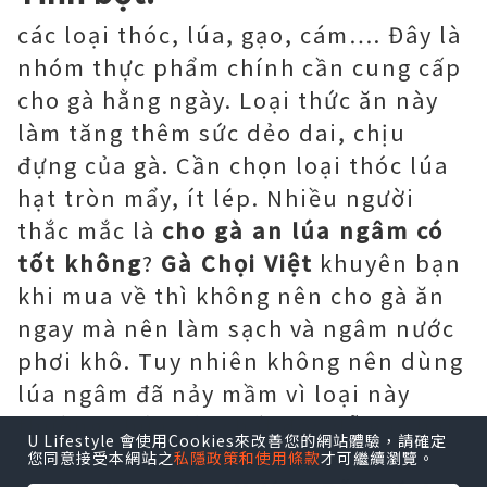
các loại thóc, lúa, gạo, cám…. Đây là
nhóm thực phẩm chính cần cung cấp
cho gà hằng ngày. Loại thức ăn này
làm tăng thêm sức dẻo dai, chịu
đựng của gà. Cần chọn loại thóc lúa
hạt tròn mẩy, ít lép. Nhiều người
thắc mắc là
cho gà an lúa ngâm có
tốt không
?
Gà Chọi Việt
khuyên bạn
khi mua về thì không nên cho gà ăn
ngay mà nên làm sạch và ngâm nước
phơi khô. Tuy nhiên không nên dùng
lúa ngâm đã nảy mầm vì loại này
thường chứa các chất độc dễ gây hại
U Lifestyle 會使用Cookies來改善您的網站體驗，請確定
cho gà.
您同意接受本網站之
私隱政策和使用條款
才可繼續瀏覽。