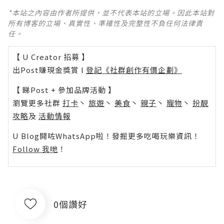
*本站之內容由作者所提供，並不代表本站的立場。因此本站對
所有博客的立場、真實性、準確性及完整性不負任何法律責
任。
【 U Creator 招募 】
出Post賺現金獎賞 l
登記《社群創作有價企劃》
【 睇Post + 參加品牌活動 】
瀏覽更多社群
打卡
丶
旅遊
丶
美食
丶
親子
丶
寵物
丶
扮靚
攻略
及
活動情報
U Blog開咗WhatsApp啦！發掘更多吃喝玩樂資訊！
Follow 我哋
！
0個讚好