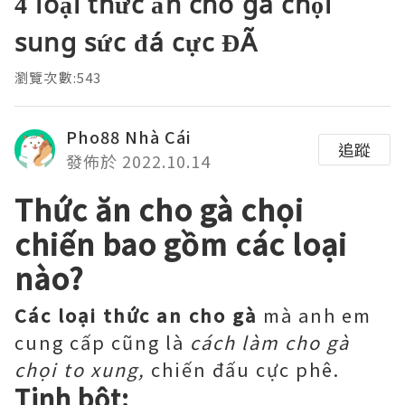
4 loại thức ăn cho gà chọi
sung sức đá cực ĐÃ
瀏覽次數:543
Pho88 Nhà Cái
追蹤
發佈於 2022.10.14
Thức ăn cho gà chọi
chiến bao gồm các loại
nào?
Các loại thức an cho gà
mà anh em
cung cấp cũng là
cách làm cho gà
chọi to xung,
chiến đấu cực phê.
Tinh bột: