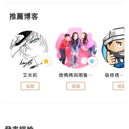
推薦博客
點滴
艾米莉
儍媽媽與兩隻小魔怪之家
追蹤
追蹤
追蹤