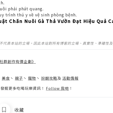
h.
uôi phải phát quang.
uy trình thú y về vệ sinh phòng bệnh.
uật Chăn Nuôi Gà Thả Vườn Đạt Hiệu Quả Ca
並不代表本站的立場。因此本站對所有博客的立場、真實性、準確性
社群創作有價企劃》
】
丶
美食
丶
親子
丶
寵物
丶
扮靚攻略
及
活動情報
p啦！發掘更多吃喝玩樂資訊！
Follow 我哋
！
收藏