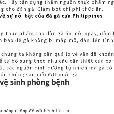
mắc. Hãy tận dụng thêm nguồn thực phẩm ng
g cho đàn gà. Giảm bớt chi phí thức ăn.
về sự nỗi bật của đá gà cựa Philippines
ng thực phẩm cho đàn gà ăn mỗi ngày, đảm 
 bảo để gà không bị mập mỡ, dẫn đến tình
, chúng ta không cần quá lo về vấn đề khoá
ể tự bổ sung theo nhu cầu cần thiết của cơ 
át các nguồn dinh dưỡng tự nhiên mà gà có
hồi chúng sau mỗi đợt nuôi gà.
 vệ sinh phòng bệnh
:
ả năng chống đỡ với bệnh tật cao.