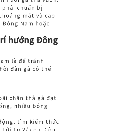
n phải chuẩn bị
í thoáng mát và cao
ng Đông Nam hoặc
trí hướng Đông
Nam là để tránh
hời đàn gà có thể
bãi chăn thả gà đạt
rống, nhiều bóng
động, tìm kiếm thức
o tới 1m2/ con. Còn