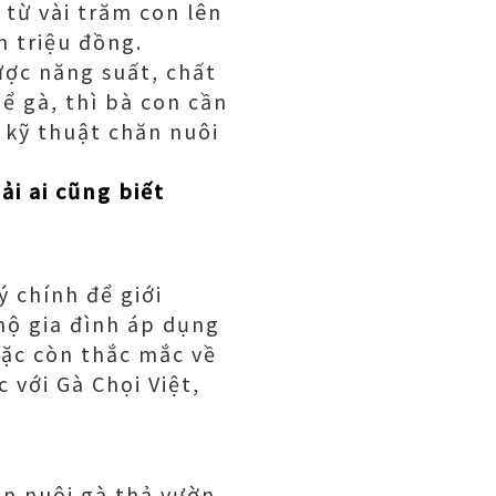
từ vài trăm con lên
m triệu đồng.
ược năng suất, chất
ể gà, thì bà con cần
 kỹ thuật chăn nuôi
i ai cũng biết
ý chính để giới
hộ gia đình áp dụng
oặc còn thắc mắc về
 với Gà Chọi Việt,
n nuôi gà thả vườn.