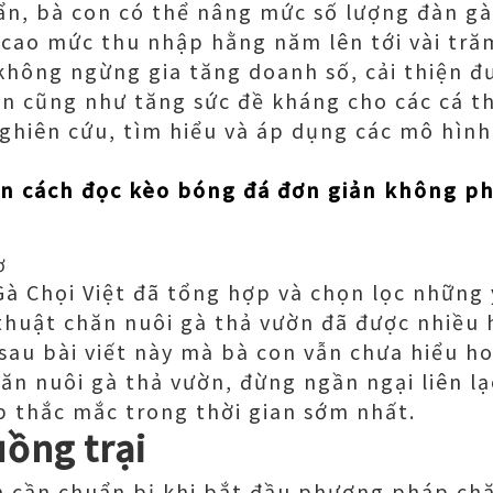
n, bà con có thể nâng mức số lượng đàn gà 
 cao mức thu nhập hằng năm lên tới vài tră
 không ngừng gia tăng doanh số, cải thiện đ
n cũng như tăng sức đề kháng cho các cá th
hiên cứu, tìm hiểu và áp dụng các mô hình
n cách đọc kèo bóng đá đơn giản không phả
ơ
Gà Chọi Việt đã tổng hợp và chọn lọc những 
 thuật chăn nuôi gà thả vườn đã được nhiều 
sau bài viết này mà bà con vẫn chưa hiểu h
ăn nuôi gà thả vườn, đừng ngần ngại liên lạc
áp thắc mắc trong thời gian sớm nhất.
ồng trại
n cần chuẩn bị khi bắt đầu phương pháp chă