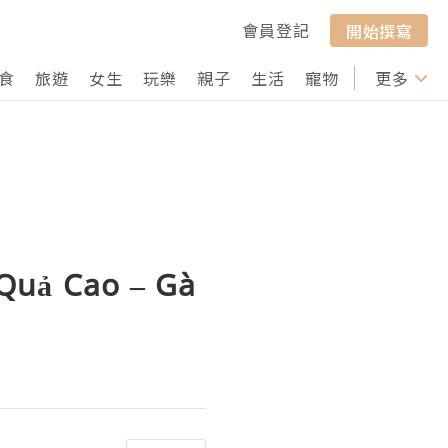
會員登記
開始撰寫
食
旅遊
女生
玩樂
親子
生活
寵物
行山
更多
打卡
 Quả Cao – Gà