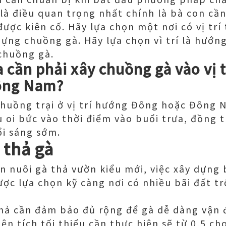
 là điều quan trọng nhất chính là bà con cầ
được kiên cố. Hãy lựa chọn một nơi có vị tr
dựng chuồng gà. Hãy lựa chọn vì trí là hướ
chuồng gà.
a cần phải xây chuồng gà vào vị 
ông Nam?
huồng trại ở vị trí hướng Đông hoặc Đông 
 oi bức vào thời điểm vào buổi trưa, đồng t
ổi sáng sớm.
 thả gà
n nuôi gà thả vườn kiểu mới, việc xây dựng 
ược lựa chọn kỹ càng nơi có nhiều bãi đất t
thả cần đảm bảo đủ rộng để gà dễ dàng vận 
ện tích tối thiểu cần thực hiện sẽ từ 0,5 ch