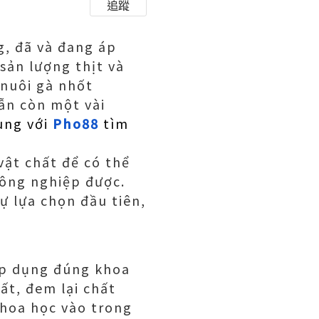
追蹤
g, đã và đang áp
sản lượng thịt và
 nuôi gà nhốt
ẫn còn một vài
ùng với
Pho88
tìm
vật chất để có thể
ông nghiệp được.
ự lựa chọn đầu tiên,
 áp dụng đúng khoa
ất, đem lại chất
khoa học vào trong