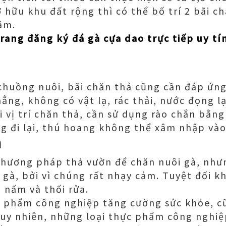
 hữu khu đất rộng thì có thể bố trí 2 bãi c
tâm.
rang đăng ký đá gà cựa dao trực tiếp uy tí
chuồng nuôi, bãi chăn thả cũng cần đáp ứng
ẳng, không có vật lạ, rác thải, nước đọng lạ
i vị trí chăn thả, cần sử dụng rào chắn bằn
 đi lại, thú hoang không thể xâm nhập vào
à
phương pháp thả vườn để chăn nuôi gà, như
o gà, bởi vì chúng rất nhạy cảm. Tuyệt đối 
m nấm và thối rửa.
c phẩm công nghiệp tăng cường sức khỏe, c
uy nhiên, những loại thực phẩm công nghiệ