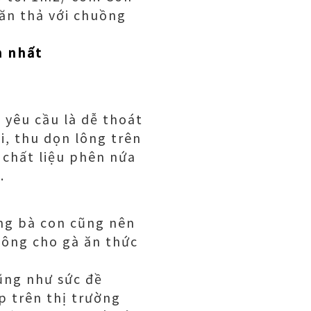
hăn thả với chuồng
n nhất
 yêu cầu là dễ thoát
i, thu dọn lông trên
g chất liệu phên nứa
.
ng bà con cũng nên
không cho gà ăn thức
ũng như sức đề
p trên thị trường