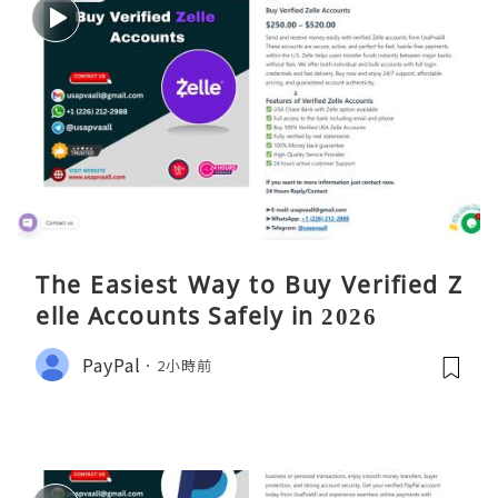
The Easiest Way to Buy Verified Z
elle Accounts Safely in 2026
PayPal
2小時前