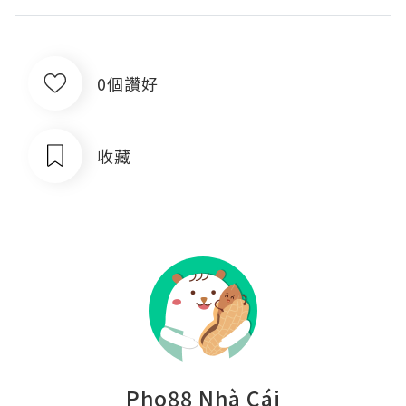
0個讚好
收藏
Pho88 Nhà Cái