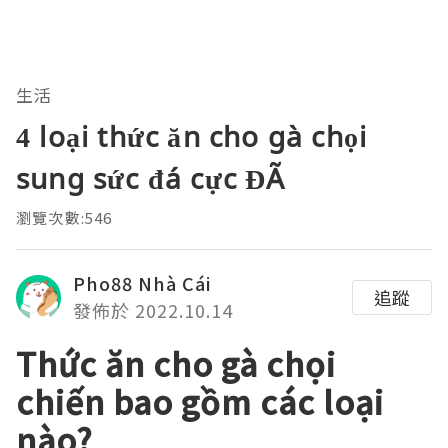
生活
4 loại thức ăn cho gà chọi
sung sức đá cực ĐÃ
瀏覽次數:546
Pho88 Nhà Cái
追蹤
發佈於 2022.10.14
Thức ăn cho gà chọi
chiến bao gồm các loại
nào?