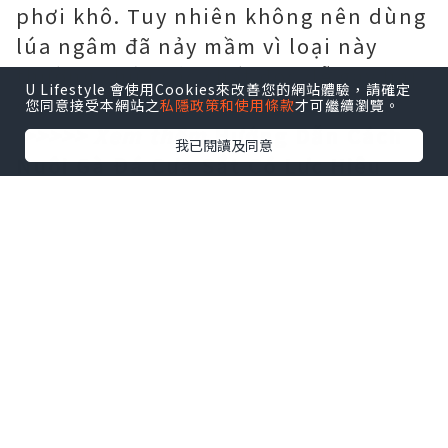
phơi khô. Tuy nhiên không nên dùng
lúa ngâm đã nảy mầm vì loại này
thường chứa các chất độc dễ gây hại
U Lifestyle 會使用Cookies來改善您的網站體驗，請確定
cho gà.
您同意接受本網站之
私隱政策和使用條款
才可繼續瀏覽。
>>>>> Xem thêm
Hướng Dẫn Cách
我已閱讀及同意
Nuôi Gà Đá Cựa Sắt Có Lực Hiệu
Quả Nhất