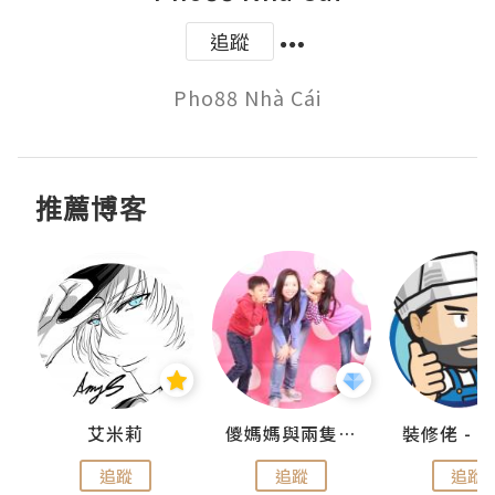
追蹤
Pho88 Nhà Cái
推薦博客
點滴
艾米莉
儍媽媽與兩隻小魔怪之家
追蹤
追蹤
追蹤