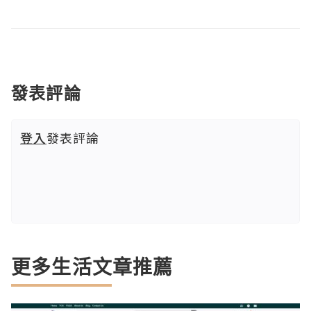
發表評論
登入
發表評論
更多生活文章推薦