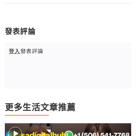
發表評論
登入
發表評論
更多生活文章推薦