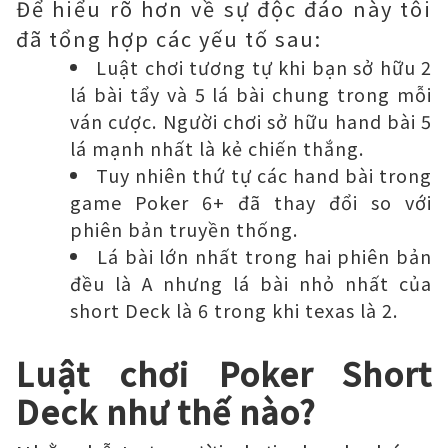
Để hiểu rõ hơn về sự độc đáo này tôi
đã tổng hợp các yếu tố sau:
Luật chơi tương tự khi bạn sở hữu 2
lá bài tẩy và 5 lá bài chung trong mỗi
ván cược. Người chơi sở hữu hand bài 5
lá mạnh nhất là kẻ chiến thắng.
Tuy nhiên thứ tự các hand bài trong
game Poker 6+ đã thay đổi so với
phiên bản truyền thống.
Lá bài lớn nhất trong hai phiên bản
đều là A nhưng lá bài nhỏ nhất của
short Deck là 6 trong khi texas là 2.
Luật chơi Poker Short
Deck như thế nào?