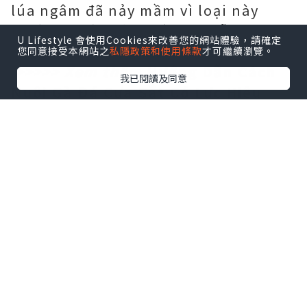
lúa ngâm đã nảy mầm vì loại này
thường chứa các chất độc dễ gây hại
U Lifestyle 會使用Cookies來改善您的網站體驗，請確定
cho gà.
您同意接受本網站之
私隱政策和使用條款
才可繼續瀏覽。
>>>>> Xem thêm
Hướng Dẫn Cách
我已閱讀及同意
Nuôi Gà Đá Cựa Sắt Có Lực Hiệu
Quả Nhất