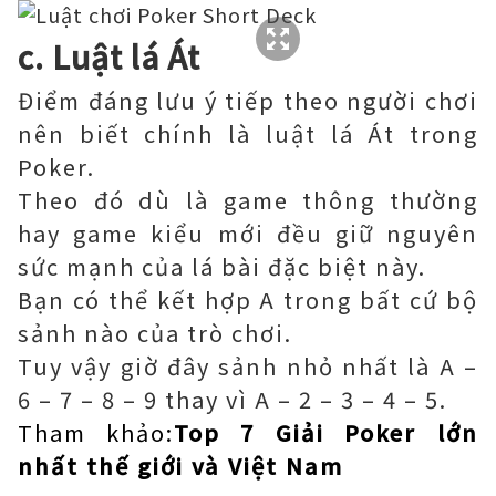
c. Luật lá Át
Điểm đáng lưu ý tiếp theo người chơi
nên biết chính là luật lá Át trong
Poker.
Theo đó dù là game thông thường
hay game kiểu mới đều giữ nguyên
sức mạnh của lá bài đặc biệt này.
Bạn có thể kết hợp A trong bất cứ bộ
sảnh nào của trò chơi.
Tuy vậy giờ đây sảnh nhỏ nhất là A –
6 – 7 – 8 – 9 thay vì A – 2 – 3 – 4 – 5.
Tham khảo:
Top 7 Giải Poker lớn
nhất thế giới và Việt Nam