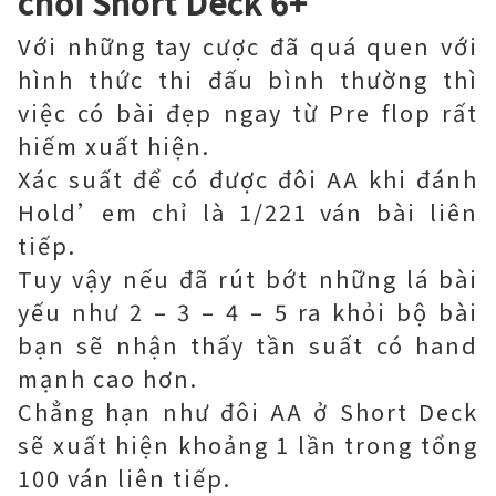
chơi Short Deck 6+
Với những tay cược đã quá quen với
hình thức thi đấu bình thường thì
việc có bài đẹp ngay từ Pre flop rất
hiếm xuất hiện.
Xác suất để có được đôi AA khi đánh
Hold’em chỉ là 1/221 ván bài liên
tiếp.
Tuy vậy nếu đã rút bớt những lá bài
yếu như 2 – 3 – 4 – 5 ra khỏi bộ bài
bạn sẽ nhận thấy tần suất có hand
mạnh cao hơn.
Chẳng hạn như đôi AA ở Short Deck
sẽ xuất hiện khoảng 1 lần trong tổng
100 ván liên tiếp.