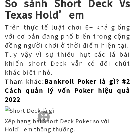
So sánh Short Deck Vs
Texas Hold’em
Trên thực tế luật chơi 6+ khá giống
với cơ bản đang phổ biến trong cộng
đồng người chơi ở thời điểm hiện tại.
Tuy vậy vì sự thiếu hụt các lá bài
khiến short Deck vẫn có đôi chút
khác biệt nhỏ.
Tham khảo:
Bankroll Poker là gì? #2
Cách quản lý vốn Poker hiệu quả
2022
Xếp hạng bài Short Deck Poker so với
Hold’em thông thường.