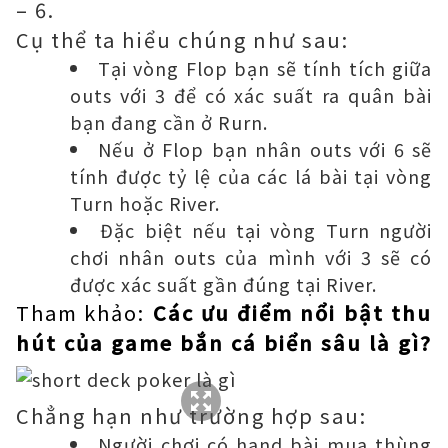
– 6.
Cụ thể ta hiểu chúng như sau:
Tại vòng Flop bạn sẽ tính tích giữa
outs với 3 để có xác suất ra quân bài
bạn đang cần ở Rurn.
Nếu ở Flop bạn nhân outs với 6 sẽ
tính được tỷ lệ của các lá bài tại vòng
Turn hoặc River.
Đặc biệt nếu tại vòng Turn người
chơi nhân outs của mình với 3 sẽ có
được xác suất gần đúng tại River.
Tham khảo:
Các ưu điểm nổi bật thu
hút của game bắn cá biển sâu là gì?
Chẳng hạn như trường hợp sau:
Người chơi có hand bài mua thùng