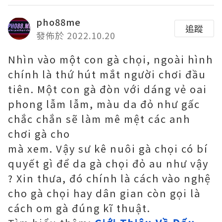
pho88me
追蹤
發佈於 2022.10.20
Nhìn vào một con gà chọi, ngoài hình
chính là thứ hút mắt người chơi đầu
tiên. Một con gà đòn với dáng vẻ oai
phong lẫm lẫm, màu da đỏ như gấc
chắc chắn sẽ làm mê mệt các anh
chơi gà cho
mà xem. Vậy sư kê nuôi gà chọi có bí
quyết gì để da gà chọi đỏ au như vậy
? Xin thưa, đó chính là cách vào nghệ
cho gà chọi hay dân gian còn gọi là
cách om gà đúng kĩ thuật.