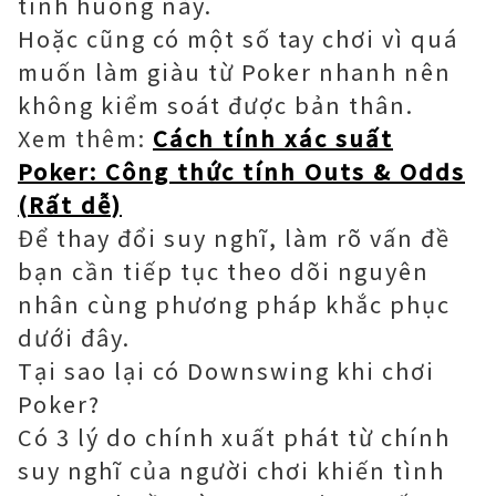
tình huống này.
Hoặc cũng có một số tay chơi vì quá
muốn làm giàu từ Poker nhanh nên
không kiểm soát được bản thân.
Xem thêm:
Cách tính xác suất
Poker: Công thức tính Outs & Odds
(Rất dễ)
Để thay đổi suy nghĩ, làm rõ vấn đề
bạn cần tiếp tục theo dõi nguyên
nhân cùng phương pháp khắc phục
dưới đây.
Tại sao lại có Downswing khi chơi
Poker?
Có 3 lý do chính xuất phát từ chính
suy nghĩ của người chơi khiến tình