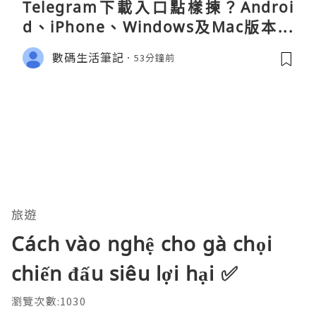
Telegram下載入口點樣揀？Androi
d、iPhone、Windows及Mac版本分
別
數碼生活筆記
53分鐘前
旅遊
Cách vào nghệ cho gà chọi
chiến đấu siêu lợi hại ✅
瀏覽次數:1030