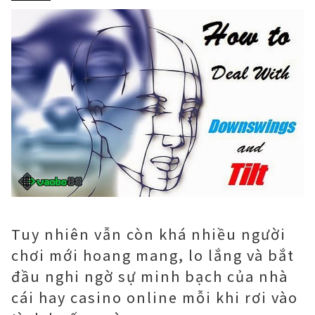
Tuy nhiên vẫn còn khá nhiều người
chơi mới hoang mang, lo lắng và bắt
đầu nghi ngờ sự minh bạch của nhà
cái hay casino online mỗi khi rơi vào