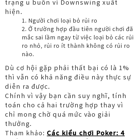
trạng u buồn vì Downswing xuất
hiện.
Người chơi loại bỏ rủi ro
Ở trường hợp đầu tiên người chơi đã
mắc sai lầm ngay từ việc loại bỏ các rủi
ro nhỏ, rủi ro ít thành không có rủi ro
nào.
Dù cơ hội gặp phải thất bại có là 1%
thì vẫn có khả năng điều này thực sự
diễn ra được.
Chính vì vậy bạn cần suy nghĩ, tính
toán cho cả hai trường hợp thay vì
chỉ mong chờ quá mức vào giải
thưởng.
Tham khảo:
Các kiểu chơi Poker: 4