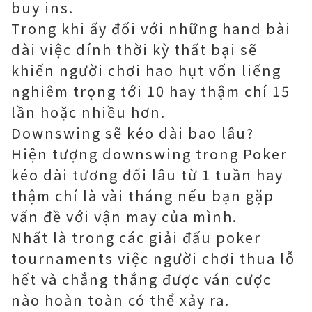
buy ins.
Trong khi ấy đối với những hand bài
dài việc dính thời kỳ thất bại sẽ
khiến người chơi hao hụt vốn liếng
nghiêm trọng tới 10 hay thậm chí 15
lần hoặc nhiều hơn.
Downswing sẽ kéo dài bao lâu?
Hiện tượng downswing trong Poker
kéo dài tương đối lâu từ 1 tuần hay
thậm chí là vài tháng nếu bạn gặp
vấn đề với vận may của mình.
Nhất là trong các giải đấu poker
tournaments việc người chơi thua lỗ
hết và chẳng thắng được ván cược
nào hoàn toàn có thể xảy ra.