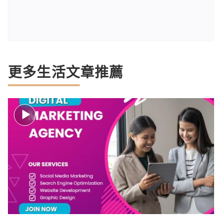
更多生活文章推薦