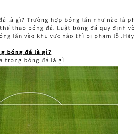
á là gì? Trường hợp bóng lăn như nào là ph
thể thao bóng đá. Luật bóng đá quy định vò
ng lăn vào khu vực nào thì bị phạm lỗi.
Hã
g bóng đá là gì?
a trong bóng đá là gì