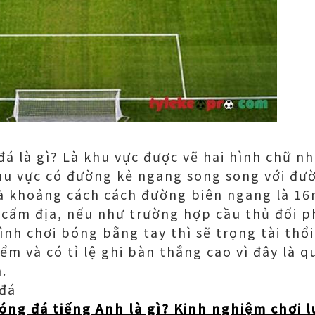
á là gì? Là khu vực được vẽ hai hình chữ nh
hu vực có đường kẻ ngang song song với đư
và khoảng cách cách đường biên ngang là 1
 cấm địa, nếu như trường hợp cầu thủ đối p
ình chơi bóng bằng tay thì sẽ trọng tài thổ
ểm và có tỉ lệ ghi bàn thắng cao vì đây là 
.
 đá
óng đá tiếng Anh là gì? Kinh nghiệm chơi 