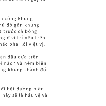
tấn công khung
thủ đó gần khung
t trước cả bóng.
g ở vị trí nêu trên
c phải lỗi việt vị.
rận đấu dựa trên
ội nào? Và ném biên
ẳng khung thành đối
đi hết đường biên
 này sẽ là hậu vệ và