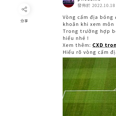
發佈於 2022.10.18
Vòng cấm địa bóng đ
分享
khoăn khi xem môn 
Trong trường hợp bó
hiểu nhé !
Xem thêm:
CXD tron
Hiểu rõ vòng cấm đị