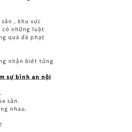
 sân , khu vực
 có những luật
ững quả đá phạt
ụng nhận biết từng
m sự bình an nội
.
ủa sân.
ằng nhau.
?