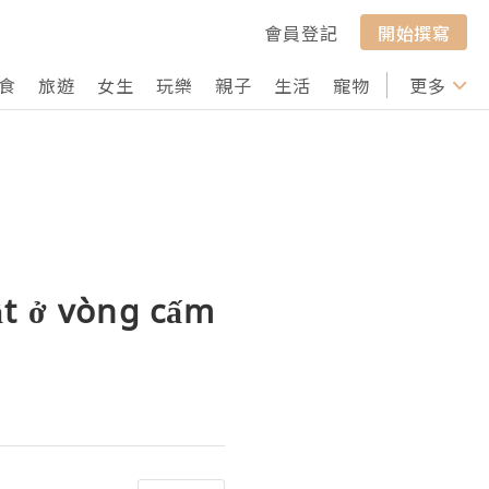
會員登記
開始撰寫
食
旅遊
女生
玩樂
親子
生活
寵物
行山
更多
打卡
ật ở vòng cấm