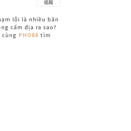
追蹤
ạm lỗi là nhiều băn
ng cấm địa ra sao?
y cùng
PHO88
tìm