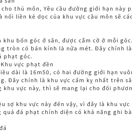
a sân
 cho thủ môn, Yêu cầu đường giới hạn này p
 nối liền kẻ dọc của khu vực cầu môn sẽ cá
à khu bốn góc ở sân, được cắm cờ ở mỗi góc
g tròn có bán kính là nửa mét. Đây chính l
á phạt góc.
- Khu vực phạt đền
hiều dài là 16m50, có hai đường giới hạn vu
g. Đây chính là khu vực cấm kỵ nhất trên s
ng khu vực này, thì sẽ mang lại cho đối phư
ều sợ khu vực này đến vậy, vì đây là khu vực
 quả đá phạt chính diện có khả năng ghi b
 đá