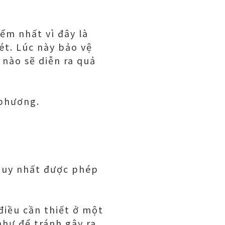
y
ểm nhất vì đây là
ét. Lúc này bảo vệ
nào sẽ diễn ra quả
 phương.
 duy nhất được phép
điều cần thiết ở một
như để tránh gây ra