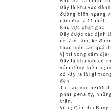
Khu vực cầu môn củ
Đây là khu vực dành
đường biên ngang và
cấm địa là 11 mét.
Khu vực phạt góc
Đây được xác định l
cờ làm tâm, kẻ đườn
thực hiện các quả đ
Vị trí vòng cấm địa
Đây là khu vực có c
với đường biên ngan
có xảy ra lỗi gì tro
đền.
Tại sao mọi người đ
phạt penalty, những
trận.
Vòng Cấm địa Bóng