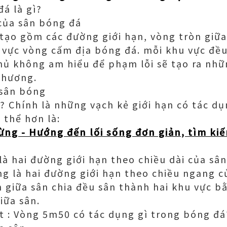
á là gì?
của sân bóng đá
tạo gồm các đường giới hạn, vòng tròn giữa
 vực vòng cấm địa bóng đá. mỗi khu vực đều
hủ không am hiểu để phạm lỗi sẽ tạo ra nh
phương.
 sân bóng
ì? Chính là những vạch kẻ giới hạn có tác d
 thể hơn là:
ừng - Hướng đến lối sống đơn giản, tìm kiế
là hai đường giới hạn theo chiều dài của sân
g là hai đường giới hạn theo chiều ngang c
n giữa sân chia đều sân thành hai khu vực b
iữa sân.
t : Vòng 5m50 có tác dụng gì trong bóng đá