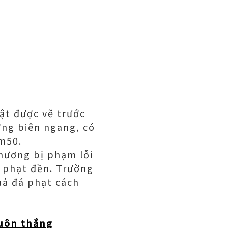
ật được vẽ trước
ờng biên ngang, có
6m50.
hương bị phạm lỗi
i phạt đền. Trường
quả đá phạt cách
luôn thắng