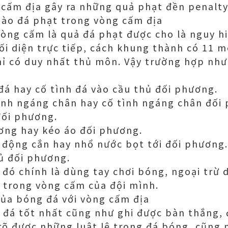
 cấm địa gây ra những quả phạt đền penalt
ào đá phạt trong vòng cấm địa
òng cấm là quả đá phạt được cho là nguy hi
ối diện trực tiếp, cách khung thành có 11 m
ỉ có duy nhất thủ môn. Vậy trường hợp như 
 đá hay cố tình đá vào cầu thủ đối phương.
ình ngáng chân hay cố tình ngáng chân đối
đối phương.
ương hay kéo áo đối phương.
 động cắn hay nhổ nước bọt tới đối phương.
ủ đối phương.
 đó chính là dùng tay chơi bóng, ngoại trừ
 trong vòng cấm của đội mình.
của bóng đá với vòng cấm địa
 đá tốt nhất cũng như ghi được bàn thắng, 
rõ được những luật lệ trong đá bóng, cũng 