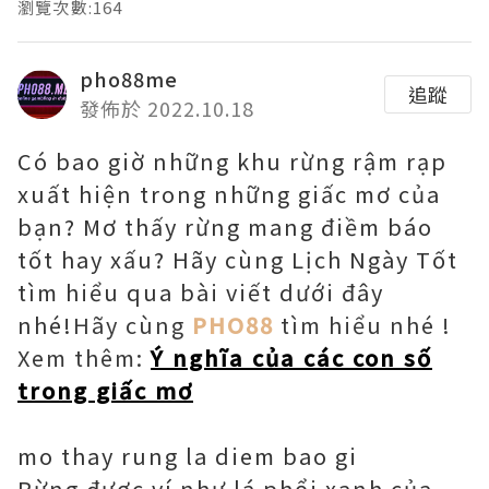
瀏覽次數:164
pho88me
追蹤
發佈於 2022.10.18
Có bao giờ những khu rừng rậm rạp
xuất hiện trong những giấc mơ của
bạn? Mơ thấy rừng mang điềm báo
tốt hay xấu? Hãy cùng Lịch Ngày Tốt
tìm hiểu qua bài viết dưới đây
nhé!
Hãy cùng
PHO88
tìm hiểu nhé !
Xem thêm:
Ý nghĩa của các con số
trong giấc mơ
mo thay rung la diem bao gi
Rừng được ví như lá phổi xanh của