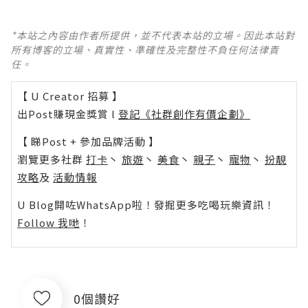
*本站之內容由作者所提供，並不代表本站的立場。因此本站對
所有博客的立場、真實性、準確性及完整性不負任何法律責
任。
【 U Creator 招募 】
出Post賺現金獎賞 l
登記《社群創作有價企劃》
【 睇Post + 參加品牌活動 】
瀏覽更多社群
打卡
丶
旅遊
丶
美食
丶
親子
丶
寵物
丶
扮靚
攻略
及
活動情報
U Blog開咗WhatsApp啦！發掘更多吃喝玩樂資訊！
Follow 我哋
！
0個讚好