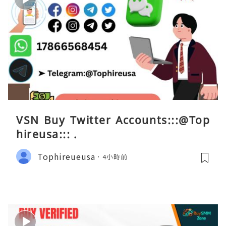
VSN Buy Twitter Accounts:::@Top
hireusa::: .
Tophireueusa
4小時前