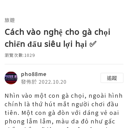
旅遊
Cách vào nghệ cho gà chọi
chiến đấu siêu lợi hại ✅
瀏覽次數:1029
pho88me
追蹤
發佈於 2022.10.20
Nhìn vào một con gà chọi, ngoài hình
chính là thứ hút mắt người chơi đầu
tiên. Một con gà đòn với dáng vẻ oai
phong lẫm lẫm, màu da đỏ như gấc