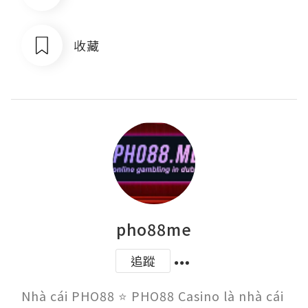
收藏
pho88me
追蹤
Nhà cái PHO88 ⭐️ PHO88 Casino là nhà cái 