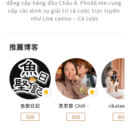
đẳng cấp hàng đầu Châu Á. Pho88.me cung 
cấp các dịnh vụ giải trí cá cược trực tuyến 
như Live casino – Cá cược
推薦博客
urnal
魚堅日記
思思賢 ChillMyBabe
rikala
追蹤
追蹤
追蹤