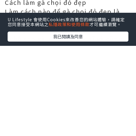
Cách làm gà chọi đỏ đẹp
Làm cách nào để gà chọi đỏ đẹp là
mong muốn của rất nhiều anh em
U Lifestyle 會使用Cookies來改善您的網站體驗，請確定
您同意接受本網站之
私隱政策和使用條款
才可繼續瀏覽。
nuôi gà. Câu trả lời chính là hãy vào
我已閱讀及同意
nghệ cho gà. Có một bác sĩ và cũng là
một sư kê đã chia sẽ với gà chọi việt
tuyệt chiêu om bóp cho gà hiệu quả
hôm nay pho88 chia sẽ lại cho anh
em tham khảo.
Tìm hiểu thêm:
Cách Phòng Bệnh
Cho Gà Con Mới Nở Hiệu Quả
Vào Nghệ cho gà có tác dụng gì ?
Thì tác dụng đầu tiên chính là tăng
tính thẩm mỹ, có đôi khi bạn sẽ thấy
những con gà thật đỏ thật ngầu