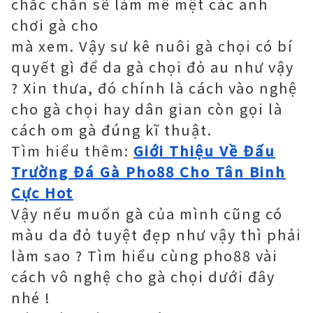
chắc chắn sẽ làm mê mệt các anh
chơi gà cho
mà xem. Vậy sư kê nuôi gà chọi có bí
quyết gì để da gà chọi đỏ au như vậy
? Xin thưa, đó chính là cách vào nghệ
cho gà chọi hay dân gian còn gọi là
cách om gà đúng kĩ thuật.
Tìm hiểu thêm:
Giới Thiệu Về Đấu
Trường Đá Gà Pho88 Cho Tân Binh
Cực Hot
Vậy nếu muốn gà của mình cũng có
màu da đỏ tuyệt đẹp như vậy thì phải
làm sao ? Tìm hiểu cùng pho88 vài
cách vô nghệ cho gà chọi dưới đây
nhé !