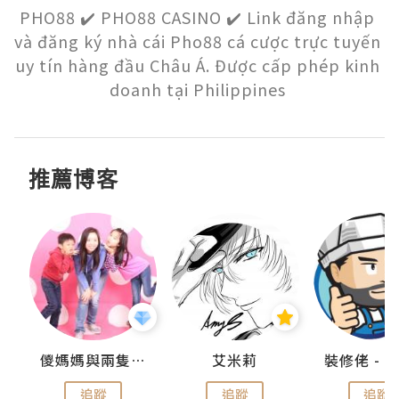
PHO88 ✔️ PHO88 CASINO ✔️ Link đăng nhập 
và đăng ký nhà cái Pho88 cá cược trực tuyến 
uy tín hàng đầu Châu Á. Được cấp phép kinh 
doanh tại Philippines 
推薦博客
點滴
儍媽媽與兩隻小魔怪之家
艾米莉
追蹤
追蹤
追蹤