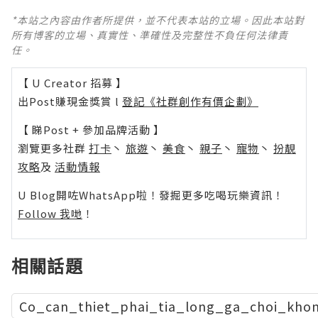
*本站之內容由作者所提供，並不代表本站的立場。因此本站對
所有博客的立場、真實性、準確性及完整性不負任何法律責
任。
【 U Creator 招募 】
出Post賺現金獎賞 l
登記《社群創作有價企劃》
【 睇Post + 參加品牌活動 】
瀏覽更多社群
打卡
丶
旅遊
丶
美食
丶
親子
丶
寵物
丶
扮靚
攻略
及
活動情報
U Blog開咗WhatsApp啦！發掘更多吃喝玩樂資訊！
Follow 我哋
！
相關話題
Co_can_thiet_phai_tia_long_ga_choi_kho