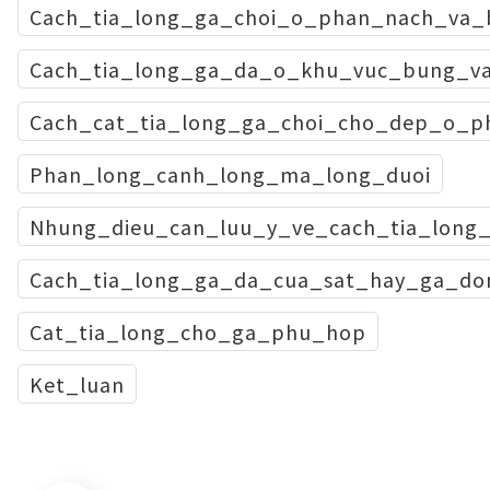
Cach_tia_long_ga_choi_o_phan_nach_va
Cach_tia_long_ga_da_o_khu_vuc_bung_v
Cach_cat_tia_long_ga_choi_cho_dep_o_p
Phan_long_canh_long_ma_long_duoi
Nhung_dieu_can_luu_y_ve_cach_tia_long_
Cach_tia_long_ga_da_cua_sat_hay_ga_d
Cat_tia_long_cho_ga_phu_hop
Ket_luan