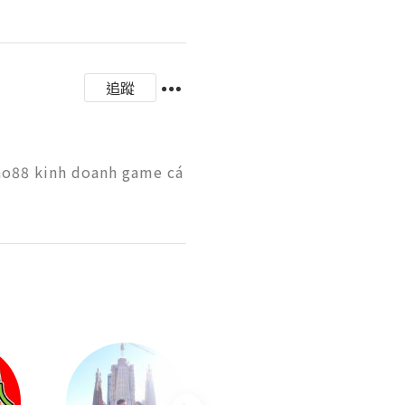
追蹤
ho88 kinh doanh game cá 