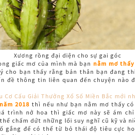
Xương rồng đại diện cho sự gai góc
rong giấc mơ của mình mà bạn
nằm mơ thấy 
 ý cho bạn thấy rằng bản thân bạn đang th
vấn đề thông tin liên quan đến chuyện nào 
u Cơ Cấu Giải Thưởng Xổ Số Miền Bắc mới n
 năm 2018
thì nếu như bạn nằm mơ thấy có
á trình nở hoa thì giấc mơ này sẽ ám ch
thể chấm dứt những lối suy nghĩ cũ kỹ và n
cố gắng để có thể từ bỏ thái độ tiêu cực h