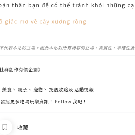
bản thân bạn để có thể tránh khỏi những c
ã giấc mơ về cây xương rồng
並不代表本站的立場。因此本站對所有博客的立場、真實性、準確性
社群創作有價企劃》
】
丶
美食
丶
親子
丶
寵物
丶
扮靚攻略
及
活動情報
p啦！發掘更多吃喝玩樂資訊！
Follow 我哋
！
收藏