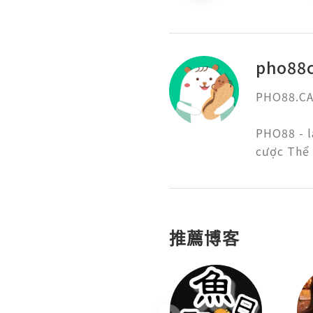
pho88
PHO88.CAS
PHO88 - l
cược Thể 
推薦博客