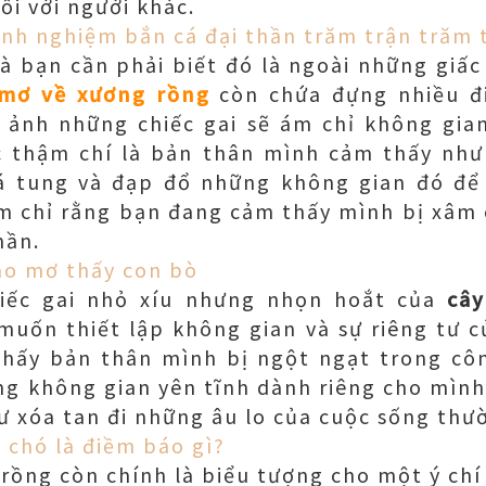
ối với người khác.
inh nghiệm bắn cá đại thần trăm trận trăm
à bạn cần phải biết đó là ngoài những giấ
 mơ về xương rồng
còn chứa đựng nhiều 
 ảnh những chiếc gai sẽ ám chỉ không gia
 thậm chí là bản thân mình cảm thấy như
 tung và đạp đổ những không gian đó để 
ám chỉ rằng bạn đang cảm thấy mình bị xâm 
hần.
áo mơ thấy con bò
iếc gai nhỏ xíu nhưng nhọn hoắt của
câ
muốn thiết lập không gian và sự riêng tư c
hấy bản thân mình bị ngột ngạt trong cô
g không gian yên tĩnh dành riêng cho mình 
ư xóa tan đi những âu lo của cuộc sống thư
 chó là điềm báo gì?
 rồng còn chính là biểu tượng cho một ý c