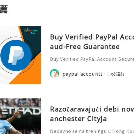
薦
Buy Verified PayPal Acc
aud-Free Guarantee
Buy Verified PayPal Account Secur
e PayPal is one of the most popula
e money online. Many people use i
paypal accounts
10分鐘前
s, setting up a PayPal ac
Razočaravajući debi n
anchester Cityja
Nedavno se na treningu u Hong Kon