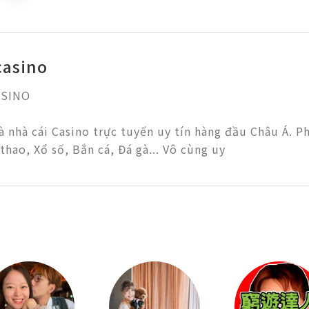
casino
INO

à nhà cái Casino trực tuyến uy tín hàng đầu Châu Á. P
thao, Xổ số, Bắn cá, Đá gà... Vô cùng uy 