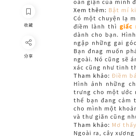
oán giận của mình đ
Xem thêm:
Bật mí k
Có một chuyện lạ m
收藏
điềm lành thì
giấc
dành cho bạn. Hình
ngập những gai góc
Bạn đnag muốn phá
分享
ngoài. Nó cũng sẽ 
xác cũng như tinh t
Tham khảo:
Điềm b
Hình ảnh những ch
trưng cho một ước 
thể bạn đang cảm t
cho mình một khoản
và thư giãn cũng nh
Tham khảo:
Mơ thấy
Ngoài ra, cây xương