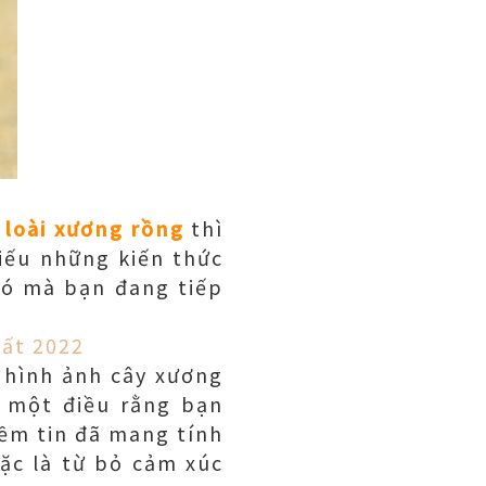
loài xương rồng
thì
iếu những kiến thức
đó mà bạn đang tiếp
hất 2022
 hình ảnh cây xương
ỉ một điều rằng bạn
iềm tin đã mang tính
oặc là từ bỏ cảm xúc