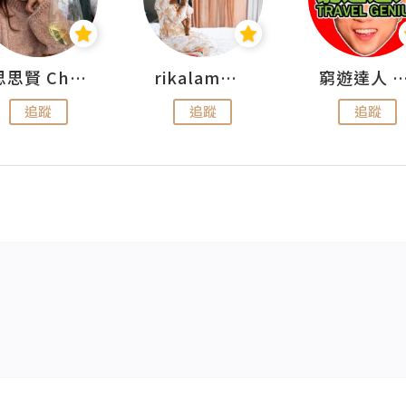
思思賢 ChillMyBabe
rikalammm
窮遊達人 Mr.TravelGe
追蹤
追蹤
追蹤