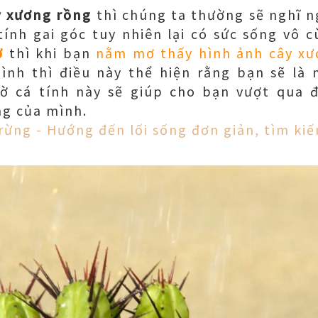
y xương rồng
thì chúng ta thường sẽ nghĩ n
ính gai góc tuy nhiên lại có sức sống vô 
ơ
thì khi bạn
nằm mơ thấy hình ảnh cây xư
nh thì điều này thể hiện rằng bạn sẽ là n
ờ cá tính này sẽ giúp cho bạn vượt qua đ
ng của mình.
rừng - Hướng đến lối sống đơn giản, tìm kiế