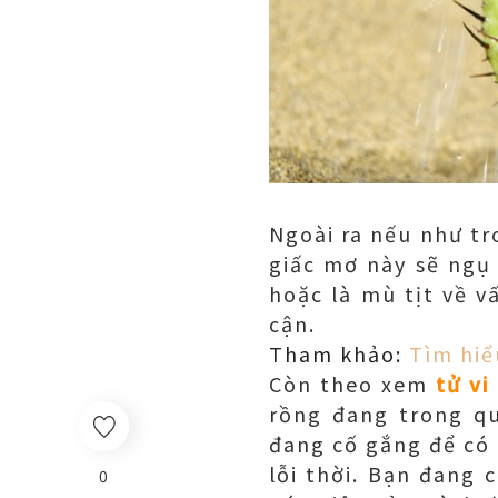
Ngoài ra nếu như t
giấc mơ này sẽ ngụ
hoặc là mù tịt về 
cận.
Tham khảo:
Tìm hiể
Còn theo xem
tử vi
rồng đang trong qu
đang cố gắng để có 
lỗi thời. Bạn đang 
0