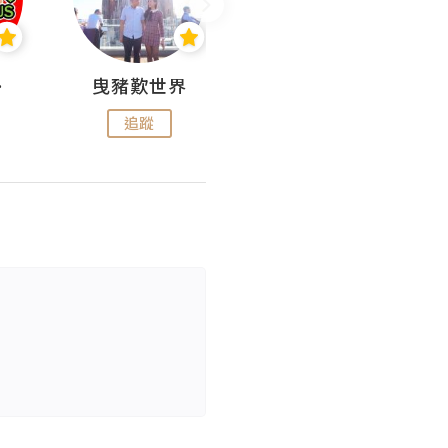
nius
曳豬歎世界
Koalascities (^O^)! @ UTravel
追蹤
追蹤