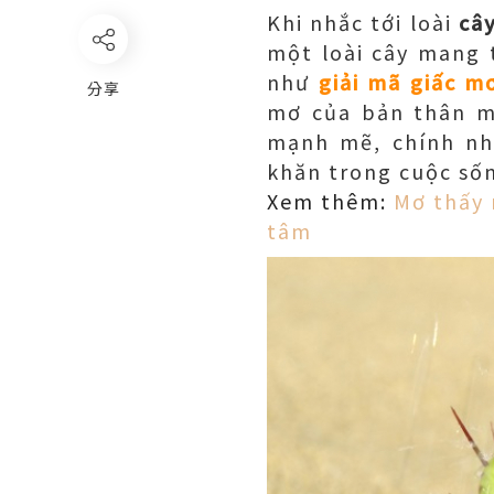
Khi nhắc tới loài
câ
một loài cây mang t
như
giải mã giấc m
分享
mơ của bản thân mì
mạnh mẽ, chính nh
khăn trong cuộc số
Xem thêm:
Mơ thấy 
tâm