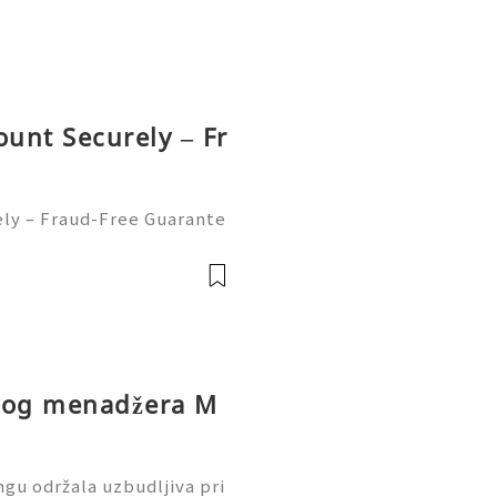
ount Securely – Fr
ely – Fraud-Free Guarante
r ways to send and receiv
t every day. But sometime
ovog menadžera M
gu održala uzbudljiva pri