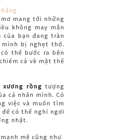
 thắng
c mơ mang tới những
điều không may mắn
n của bạn đang tràn
 mình bị nghẹt thở.
có thể bước ra bên
chiếm cả về mặt thể
y xương rồng
tượng
ủa cá nhân mình. Có
ng việc và muốn tìm
để có thể nghỉ ngơi
ờng nhật.
hí mạnh mẽ cũng như