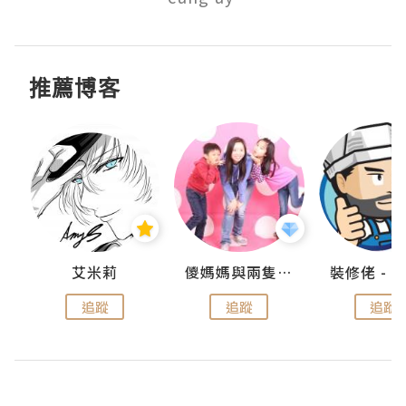
推薦博客
點滴
艾米莉
儍媽媽與兩隻小魔怪之家
追蹤
追蹤
追蹤