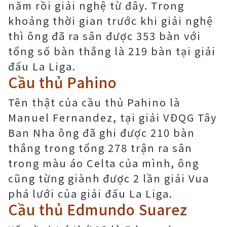
năm rồi giải nghệ từ đây. Trong
khoảng thời gian trước khi giải nghệ
thì ông đã ra sân được 353 bàn với
tổng số bàn thắng là 219 bàn tại giải
đấu La Liga.
Cầu thủ Pahino
Tên thật của cầu thủ Pahino là
Manuel Fernandez, tại giải VĐQG Tây
Ban Nha ông đã ghi được 210 bàn
thắng trong tổng 278 trận ra sân
trong màu áo Celta của mình, ông
cũng từng giành được 2 lần giải Vua
phá lưới của giải đấu La Liga.
Cầu thủ Edmundo Suarez