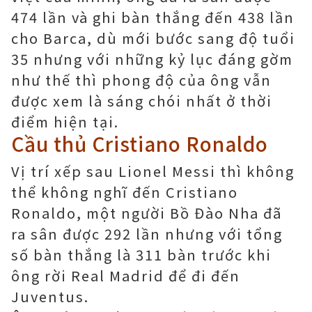
474 lần và ghi bàn thắng đến 438 lần
cho Barca, dù mới bước sang độ tuổi
35 nhưng với những kỷ lục đáng gờm
như thế thì phong độ của ông vẫn
được xem là sáng chói nhất ở thời
điểm hiện tại.
Cầu thủ Cristiano Ronaldo
Vị trí xếp sau Lionel Messi thì không
thể không nghĩ đến Cristiano
Ronaldo, một người Bồ Đào Nha đã
ra sân được 292 lần nhưng với tổng
số bàn thắng là 311 bàn trước khi
ông rời Real Madrid để đi đến
Juventus.