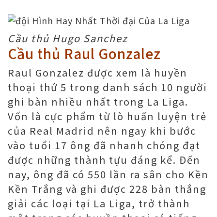
Cầu thủ Hugo Sanchez
Cầu thủ Raul Gonzalez
Raul Gonzalez được xem là huyền
thoại thứ 5 trong danh sách 10 người
ghi bàn nhiều nhất trong La Liga.
Vốn là cực phẩm từ lò huấn luyện trẻ
của Real Madrid nên ngay khi bước
vào tuổi 17 ông đã nhanh chóng đạt
được những thành tựu đáng kể. Đến
nay, ông đã có 550 lần ra sân cho Kền
Kền Trắng và ghi được 228 bàn thắng
giải các loại tại La Liga, trở thành