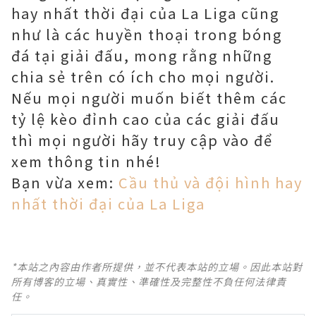
hay nhất thời đại của La Liga cũng
như là các huyền thoại trong bóng
đá tại giải đấu, mong rằng những
chia sẻ trên có ích cho mọi người.
Nếu mọi người muốn biết thêm các
tỷ lệ kèo đỉnh cao của các giải đấu
thì mọi người hãy truy cập vào để
xem thông tin nhé!
Bạn vừa xem:
Cầu thủ và đội hình hay
nhất thời đại của La Liga
*本站之內容由作者所提供，並不代表本站的立場。因此本站對
所有博客的立場、真實性、準確性及完整性不負任何法律責
任。