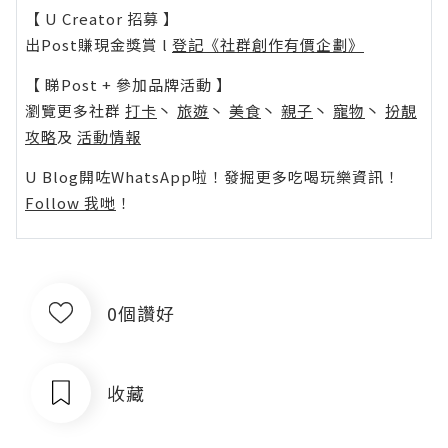
【 U Creator 招募 】
出Post賺現金獎賞 l
登記《社群創作有價企劃》
【 睇Post + 參加品牌活動 】
瀏覽更多社群
打卡
丶
旅遊
丶
美食
丶
親子
丶
寵物
丶
扮靚
攻略
及
活動情報
U Blog開咗WhatsApp啦！發掘更多吃喝玩樂資訊！
Follow 我哋
！
0個讚好
收藏