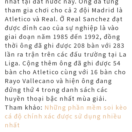
nhất tại đất nước này. Ông đã từng
tham gia chơi cho cả 2 đội Madrid là
Atletico và Real. Ở Real Sanchez đạt
được đỉnh cao của sự nghiệp là vào
giai đoạn năm 1985 đến 1992, đồng
thời ông đã ghi được 208 bàn với 283
lần ra trận trên các đấu trường tại La
Liga. Cộng thêm ông đã ghi được 54
bàn cho Atletico cùng với 16 bàn cho
Rayo Vallecano và hiện ông đang
đứng thứ 4 trong danh sách các
huyền thoại bậc nhất mùa giải.
Tham khảo:
Những phần mềm soi kèo
cá độ chính xác được sử dụng nhiều
nhất