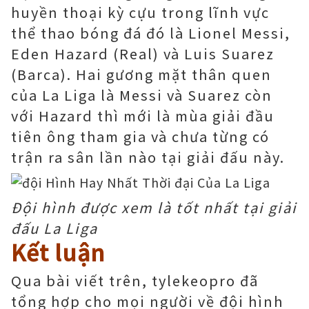
huyền thoại kỳ cựu trong lĩnh vực
thể thao bóng đá đó là Lionel Messi,
Eden Hazard (Real) và Luis Suarez
(Barca). Hai gương mặt thân quen
của La Liga là Messi và Suarez còn
với Hazard thì mới là mùa giải đầu
tiên ông tham gia và chưa từng có
trận ra sân lần nào tại giải đấu này.
Đội hình được xem là tốt nhất tại giải
đấu La Liga
Kết luận
Qua bài viết trên, tylekeopro đã
tổng hợp cho mọi người về đội hình