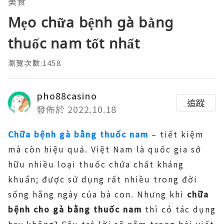
美食
Mẹo chữa bệnh gà bằng
thuốc nam tốt nhất
瀏覽次數:1458
pho88casino
追蹤
發佈於 2022.10.18
Chữa bệnh gà bằng thuốc nam
– tiết kiệm
mà còn hiệu quả. Việt Nam là quốc gia sở
hữu nhiều loại thuốc chứa chất kháng
khuẩn; được sử dụng rất nhiều trong đời
sống hằng ngày của bà con. Nhưng khi
chữa
bệnh cho gà bằng thuốc nam
thì có tác dụng