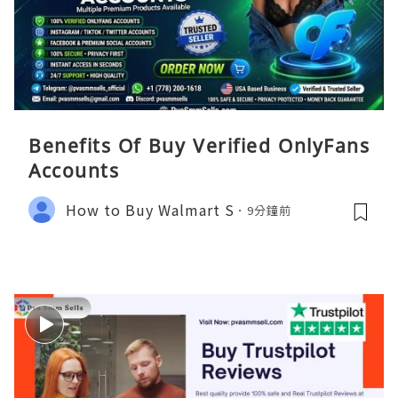
Benefits Of Buy Verified OnlyFans
Accounts
How to Buy Walmart S
9分鐘前