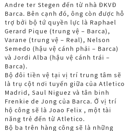
Andre ter Stegen đến từ nhà ĐKVĐ
Barca. Bên cạnh đó, ông còn được hỗ
trợ bởi bộ tứ quyền lực là Raphael
Gerard Pique (trung vệ – Barca),
Varane (trung vệ – Real), Nelson
Semedo (hậu vệ cánh phải – Barca)
và Jordi Alba (hậu vệ cánh trái –
Barca).
Bộ đôi tiền vệ tại vị trí trung tâm sẽ
là trụ cột nơi tuyến giữa của Atletico
Madrid, Saul Niguez và tân binh
Frenkie de Jong của Barca. Ở vị trí
hộ công sẽ là Joao Felix , một tài
năng trẻ đến từ Atletico.
Bộ ba trên hàng công sẽ là những