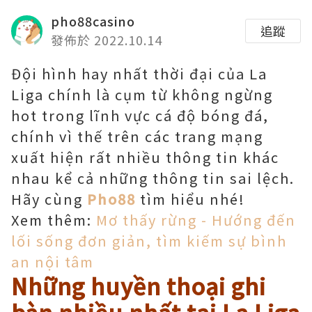
pho88casino
追蹤
發佈於 2022.10.14
Đội hình hay nhất thời đại của La
Liga chính là cụm từ không ngừng
hot trong lĩnh vực cá độ bóng đá,
chính vì thế trên các trang mạng
xuất hiện rất nhiều thông tin khác
nhau kể cả những thông tin sai lệch.
Hãy cùng
Pho88
tìm hiểu nhé!
Xem thêm:
Mơ thấy rừng - Hướng đến
lối sống đơn giản, tìm kiếm sự bình
an nội tâm
Những huyền thoại ghi