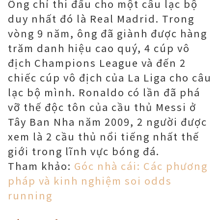
Ông chỉ thi đấu cho một câu lạc bộ
duy nhất đó là Real Madrid. Trong
vòng 9 năm, ông đã giành được hàng
trăm danh hiệu cao quý, 4 cúp vô
địch Champions League và đến 2
chiếc cúp vô địch của La Liga cho câu
lạc bộ mình. Ronaldo có lần đã phá
vỡ thế độc tôn của cầu thủ Messi ở
Tây Ban Nha năm 2009, 2 người được
xem là 2 cầu thủ nổi tiếng nhất thế
giới trong lĩnh vực bóng đá.
Tham khảo:
Góc nhà cái: Các phương
pháp và kinh nghiệm soi odds
running