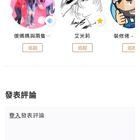
點滴
儍媽媽與兩隻小魔怪之家
艾米莉
追蹤
追蹤
追蹤
發表評論
登入
發表評論