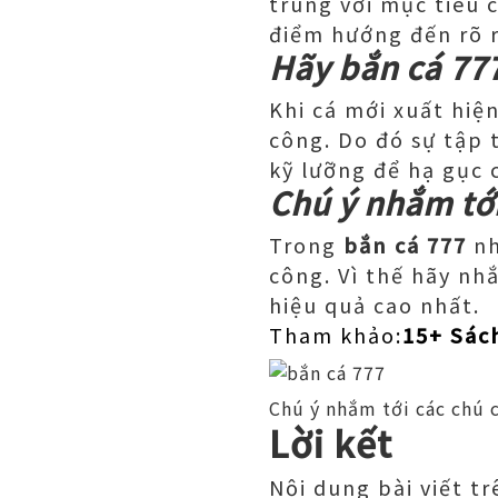
trung với mục tiêu 
điểm hướng đến rõ r
Hãy bắn cá 777
Khi cá mới xuất hiệ
công. Do đó sự tập 
kỹ lưỡng để hạ gục 
Chú ý nhắm tới
Trong
bắn cá 777
nh
công. Vì thế hãy nh
hiệu quả cao nhất.
Tham khảo:
15+ Sác
Chú ý nhắm tới các chú 
Lời kết
Nội dung bài viết t