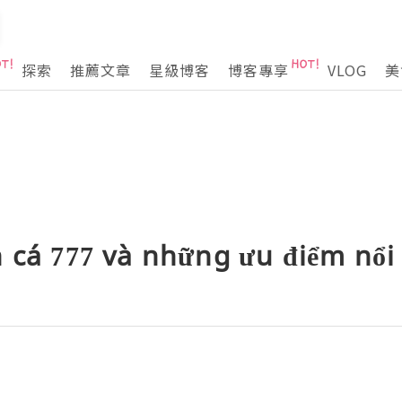
探索
推薦文章
星級博客
博客專享
VLOG
美
 cá 777 và những ưu điểm nổi 