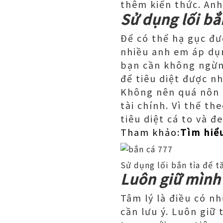
thêm kiến thức. Anh
Sử dụng lối bắ
Để có thể hạ gục đư
nhiều anh em áp dụ
bạn cần không ngừn
để tiêu diệt được nh
Không nên quá nôn n
tài chính. Vì thế t
tiêu diệt cá to và 
Tham khảo:
Tìm hiể
Sử dụng lối bắn tỉa để 
Luôn giữ mình 
Tâm lý là điều có n
cần lưu ý. Luôn giữ 