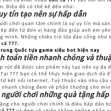
. Điều đó có thể kể đến như:
uy tín tạo nên sự hấp dẫn
ười chơi quan tâm chính là sự uy tín mà s
hép đến từ đơn vị hàng đầu giúp anh em yê
ng mình. Những chiêu trò lừa đảo cũng như 
 cá 777.
Trung Quốc tựa game siêu hot hiện nay
h toán tiền nhanh chóng và thuậ
p rút đã được sản phẩm này tạo nên sự đa d
Tại 777 bạn có thể thực hiện giao dịch dù ở
h từ kết nối internet. Tuỳ thuộc vào nhu cầu
ể nhanh chóng đem về phần thưởng cho mìn
người chơi những quà tặng hấp 
ng cho người chơi chính là điều hấp dẫn hơ
cá 777
và đem về chiến thắng những phần qu