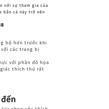
n với sự tham gia của
e bắn cá này trở nên
88
g bộ hơn trước khi
với các trang bị
hực với phần đồ họa
giác thích thú rất
 đến
à lựa chọn yêu thích