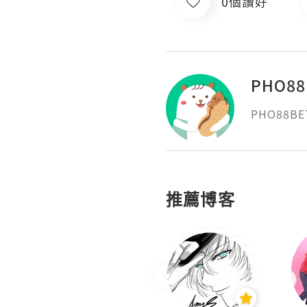
0個讚好
PHO88
PHO88BE
推薦博客