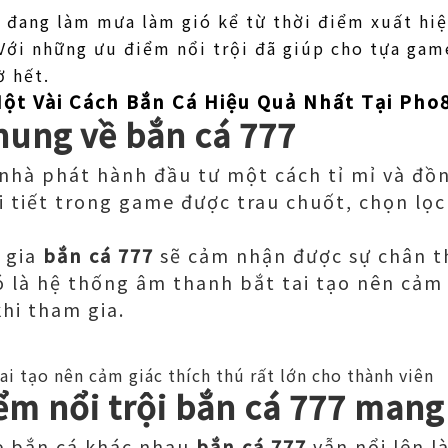
7
đang làm mưa làm gió kể từ thời điểm xuất hiệ
Với những ưu điểm nổi trội đã giúp cho tựa gam
ờ hết.
Một Vài Cách Bắn Cá Hiệu Quả Nhất Tại Pho
hung về bắn cá 777
nhà phát hành đầu tư một cách tỉ mỉ và đồn
i tiết trong game được trau chuốt, chọn lọc 
 gia
bắn cá 777
sẽ cảm nhận được sự chân t
ó là hệ thống âm thanh bắt tai tạo nên cảm 
khi tham gia.
i tạo nên cảm giác thích thú rất lớn cho thành viên
m nổi trội bắn cá 777 mang
e bắn cá khác nhau
bắn cá 777
vẫn nổi lên l