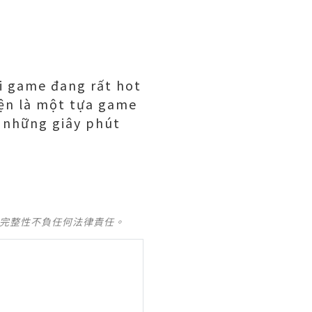
ại game đang rất hot
iện là một tựa game
ó những giây phút
及完整性不負任何法律責任。