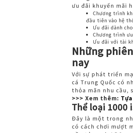
ưu đãi khuyến mãi h
Chương trình kh
đầu tiên vào hệ th
Ưu đãi dành ch
Chương trình ưu
Ưu đãi với tài k
Những phiên
nay
Với sự phát triển m
cá Trung Quốc có nh
thỏa mãn nhu cầu, s
>>> Xem thêm:
Tựa
Thể loại 1000 i
Đây là một trong n
có cách chơi mượt m