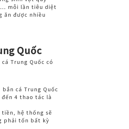
… mỗi lần tiêu diệt
g ăn được nhiều
rung Quốc
n cá Trung Quốc có
u, bắn cá Trung Quốc
 đến 4 thao tác là
 tiền, hệ thống sẽ
 phải tốn bất kỳ