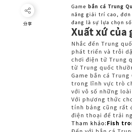
Game
bắn cá Trung Q
năng giải trí cao, đơn
đang là sự lựa chọn s
分享
分享
Xuất xứ của
Nhắc đến Trung quốc
phát triển và trỗi 
chơi điện tử Trung 
từ Trung quốc thườn
Game bắn cá Trung 
trong lĩnh vực trò c
với vô số những loài
Với phương thức chơi
tính bảng cũng rất đ
điện thoại để trải n
Tham khảo:
Fish tro
Đến với bắn cá Trun