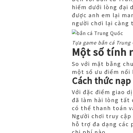
hiếm dưới lòng đại 
được anh em lại ma
người chơi lại càng 
Tựa game bắn cá Trung 
Một số tính 
So với mặt bằng chu
một số ưu điểm nổi 
Cách thức nạp 
Với đặc điểm giao d
đã làm hài lòng tất 
có thể thanh toán v
Người chơi truy cập
hỗ trợ đa dạng các
chi phí nào.