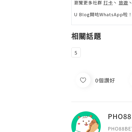
瀏覽更多社群
打卡
丶
旅遊
U Blog開咗WhatsAp
相關話題
5
0個讚好
PHO88
PHO88BE