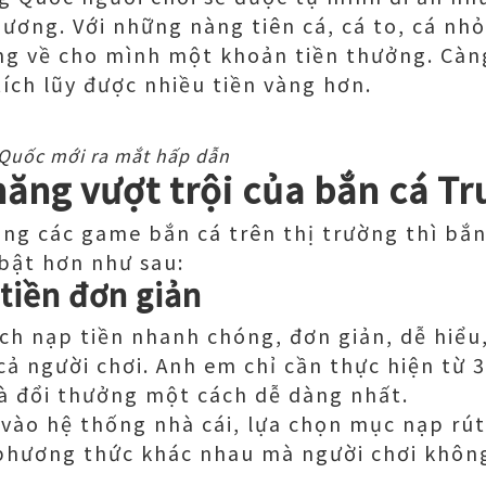
dương. Với những nàng tiên cá, cá to, cá nhỏ
ng về cho mình một khoản tiền thưởng. Càn
tích lũy được nhiều tiền vàng hơn.
Quốc mới ra mắt hấp dẫn
năng vượt trội của bắn cá T
ng các game bắn cá trên thị trường thì bắ
bật hơn như sau:
tiền đơn giản
ịch nạp tiền nhanh chóng, đơn giản, dễ hiể
cả người chơi. Anh em chỉ cần thực hiện từ 3
à đổi thưởng một cách dễ dàng nhất.
 vào hệ thống nhà cái, lựa chọn mục nạp rút
 phương thức khác nhau mà người chơi không