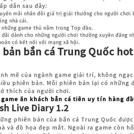
ấp dẫn sau đây:
uyến mãi nhân đôi giá trị giải thưởng cho người chơi 
ống nhà cái.
o những game thủ nằm trong Top đầu.
 đãi dành cho những người chơi thường xuyên đăng n
hoản có kết nối với mạng xã hội.
 bản bắn cá Trung Quốc hot
ạnh mẽ của ngành game giải trí, không ngạ
iều phiên bản. Mỗi phiên bản lại có những
ở thích của người chơi.
 game ăn khách bắn cá tiên uy tín hàng đầ
sh Live Diary 1.2
hững phiên bản của bắn cá Trung Quốc được
à và đồ họa đẹp mắt. Ngoài ra game còn hỗ 