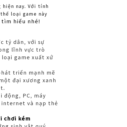
 hiện nay. Với tính
y thể loại game này
tìm hiểu nhé!
 tỷ dân, với sự
ong lĩnh vực trò
 loại game xuất xứ
phát triển mạnh mẽ
h một đại xương xanh
t.
di động, PC, máy
i internet và nạp thẻ
ời chơi kém
ững sinh vật quý