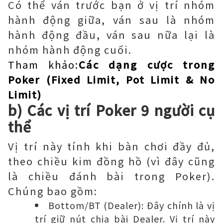
Có thể ván trước bạn ở vị trí nhóm
hành động giữa, ván sau là nhóm
hành động đầu, ván sau nữa lại là
nhóm hành động cuối.
Tham khảo:
Các dạng cược trong
Poker (Fixed Limit, Pot Limit & No
Limit)
b) Các vị trí Poker 9 người cụ
thể
Vị trí này tính khi bàn chơi đầy đủ,
theo chiều kim đồng hồ (vì đây cũng
là chiều đánh bài trong Poker).
Chúng bao gồm:
Bottom/BT (Dealer): Đây chính là vị
trí giữ nút chia bài Dealer. Vị trí này