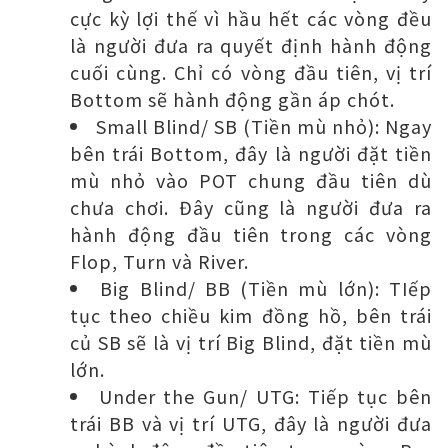
cực kỳ lợi thế vì hầu hết các vòng đều
là người đưa ra quyết định hành động
cuối cùng. Chỉ có vòng đầu tiên, vị trí
Bottom sẽ hành động gần áp chót.
Small Blind/ SB (Tiền mù nhỏ): Ngay
bên trái Bottom, đây là người đặt tiền
mù nhỏ vào POT chung đầu tiên dù
chưa chơi. Đây cũng là người đưa ra
hành động đầu tiên trong các vòng
Flop, Turn và River.
Big Blind/ BB (Tiền mù lớn): TIếp
tục theo chiều kim đồng hồ, bên trái
củ SB sẽ là vị trí Big Blind, đặt tiền mù
lớn.
Under the Gun/ UTG: Tiếp tục bên
trái BB và vị trí UTG, đây là người đưa