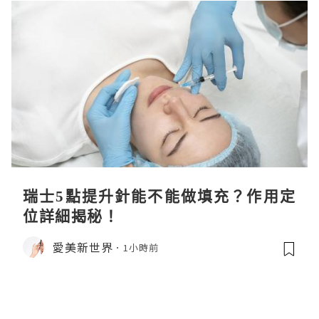
瑞士5點提升針能不能做填充？作用定
位詳細揭秘！
愛美新世界
1小時前