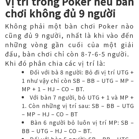
Vị trí trong Poker nếu bàn
chơi không đủ 9 người
Không phải một bàn chơi Poker nào
cũng đủ 9 người, nhất là khi vào đến
những vòng gần cuối của một giải
đấu, bàn chơi chỉ còn 8-7-6-5 người.
Khi đó phân chia các vị trí là:
Đối với bà 8 người: Bỏ đi vị trí UTG +
1 như vậy chỉ còn SB – BB – UTG – MP –
MP + 1 – HJ – CO – BT.
Với bàn 7 người, bỏ UTG + 1 và MP +
1. Còn những vị trí sau: SB – BB – UTG
– MP – HJ – CO – BT
Bàn 6 người bỏ luôn vị trí MP: SB –
BB – UTG – HJ – CO – BT.