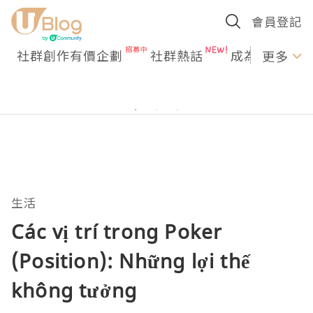
會員登記
社群創作有價企劃
社群熱話
成為U Creato
更多
生活
Các vị trí trong Poker
(Position): Những lợi thế
không tưởng