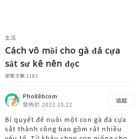
生活
Cách vô mồi cho gà đá cựa
sắt sư kê nên đọc
瀏覽次數:1183
Pho88bcom
追蹤
發佈於 2022.10.22
Bí quyết để nuôi một con gà đá cựa
sắt thành công bao gồm rất nhiều
yếu tố. Từ khâu chọn con giống cho