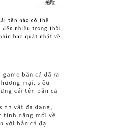
追蹤
cái tên nào có thể
c đến nhiều trong thời
 nhìn bao quát nhất về
ác game bắn cá đã ra
thương mại, siêu
hưng cái tên bắn cá
sinh vật đa dạng,
c tính năng mới về
n với bắn cá đại