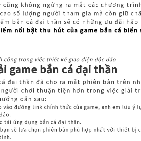
y cũng không ngừng ra mắt các chương trìn
cao số lượng người tham gia mà còn giữ chân
iểm bắn cá đại thần sẽ có những ưu đãi hấp
iểm nổi bật thu hút của game bắn cá biển s
 công trong việc thiết kế giao diện độc đáo
i game bắn cá đại thần
á đại thần đã cho ra mắt phiên bản trên n
người chơi thuận tiện hơn trong việc giải t
hướng dẫn sau:
p vào đường link chính thức của game, anh em lưu ý l
 đảo.
 tải ứng dụng bắn cá đại thần.
 bạn sẽ lựa chọn phiên bản phù hợp nhất với thiết bị 
tính.