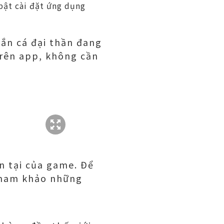
bật cài đặt ứng dụng
Bắn cá đại thần đang
trên app, không cần
n tại của game. Để
 tham khảo những