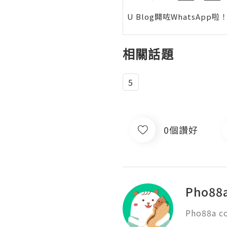
U Blog開咗WhatsAp
相關話題
5
0個讚好
Pho88
Pho88a c