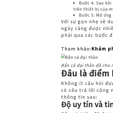
Bước 4: Sau khi
trên thiết bị của m
Bước 5: Mở ứng 
Với sự gọn nhẹ về d
ngày càng được nhiề
phải qua các bước 
Tham khảo:
Khám ph
Bắn cá đại thần đã cho 
Đâu là điểm 
Không ít câu hỏi đư
có câu trả lời cũng
thông tin sau:
Độ uy tín và ti