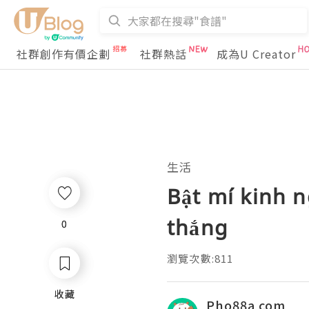
社群創作有價企劃
社群熱話
成為U Creator
生活
Bật mí kinh n
thắng
0
0
瀏覽次數:811
收藏
收藏
Pho88a com