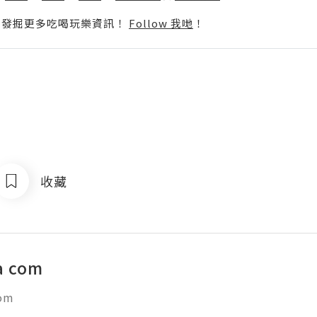
p啦！發掘更多吃喝玩樂資訊！
Follow 我哋
！
收藏
a com
om