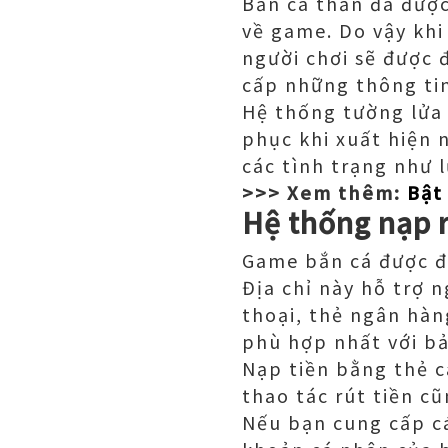
Bắn cá thần đã được
về game. Do vậy khi
người chơi sẽ được 
cấp những thông tin
Hệ thống tường lửa
phục khi xuất hiện 
các tình trạng như 
>>> Xem thêm:
Bật
Hệ thống nạp r
Game bắn cá được đá
Địa chỉ này hỗ trợ 
thoại, thẻ ngân hàn
phù hợp nhất với bả
Nạp tiền bằng thẻ 
thao tác rút tiền c
Nếu bạn cung cấp cá