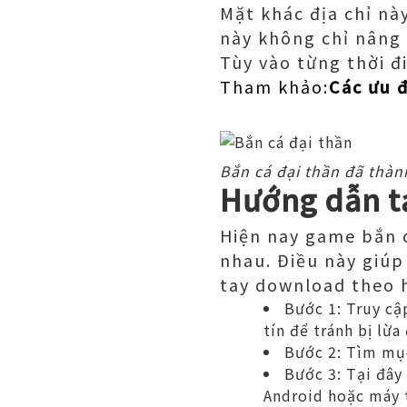
Mặt khác địa chỉ nà
này không chỉ nâng 
Tùy vào từng thời đ
Tham khảo:
Các ưu đ
Bắn cá đại thần đã thành
Hướng dẫn tả
Hiện nay game bắn c
nhau. Điều này giúp 
tay download theo 
Bước 1: Truy cậ
tín để tránh bị lừa
Bước 2: Tìm mục
Bước 3: Tại đây
Android hoặc máy 