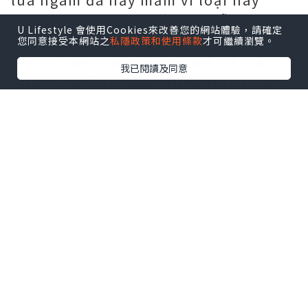
thường chứa các chất độc dễ gây hại
U Lifestyle 會使用Cookies來改善您的網站體驗，請確定
cho gà.
您同意接受本網站之
私隱政策和使用條款
才可繼續瀏覽。
>>>>> Xem thêm :
Cách Đổ Gà Đá
我已閱讀及同意
Cựa Hiệu Quả Nhất Hiện Nay Dành
Cho Sư Kê