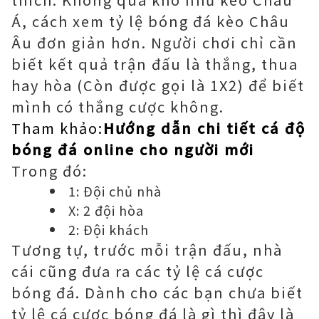
Á, cách xem tỷ lệ bóng đá kèo Châu
Âu đơn giản hơn. Người chơi chỉ cần
biết kết quả trận đấu là thắng, thua
hay hòa (Còn được gọi là 1X2) để biết
mình có thắng cược không.
Tham khảo:
Hướng dẫn chi tiết cá độ
bóng đá online cho người mới
Trong đó:
1: Đội chủ nhà
X: 2 đội hòa
2: Đội khách
Tương tự, trước mỗi trận đấu, nhà
cái cũng đưa ra các tỷ lệ cá cược
bóng đá. Dành cho các bạn chưa biết
tỷ lệ cá cược bóng đá là gì thì đây là