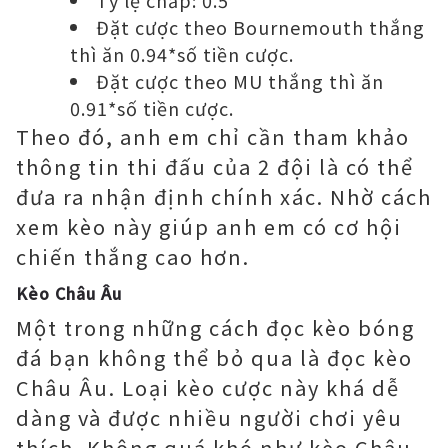
Tỷ lệ chấp: 0.5
Đặt cược theo Bournemouth thắng
thì ăn 0.94*số tiền cược.
Đặt cược theo MU thắng thì ăn
0.91*số tiền cược.
Theo đó, anh em chỉ cần tham khảo
thông tin thi đấu của 2 đội là có thể
đưa ra nhận định chính xác. Nhờ cách
xem kèo này giúp anh em có cơ hội
chiến thắng cao hơn.
Kèo Châu Âu
Một trong những cách đọc kèo bóng
đá bạn không thể bỏ qua là đọc kèo
Châu Âu. Loại kèo cược này khá dễ
dàng và được nhiều người chơi yêu
thích. Không quá khó như kèo Châu