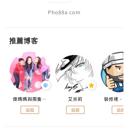
Pho88a com
推薦博客
點滴
儍媽媽與兩隻小魔怪之家
艾米莉
追蹤
追蹤
追蹤