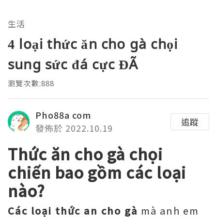
生活
4 loại thức ăn cho gà chọi
sung sức đá cực ĐÃ
瀏覽次數:888
Pho88a com
追蹤
發佈於 2022.10.19
Thức ăn cho gà chọi
chiến bao gồm các loại
nào?
Các loại thức an cho gà
mà anh em