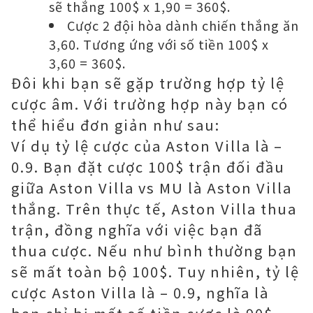
sẽ thắng 100$ x 1,90 = 360$.
Cược 2 đội hòa dành chiến thắng ăn
3,60. Tương ứng với số tiền 100$ x
3,60 = 360$.
Đôi khi bạn sẽ gặp trường hợp tỷ lệ
cược âm. Với trường hợp này bạn có
thể hiểu đơn giản như sau:
Ví dụ tỷ lệ cược của Aston Villa là –
0.9. Bạn đặt cược 100$ trận đối đầu
giữa Aston Villa vs MU là Aston Villa
thắng. Trên thực tế, Aston Villa thua
trận, đồng nghĩa với việc bạn đã
thua cược. Nếu như bình thường bạn
sẽ mất toàn bộ 100$. Tuy nhiên, tỷ lệ
cược Aston Villa là – 0.9, nghĩa là