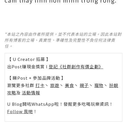
cảm thấy linh hồn mình trống rỗng.
*本站之內容由作者所提供，並不代表本站的立場。因此本站對
所有博客的立場、真實性、準確性及完整性不負任何法律責
任。
【 U Creator 招募 】
出Post賺現金獎賞 l
登記《社群創作有價企劃》
【 睇Post + 參加品牌活動 】
瀏覽更多社群
打卡
丶
旅遊
丶
美食
丶
親子
丶
寵物
丶
扮靚
攻略
及
活動情報
U Blog開咗WhatsApp啦！發掘更多吃喝玩樂資訊！
Follow 我哋
！