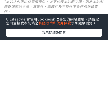
*本站之內容由作者所提供，並不代表本站的立場。因此本站對
所有博客的立場、真實性、準確性及完整性不負任何法律責
任。
U Lifestyle 會使用Cookies來改善您的網站體驗，請確定
【 U Creator 招募 】
您同意接受本網站之
私隱政策和使用條款
才可繼續瀏覽。
出Post賺現金獎賞 l
登記《社群創作有價企劃》
我已閱讀及同意
【 睇Post + 參加品牌活動 】
瀏覽更多社群
打卡
丶
旅遊
丶
美食
丶
親子
丶
寵物
丶
扮靚
攻略
及
活動情報
U Blog開咗WhatsApp啦！發掘更多吃喝玩樂資訊！
Follow 我哋
！
0個讚好