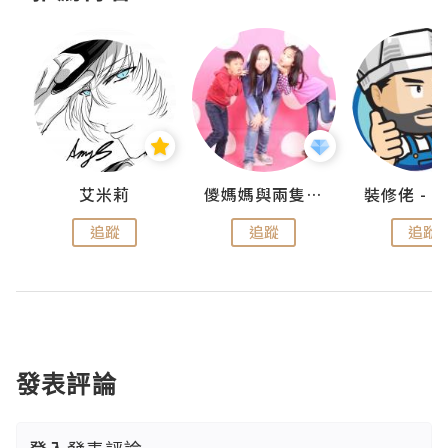
點滴
艾米莉
儍媽媽與兩隻小魔怪之家
追蹤
追蹤
追蹤
發表評論
登入
發表評論