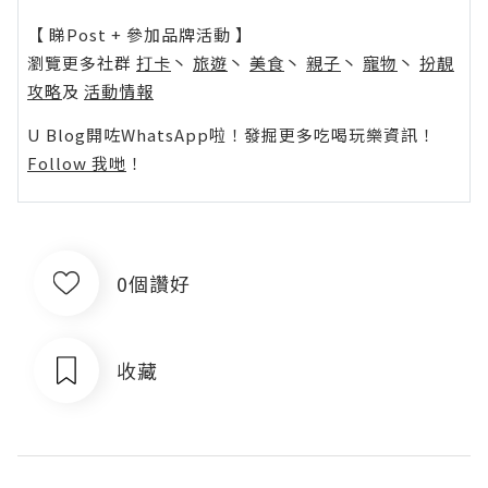
【 睇Post + 參加品牌活動 】
瀏覽更多社群
打卡
丶
旅遊
丶
美食
丶
親子
丶
寵物
丶
扮靚
攻略
及
活動情報
U Blog開咗WhatsApp啦！發掘更多吃喝玩樂資訊！
Follow 我哋
！
0個讚好
收藏