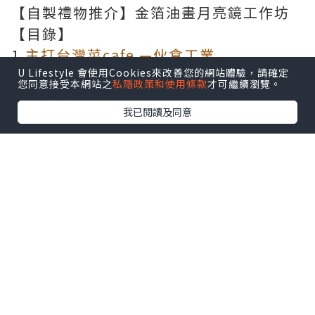
【自製禮物推介】金箔油畫月亮鏡工作坊
【目錄】
1.
主打台灣菜cafe —伙食工業
2.
工作坊介紹
U Lifestyle 會使用Cookies來改善您的網站體驗，請確定
您同意接受本網站之
私隱政策和使用條款
才可繼續瀏覽。
3.
工作坊詳情
我已閱讀及同意
自製禮物｜diy手作禮物｜diy禮物
火炭也有台灣咖啡店？
來到火炭後我們就先到
伙食工業
食個午
餐，再去上課。伙食工業是一間主打台灣
菜的咖啡店，不過除了台灣菜外，也會有