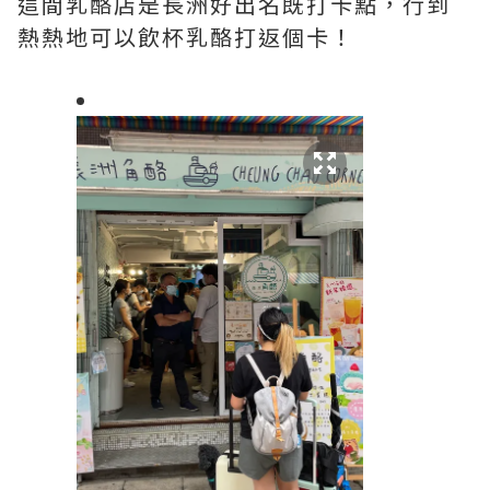
這間乳酪店是長洲好出名既打卡點，行到
熱熱地可以飲杯乳酪打返個卡！