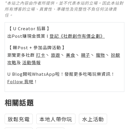
*本站之內容由作者所提供，並不代表本站的立場。因此本站對
所有博客的立場、真實性、準確性及完整性不負任何法律責
任。
【 U Creator 招募 】
出Post賺現金獎賞 l
登記《社群創作有價企劃》
【 睇Post + 參加品牌活動 】
瀏覽更多社群
打卡
丶
旅遊
丶
美食
丶
親子
丶
寵物
丶
扮靚
攻略
及
活動情報
U Blog開咗WhatsApp啦！發掘更多吃喝玩樂資訊！
Follow 我哋
！
相關話題
放鬆充電
本地人帶你玩
水上活動