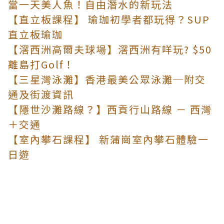
當一天美人魚！自由潛水的新玩法
【直立板課程】 瑜珈初學者都玩得？SUP
直立板瑜珈
【滘西洲高爾夫球場】滘西洲有咩玩? $50
離島打Golf！
【三星灣泳灘】香港最美公眾泳灘─附交
通及街渡資訊
【隱世沙灘路線？】西貢行山路線 － 西灣
＋交通
【室內攀石課程】 新蒲崗室內攀石體驗一
日遊