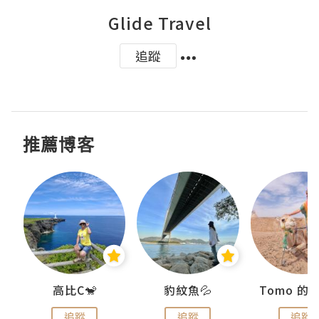
Glide Travel
追蹤
推薦博客
)
高比C🐒
豹紋魚💦
追蹤
追蹤
追蹤