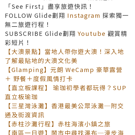
「See First」盡享旅遊快訊！
FOLLOW Glide劃翔
Instagram
探索獨一
無二旅遊行程！
SUBSCRIBE Glide劃翔
Youtube
觀賞精
彩短片！
【大澳景點】當地人帶你遊大澳！深入地
了解最貼地的大澳文化美
【Glamping】元朗 WeCamp 豪華露營
＋ 野餐＋度假風情打卡
【直立板課程】 瑜珈初學者都玩得？SUP
直立板瑜珈
【三星灣泳灘】香港最美公眾泳灘─附交
通及街渡資訊
【赤柱沙灘行程】赤柱海濱小鎮之旅
【南區一日遊】鬧市中尋找瀑布─漫步海