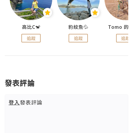
)
高比C🐒
豹紋魚💦
追蹤
追蹤
追蹤
發表評論
登入
發表評論