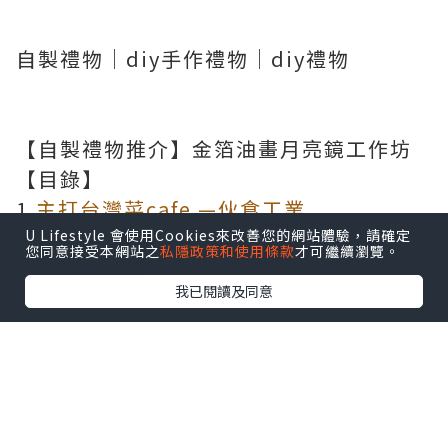
自製禮物｜diy手作禮物｜diy禮物
【自製禮物推介】金箔油畫月亮鏡工作坊
【目錄】
1.
主打台灣菜cafe —伙食工業
2.
工作坊介紹
U Lifestyle 會使用Cookies來改善您的網站體驗，請確定
您同意接受本網站之
私隱政策和使用條款
才可繼續瀏覽。
3.
工作坊詳情
我已閱讀及同意
自製禮物｜diy手作禮物｜diy禮物
火炭也有台灣咖啡店？