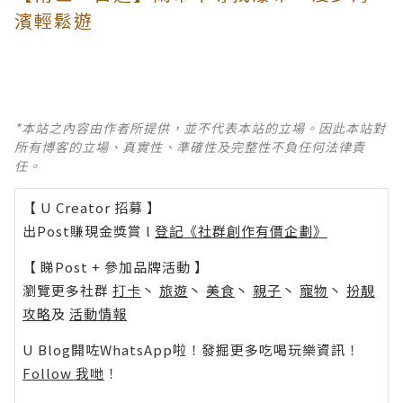
濱輕鬆遊
*本站之內容由作者所提供，並不代表本站的立場。因此本站對
所有博客的立場、真實性、準確性及完整性不負任何法律責
任。
【 U Creator 招募 】
出Post賺現金獎賞 l
登記《社群創作有價企劃》
【 睇Post + 參加品牌活動 】
瀏覽更多社群
打卡
丶
旅遊
丶
美食
丶
親子
丶
寵物
丶
扮靚
攻略
及
活動情報
U Blog開咗WhatsApp啦！發掘更多吃喝玩樂資訊！
Follow 我哋
！