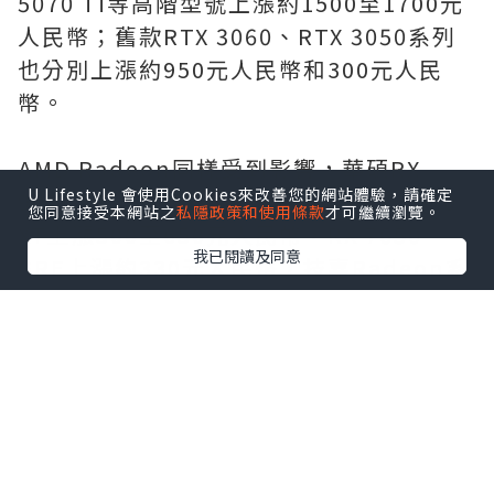
5070 Ti等高階型號上漲約1500至1700元
人民幣；舊款RTX 3060、RTX 3050系列
也分別上漲約950元人民幣和300元人民
幣。
AMD Radeon同樣受到影響，華碩RX
U Lifestyle 會使用Cookies來改善您的網站體驗，請確定
9070 XT上漲約1150元人民幣，RX 9060
您同意接受本網站之
私隱政策和使用條款
才可繼續瀏覽。
XT上漲500至650元人民幣，RX 7650
我已閱讀及同意
GRE上漲約330元人民幣，技嘉Radeon系
列也出現200至650元人民幣不等的漲幅。
此次調整主要影響廠商與通路端價格，最
終售價還會受到庫存、經銷商策略等因素
影響。不過隨著全球多個市場顯示卡價格
出現上漲趨勢，
PG猿宇宙
玩家後續升級PC