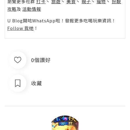
瀏覽更多社群
打卡
丶
旅遊
丶
美食
丶
親子
丶
寵物
丶
扮靚
攻略
及
活動情報
U Blog開咗WhatsApp啦！發掘更多吃喝玩樂資訊！
Follow 我哋
！
0個讚好
收藏