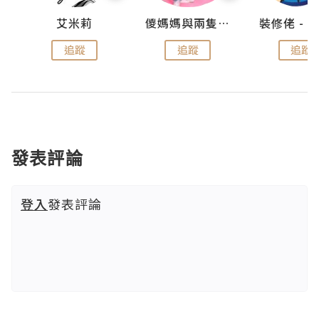
點滴
艾米莉
儍媽媽與兩隻小魔怪之家
追蹤
追蹤
追蹤
發表評論
登入
發表評論