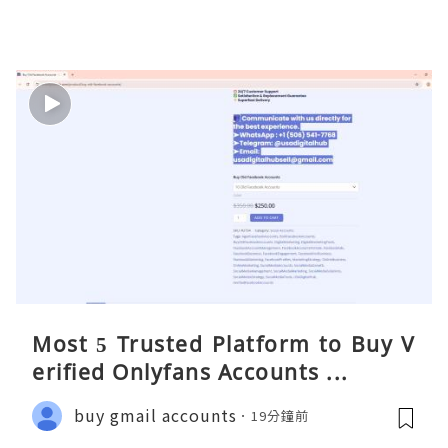
Most 5 Trusted Platform to Buy V
erified Onlyfans Accounts ...
buy gmail accounts
19分鐘前