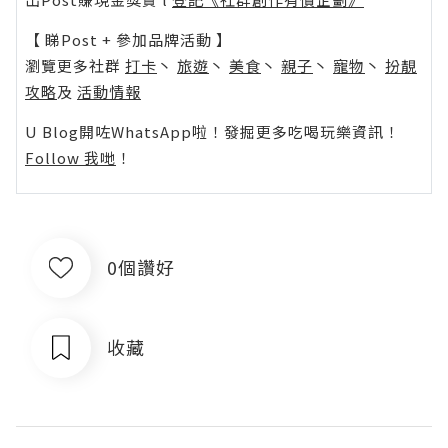
【 睇Post + 參加品牌活動 】
瀏覽更多社群
打卡
丶
旅遊
丶
美食
丶
親子
丶
寵物
丶
扮靚
攻略
及
活動情報
U Blog開咗WhatsApp啦！發掘更多吃喝玩樂資訊！
Follow 我哋
！
0個讚好
收藏