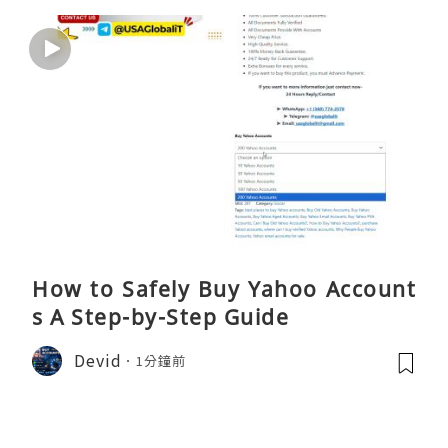
How to Safely Buy Yahoo Account
s A Step-by-Step Guide
Devid
1分鐘前