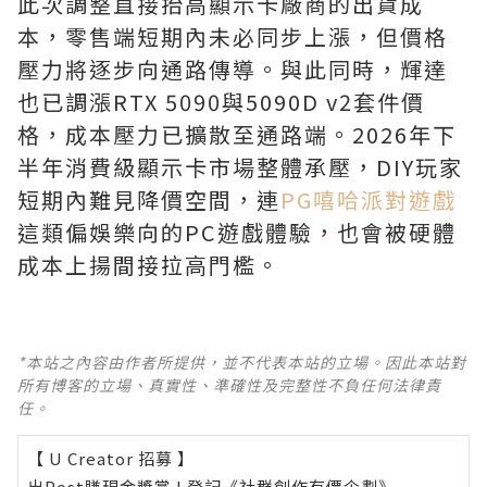
此次調整直接抬高顯示卡廠商的出貨成
本，零售端短期內未必同步上漲，但價格
壓力將逐步向通路傳導。與此同時，輝達
也已調漲RTX 5090與5090D v2套件價
格，成本壓力已擴散至通路端。2026年下
半年消費級顯示卡市場整體承壓，DIY玩家
短期內難見降價空間，連
PG嘻哈派對遊戲
這類偏娛樂向的PC遊戲體驗，也會被硬體
成本上揚間接拉高門檻。
*本站之內容由作者所提供，並不代表本站的立場。因此本站對
所有博客的立場、真實性、準確性及完整性不負任何法律責
任。
【 U Creator 招募 】
出Post賺現金獎賞 l
登記《社群創作有價企劃》