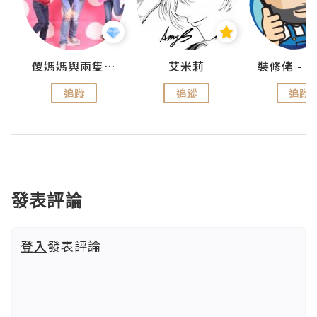
點滴
儍媽媽與兩隻小魔怪之家
艾米莉
追蹤
追蹤
追蹤
發表評論
登入
發表評論