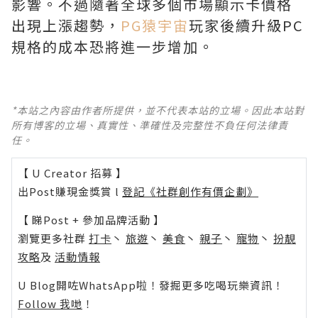
影響。不過隨著全球多個市場顯示卡價格
出現上漲趨勢，
PG猿宇宙
玩家後續升級PC
規格的成本恐將進一步增加。
*本站之內容由作者所提供，並不代表本站的立場。因此本站對
所有博客的立場、真實性、準確性及完整性不負任何法律責
任。
【 U Creator 招募 】
出Post賺現金獎賞 l
登記《社群創作有價企劃》
【 睇Post + 參加品牌活動 】
瀏覽更多社群
打卡
丶
旅遊
丶
美食
丶
親子
丶
寵物
丶
扮靚
攻略
及
活動情報
U Blog開咗WhatsApp啦！發掘更多吃喝玩樂資訊！
Follow 我哋
！