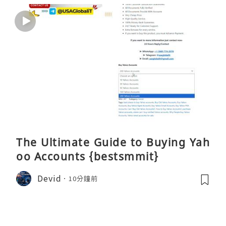
The Ultimate Guide to Buying Yah
oo Accounts {bestsmmit}
Devid
10分鐘前