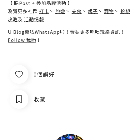
【 睇Post + 參加品牌活動 】
瀏覽更多社群
打卡
丶
旅遊
丶
美食
丶
親子
丶
寵物
丶
扮靚
攻略
及
活動情報
U Blog開咗WhatsApp啦！發掘更多吃喝玩樂資訊！
Follow 我哋
！
0個讚好
收藏