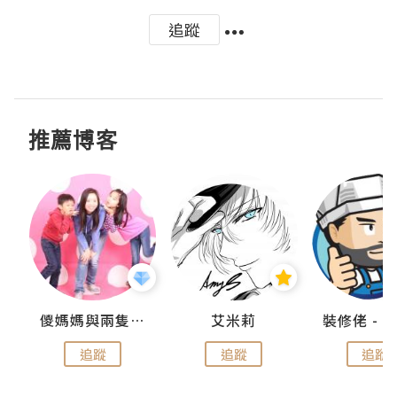
追蹤
推薦博客
點滴
儍媽媽與兩隻小魔怪之家
艾米莉
追蹤
追蹤
追蹤