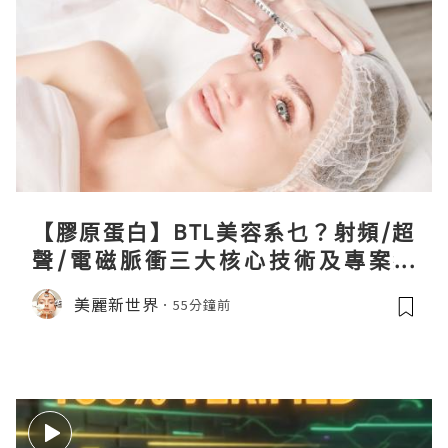
【膠原蛋白】BTL美容系乜？射頻/超
聲/電磁脈衝三大核心技術及專案盤
點！
美麗新世界
55分鐘前