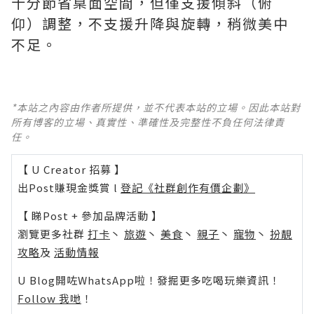
十分節省桌面空間，但僅支援傾斜（俯
仰）調整，不支援升降與旋轉，稍微美中
不足。
*本站之內容由作者所提供，並不代表本站的立場。因此本站對
所有博客的立場、真實性、準確性及完整性不負任何法律責
任。
【 U Creator 招募 】
出Post賺現金獎賞 l
登記《社群創作有價企劃》
【 睇Post + 參加品牌活動 】
瀏覽更多社群
打卡
丶
旅遊
丶
美食
丶
親子
丶
寵物
丶
扮靚
攻略
及
活動情報
U Blog開咗WhatsApp啦！發掘更多吃喝玩樂資訊！
Follow 我哋
！