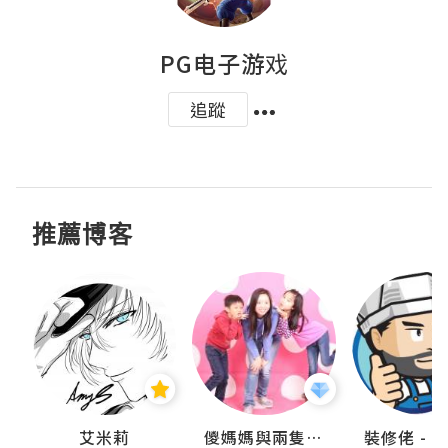
PG电子游戏
追蹤
推薦博客
點滴
艾米莉
儍媽媽與兩隻小魔怪之家