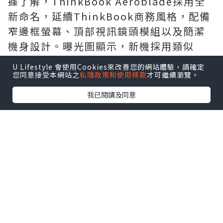
據了解，ThinkBook Aeroblade採用全
新命名，延續ThinkBook商務風格，配備
窄邊框螢幕、頂部視訊鏡頭模組以及簡潔
機身設計。曝光圖顯示，新機採用類似
「刀鋒」的超薄結構，機身邊緣厚度極
U Lifestyle 會使用Cookies來改善您的網站體驗，請確定
低，整體可攜性進一步提升。
您同意接受本網站之
私隱政策和使用條款
才可繼續瀏覽。
我已閱讀及同意
連接埠方面，ThinkBook Aeroblade提
供USB-C連接埠，並針對輕薄機身進行了
結構優化。產品定位依舊面向商務辦公用
戶，預計售價低於ThinkPad系列，適合追
求輕便設計與日常辦公體驗的用戶。
目前Lenovo尚未公布該機具體規格、售價
及發表時間，更多資訊仍需等待官方消