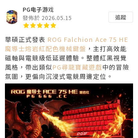
PG电子游戏
追蹤
發佈於 2026.05.15
華碩正式發表
ROG Falchion Ace 75 HE
魔導士熔岩紅配色機械鍵盤
，主打高效能
磁軸與電競級低延遲體驗。整體紅黑視覺
風格，帶出類似
PG尋龍寶藏遊戲
中的冒險
氛圍，更偏向沉浸式電競周邊定位。