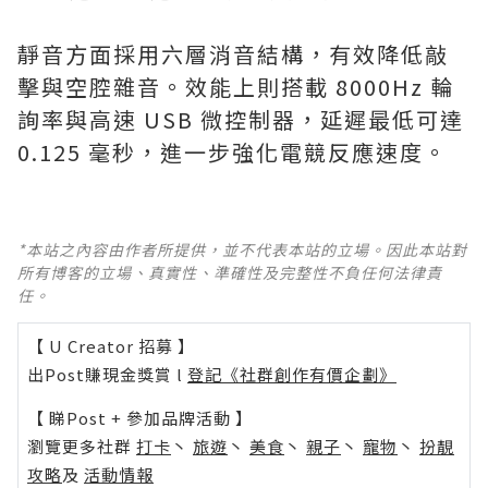
靜音方面採用六層消音結構，有效降低敲
擊與空腔雜音。效能上則搭載 8000Hz 輪
詢率與高速 USB 微控制器，延遲最低可達
0.125 毫秒，進一步強化電競反應速度。
*本站之內容由作者所提供，並不代表本站的立場。因此本站對
所有博客的立場、真實性、準確性及完整性不負任何法律責
任。
【 U Creator 招募 】
出Post賺現金獎賞 l
登記《社群創作有價企劃》
【 睇Post + 參加品牌活動 】
瀏覽更多社群
打卡
丶
旅遊
丶
美食
丶
親子
丶
寵物
丶
扮靚
攻略
及
活動情報