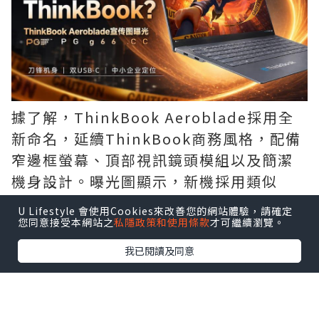
據了解，ThinkBook Aeroblade採用全
新命名，延續ThinkBook商務風格，配備
窄邊框螢幕、頂部視訊鏡頭模組以及簡潔
機身設計。曝光圖顯示，新機採用類似
「刀鋒」的超薄結構，機身邊緣厚度極
U Lifestyle 會使用Cookies來改善您的網站體驗，請確定
低，整體可攜性進一步提升。
您同意接受本網站之
私隱政策和使用條款
才可繼續瀏覽。
我已閱讀及同意
連接埠方面，ThinkBook Aeroblade提
供USB-C連接埠，並針對輕薄機身進行了
結構優化。產品定位依舊面向商務辦公用