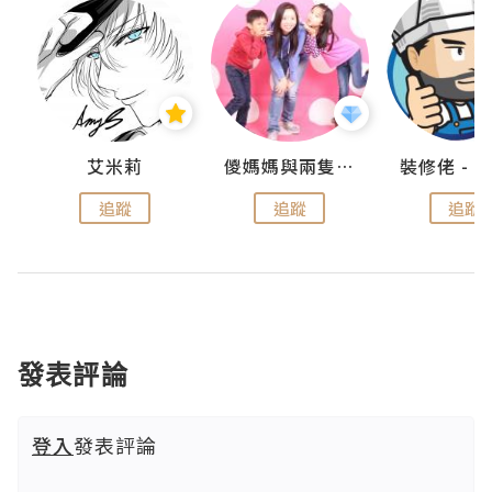
點滴
艾米莉
儍媽媽與兩隻小魔怪之家
追蹤
追蹤
追蹤
發表評論
登入
發表評論