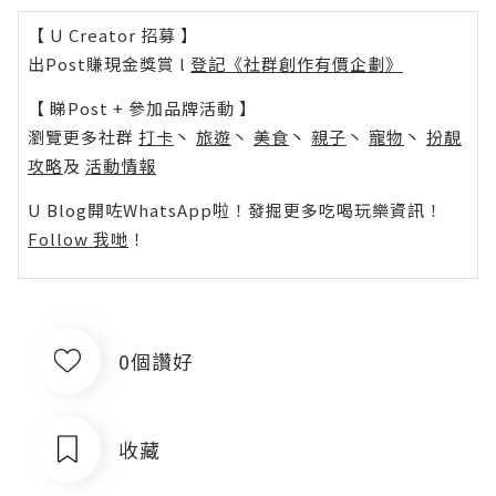
【 U Creator 招募 】
出Post賺現金獎賞 l
登記《社群創作有價企劃》
【 睇Post + 參加品牌活動 】
瀏覽更多社群
打卡
丶
旅遊
丶
美食
丶
親子
丶
寵物
丶
扮靚
攻略
及
活動情報
U Blog開咗WhatsApp啦！發掘更多吃喝玩樂資訊！
Follow 我哋
！
0個讚好
收藏