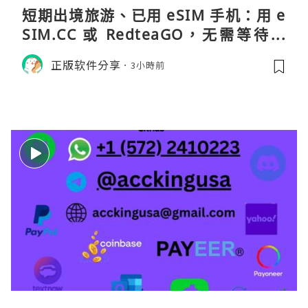
短期出境旅游、已用 eSIM 手机：用 e
SIM.CC 或 RedteaGO，无需等待收
货。需要“当地号码 + 通话短信”（如
正版软件分享
3小時前
打车、外卖、客户联络）：优先 Redt
eaGO（明确提供通话短信套餐）。长