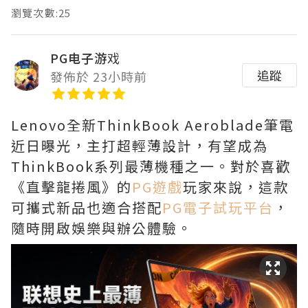
瀏覽次數:25
PG电子游戏
追蹤
發佈於 23小時前
Lenovo全新ThinkBook Aeroblade筆電
近日曝光，主打超輕薄設計，有望成為
ThinkBook系列最薄機種之一。對於喜歡
《直擊龍捲風》的
PG遊戲
玩家來說，這款
可攜式新品也適合搭配
PG電子試玩平台
，
隨時開啟娛樂與辦公體驗。