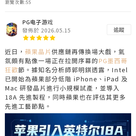
瀏覽次數:55
PG电子游戏
追蹤
發佈於 2026.05.15
近日，
蘋果晶片
供應鏈再傳換場大戲，氣
氛頗有點像一場正在拉開序幕的
PG墨西哥
狂歡
節。據知名分析師郭明錤透露，Intel
已開始為蘋果部分低階 iPhone、iPad 及
Mac 研發晶片進行小規模試產，並導入
18A 先進製程，同時蘋果也在評估其更多
先進工藝節點。