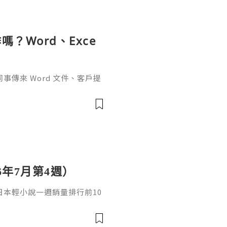
？Word、Exce
傳來 Word 文件、客戶提
rPoint，最後又要把資料整理成
式，處理起來比較零散。因此不
6年7月第4週）
日，日本輕小說一週銷量排行前10
cacia封面插畫：梅まろ卷
i出版社：角川發售日：2026
馴獸師慢生活16作者：棚架ユウ