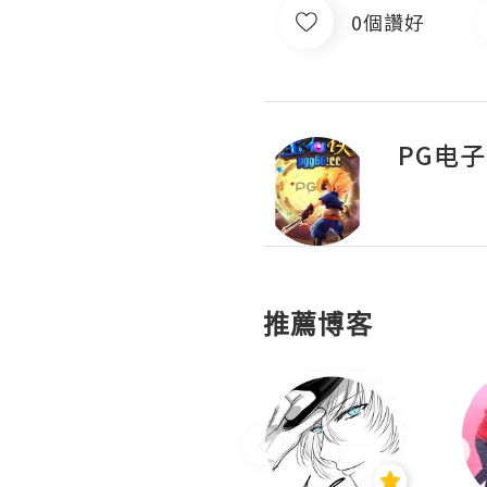
0個讚好
PG电
推薦博客