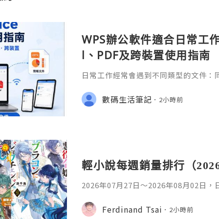
WPS辦公軟件適合日常工作嗎
l、PDF及跨裝置使用指南
日常工作經常會遇到不同類型的文件：同事
供 Excel 表格、開會前要修改 Powe
PDF。 如果每種文件都要使用不同程
數碼生活筆記
2小時前
少人會接觸 WPS Offic
輕小說每週銷量排行（202
2026年07月27日〜2026年08月02
名如下。1. 魔法少女的魔女審判作者：A
首・文字插畫：すがわらおむ,maruch
Ferdinand Tsai
2小時前
年08月銷售數：10,281部2. 落後的