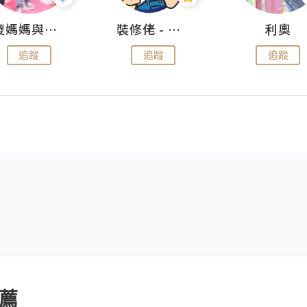
儍媽媽與兩隻小魔怪之家
裝修佬 - 香港一站式網上裝修平台
利奧
追蹤
追蹤
追蹤
薦