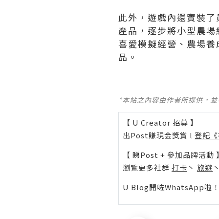
此外，遊戲內還實裝了
產品，逐步將小型農場
喜愛模擬經營、農場養
品。
*本站之內容由作者所提供，
【 U Creator 招募 】
出Post賺現金獎賞 l
登記《
【 睇Post + 參加品牌活動 
瀏覽更多社群
打卡
丶
旅遊
U Blog開咗WhatsAp