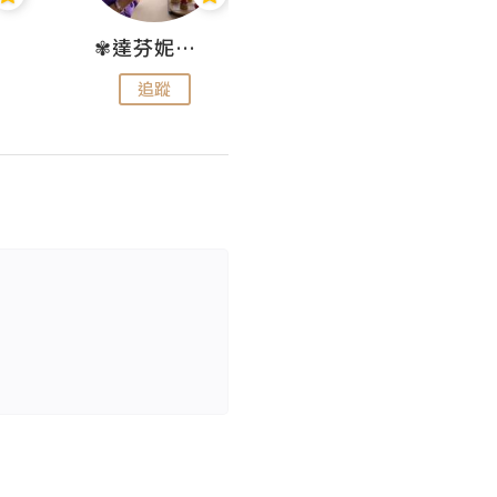
✾達芬妮•愛孩子•愛生活✾
wendysugar享受生活gogogo
追蹤
追蹤