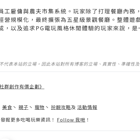
員工雇傭與農夫市集系統。玩家除了打理餐廳內務
經營規模化，最終擴張為五星級景觀餐廳。整體遊
成，以及追求PG電玩風格休閒體驗的玩家來說，是
並不代表本站的立場。因此本站對所有博客的立場、真實性、準確性
社群創作有價企劃》
】
丶
美食
丶
親子
丶
寵物
丶
扮靚攻略
及
活動情報
p啦！發掘更多吃喝玩樂資訊！
Follow 我哋
！