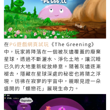
在
PG遊戲網頁試玩
《The Greening》
中，玩家將降落在一個被灰燼覆蓋的廢棄
星球，透過不斷灑水、淨化土地，讓沉睡
已久的大地重新綻放綠意。隨著灰燼逐漸
褪去，隱藏在星球深處的秘密也將隨之浮
現，彷彿在寂寥的宇宙中，親眼見證一朵
盛開的「蝶戀花」展現生命力。