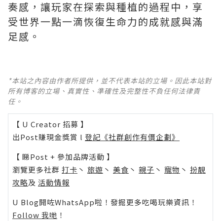
奏感，讓玩家在探索與種植的過程中，享
受世界一點一滴恢復生命力的成就感與滿
足感。
*本站之內容由作者所提供，並不代表本站的立場。因此本站對
所有博客的立場、真實性、準確性及完整性不負任何法律責
任。
【 U Creator 招募 】
出Post賺現金獎賞 l
登記《社群創作有價企劃》
【 睇Post + 參加品牌活動 】
瀏覽更多社群
打卡
丶
旅遊
丶
美食
丶
親子
丶
寵物
丶
扮靚
攻略
及
活動情報
U Blog開咗WhatsApp啦！發掘更多吃喝玩樂資訊！
Follow 我哋
！