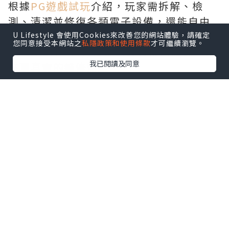
根據
PG遊戲試玩
介紹，玩家需拆解、檢
測、清潔並修復各類電子設備，還能自由
裝飾維修工作室。遊戲收錄多款獲得雅達
U Lifestyle 會使用Cookies來改善您的網站體驗，請確定
您同意接受本網站之
私隱政策和使用條款
才可繼續瀏覽。
利（Atari）官方授權的經典懷舊設備，帶
我已閱讀及同意
來更真實的維修體驗。
此外，遊戲還融入劇情互動，每位顧客都
有專屬故事，玩家選擇將影響劇情發展，
讓經營玩法與溫馨敘事相結合。
*本站之內容由作者所提供，並不代表本站的立場。因此本站對
所有博客的立場、真實性、準確性及完整性不負任何法律責
任。
【 U Creator 招募 】