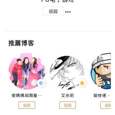
追蹤
推薦博客
點滴
儍媽媽與兩隻小魔怪之家
艾米莉
追蹤
追蹤
追蹤