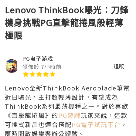
Lenovo ThinkBook曝光：刀鋒
機身挑戰PG直擊龍捲風般輕薄
極限
PG电子游戏
追蹤
發佈於 7小時前
Lenovo全新ThinkBook Aeroblade筆電
近日曝光，主打超輕薄設計，有望成為
ThinkBook系列最薄機種之一。對於喜歡
《直擊龍捲風》的
PG遊戲
玩家來說，這款
可攜式新品也適合搭配
PG電子試玩平台
，
隨時開啟娛樂與辦公體驗。