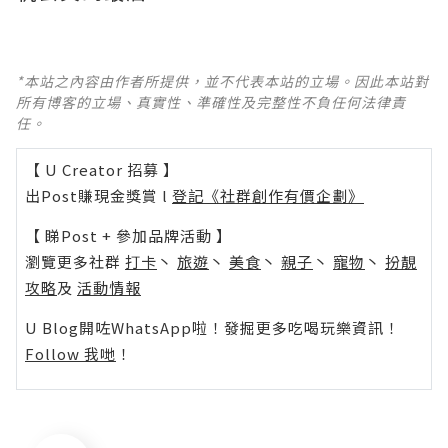
*本站之內容由作者所提供，並不代表本站的立場。因此本站對
所有博客的立場、真實性、準確性及完整性不負任何法律責
任。
【 U Creator 招募 】
出Post賺現金獎賞 l
登記《社群創作有價企劃》
【 睇Post + 參加品牌活動 】
瀏覽更多社群
打卡
丶
旅遊
丶
美食
丶
親子
丶
寵物
丶
扮靚
攻略
及
活動情報
U Blog開咗WhatsApp啦！發掘更多吃喝玩樂資訊！
Follow 我哋
！