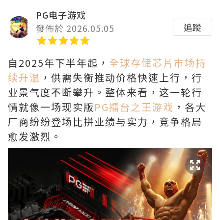
PG电子游戏
追蹤
發佈於 2026.05.05
自2025年下半年起，
全球存储芯片市场持
续升温
，供需失衡推动价格快速上行，行
业景气度不断攀升。整体来看，这一轮行
情就像一场现实版
PG擂台之王游戏
，各大
厂商纷纷登场比拼业绩与实力，竞争格局
愈发激烈。