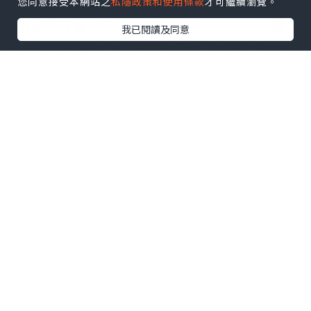
您同意接受本網站之
私隱政策和使用條款
才可繼續瀏覽。
連接埠方面，ThinkBook Aeroblade提
我已閱讀及同意
供USB-C連接埠，並針對輕薄機身進行了
結構優化。產品定位依舊面向商務辦公用
戶，預計售價低於ThinkPad系列，適合追
求輕便設計與日常辦公體驗的用戶。
目前Lenovo尚未公布該機具體規格、售價
及發表時間，更多資訊仍需等待官方消
息。
*本站之內容由作者所提供，並不代表本站的立場。因此本站對
所有博客的立場、真實性、準確性及完整性不負任何法律責
任。