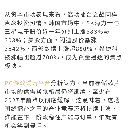
从资本市场表现来看，这场擂台之战同样
点燃投资热情。韩国市场中，SK海力士与
三星电子股价近一年分别上涨683%与
308%；美股方面，闪迪股价暴涨
3542%，西部数据上涨超880%，希捷科
技涨幅也超过700%，成为资金追逐的焦点
板块。
PG游戏试玩平台
分析认为，当前存储芯片
市场的供需紧张格局仍将延续，至少在
2027年前难以彻底缓解。这意味着，这场
围绕擂台之王的产业竞赛还将持续上演，
谁能在下一阶段稳住产能与订单，谁就有
机会笑到最后。