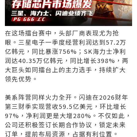
在这场擂台赛中，头部厂商表现尤为抢
眼。三星电子一季度经营利润达到57.2万
亿韩元，同比暴涨756%；SK海力士净利
润达40.35万亿韩元，同比增长398%，两
大巨头如同擂台上的主力选手，持续扩大
领先优势。
美系阵营同样火力全开。闪迪在2026财年
第三财季实现营收59.5亿美元，环比增长
97%，净利润更是大增280%。不仅如此，
公司还积极签订长期合作协议，锁定未来
订单，提前布局资源，占据有利位置。