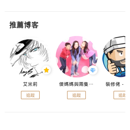
推薦博客
點滴
艾米莉
儍媽媽與兩隻小魔怪之家
追蹤
追蹤
追蹤