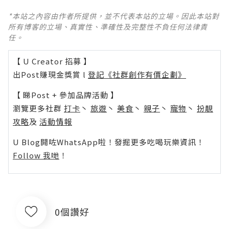
*本站之內容由作者所提供，並不代表本站的立場。因此本站對
所有博客的立場、真實性、準確性及完整性不負任何法律責
任。
【 U Creator 招募 】
出Post賺現金獎賞 l
登記《社群創作有價企劃》
【 睇Post + 參加品牌活動 】
瀏覽更多社群
打卡
丶
旅遊
丶
美食
丶
親子
丶
寵物
丶
扮靚
攻略
及
活動情報
U Blog開咗WhatsApp啦！發掘更多吃喝玩樂資訊！
Follow 我哋
！
0個讚好