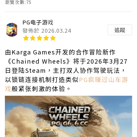
瀏覽次數:75
PG电子游戏
追蹤
發佈於 2026.03.24
由Karga Games开发的合作冒险新作
《Chained Wheels》将于2026年3月27
日登陆Steam，主打双人协作驾驶玩法，
以锁链连接机制打造类似
PG疯赚过山车游
戏
般紧张刺激的体验。