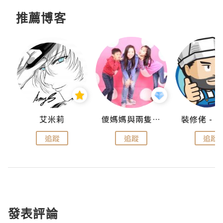
推薦博客
點滴
艾米莉
儍媽媽與兩隻小魔怪之家
追蹤
追蹤
追蹤
發表評論