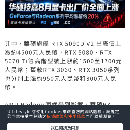
其中，華碩旗艦 RTX 5090D V2 出廠價上
漲約4500元人民幣，RTX 5080、RTX
5070 Ti等高階型號上漲約1500至1700元
人民幣；舊款RTX 3060、RTX 3050系列
也分別上漲約950元人民幣和300元人民
幣。
AMD Radeon同樣受到影響，華碩RX
U Lifestyle 會使用Cookies來改善您的網站體驗，請確定
9070 XT上漲約1150元人民幣，RX 9060
您同意接受本網站之
私隱政策和使用條款
才可繼續瀏覽。
XT上漲500至650元人民幣，RX 7650
我已閱讀及同意